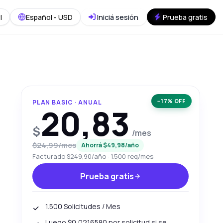
I
Español - USD
Iniciá sesión
Prueba gratis
−17% OFF
PLAN BASIC · ANUAL
20,83
$
/mes
$24,99/mes
Ahorrá $49,98/año
Facturado $249,90/año · 1.500 req/mes
Prueba gratis
1.500 Solicitudes / Mes
Luego $0,0216580 por solicitud si se