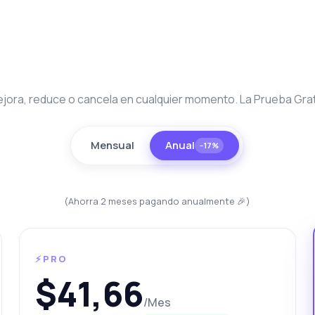
jora, reduce o cancela en cualquier momento. La Prueba Gratu
Mensual
Anual
−17%
unta lo que quieras
 sobre Datos de Propiedades de Dubái API
(Ahorra 2 meses pagando anualmente 🎉)
la! Pregúntame lo que quieras sobre Datos de Propiedades de
ái API — endpoints, precios, tips de integración, lo que necesites.
⚡PRO
ómo obtengo detalles de la propiedad?
$41,66
ué parámetros puedo usar para buscar?
/Mes