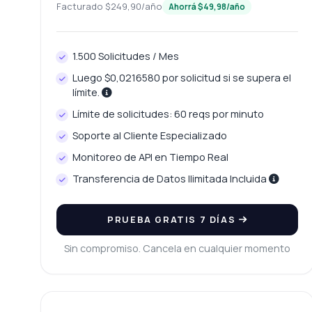
¿C
Facturado $249,90/año
Ahorrá $49,98/año
¿Q
¿C
1.500 Solicitudes / Mes
Mu
Luego $0,0216580 por solicitud si se supera el
límite.
Límite de solicitudes: 60 reqs por minuto
Soporte al Cliente Especializado
Monitoreo de API en Tiempo Real
Transferencia de Datos Ilimitada Incluida
PRUEBA GRATIS 7 DÍAS
Sin compromiso. Cancela en cualquier momento