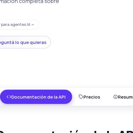
ormación completa sobre
y
para agentes IA
eguntá lo que quieras
Documentación de la API
Precios
Resum