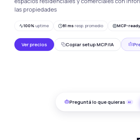
espacios residenciales y comerciales con inf
las propiedades
100%
uptime
81 ms
resp. promedio
MCP-read
Ver precios
Copiar setup MCP/IA
Pr
Preguntá lo que quieras