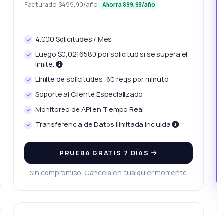
ómo puedo obtener la lista de agencias?
Facturado $499,90/año
Ahorrá $99,98/año
ué datos incluye las estadísticas del mercado?
ómo filtro propiedades por ubicación?
¿Qué puede hacer esta API?
4.000 Solicitudes / Mes
éstrame un ejemplo de código
¿Cuánto cuesta?
Luego $0,0216580 por solicitud si se supera el
límite.
Límite de solicitudes: 60 reqs por minuto
Soporte al Cliente Especializado
Monitoreo de API en Tiempo Real
Respondido por Zyla AI
·
Prefiero preguntar a Soporte
Transferencia de Datos Ilimitada Incluida
PRUEBA GRATIS 7 DÍAS
Sin compromiso. Cancela en cualquier momento