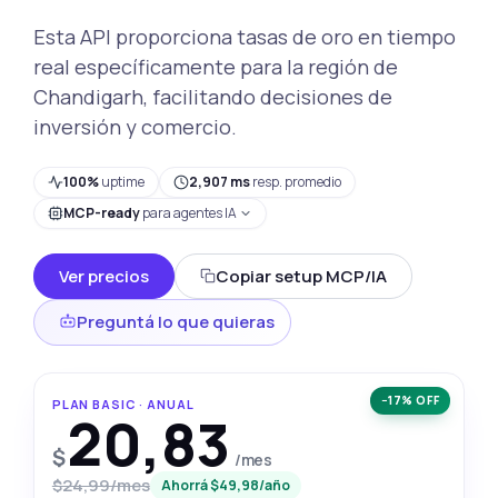
Esta API proporciona tasas de oro en tiempo
real específicamente para la región de
Chandigarh, facilitando decisiones de
inversión y comercio.
100%
uptime
2,907 ms
resp. promedio
MCP-ready
para agentes IA
Ver precios
Copiar setup MCP/IA
Preguntá lo que quieras
−17% OFF
PLAN BASIC · ANUAL
20,83
$
/mes
$24,99/mes
Ahorrá $49,98/año