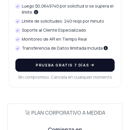
Luego $0,0649740 por solicitud si se supera el
¿Cómo obtengo precios históricos del oro?
límite.
¿Qué parámetros necesito para el
Límite de solicitudes: 240 reqs por minuto
rendimiento mensual?
Soporte al Cliente Especializado
¿Qué puede hacer esta API?
Monitoreo de API en Tiempo Real
Muéstrame un ejemplo de código
¿Cuánto cuesta?
Transferencia de Datos Ilimitada Incluida
PRUEBA GRATIS 7 DÍAS
Sin compromiso. Cancela en cualquier momento
Respondido por Zyla AI
·
Prefiero preguntar a Soporte
🚀 PLAN CORPORATIVO A MEDIDA
Comienza en