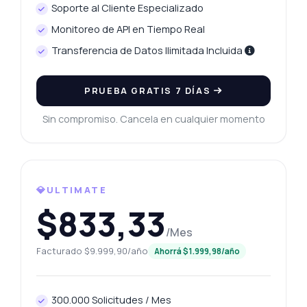
Soporte al Cliente Especializado
Monitoreo de API en Tiempo Real
Transferencia de Datos Ilimitada Incluida
PRUEBA GRATIS 7 DÍAS
Sin compromiso. Cancela en cualquier momento
Pregunta lo que quieras
Respuestas sobre Tasas de oro en Chandigarh API
¡Hola! Pregúntame lo que quieras sobre
💎ULTIMATE
Tasas de oro en Chandigarh API —
$833,33
endpoints, precios, tips de integración, lo
que necesites.
/Mes
¿Cómo obtengo el precio actual del oro?
Facturado $9.999,90/año
Ahorrá $1.999,98/año
¿Qué tipos de oro puedo recuperar?
¿Puedo comparar el precio de hoy con el de
300.000 Solicitudes / Mes
ayer?