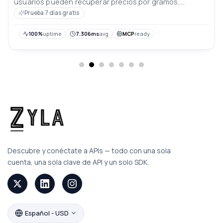
usuarios pueden recuperar precios por gramos,
acceder a las tarifas actuales y del día anterior, y
Prueba 7 días gratis
analizar las tendencias de precios durante los últimos
10 días. Los precios están en rupias indias.
100%
uptime
7.306ms
avg
MCP
ready
Descubre y conéctate a APIs — todo con una sola
cuenta, una sola clave de API y un solo SDK.
Español - USD