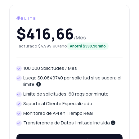
🌟ELITE
$416,66
/Mes
Facturado $4.999,90/año
Ahorrá $999,98/año
100.000 Solicitudes / Mes
Luego $0,0649740 por solicitud si se supera el
límite.
Límite de solicitudes: 60 reqs por minuto
Soporte al Cliente Especializado
Pregunta lo que quieras
Monitoreo de API en Tiempo Real
Respuestas sobre Obtención del precio del platino de Dharmapuri API
Transferencia de Datos Ilimitada Incluida
¡Hola! Pregúntame lo que quieras sobre