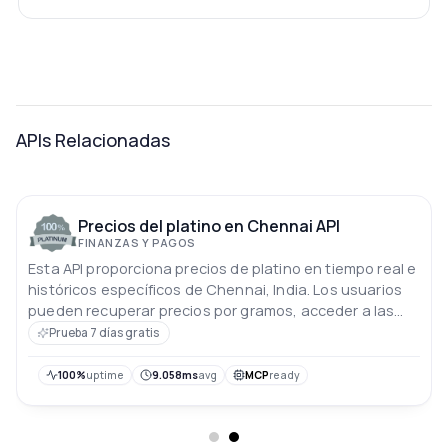
APIs Relacionadas
Precios del platino en Chennai API
FINANZAS Y PAGOS
Esta API proporciona precios de platino en tiempo real e
históricos específicos de Chennai, India. Los usuarios
pueden recuperar precios por gramos, acceder a las
tarifas del día actual y del día anterior, y analizar las
Prueba 7 días gratis
tendencias de precios durante los últimos 10 días. Los
precios están en rupias indias.
100%
uptime
9.058ms
avg
MCP
ready