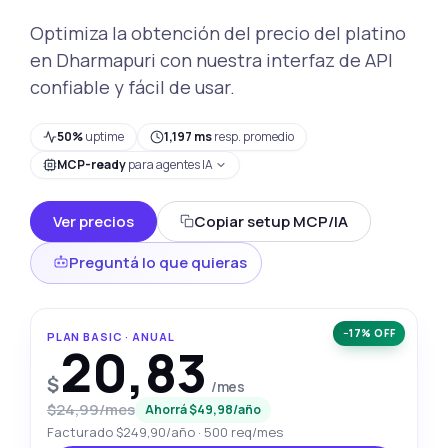
Optimiza la obtención del precio del platino
en Dharmapuri con nuestra interfaz de API
confiable y fácil de usar.
50%
uptime
1,197 ms
resp. promedio
MCP-ready
para agentes IA
Ver precios
Copiar setup MCP/IA
Preguntá lo que quieras
−17% OFF
PLAN BASIC · ANUAL
20,83
$
/mes
$24,99/mes
Ahorrá $49,98/año
Facturado $249,90/año · 500 req/mes