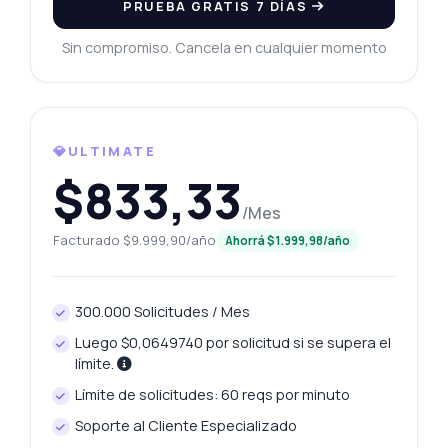
PRUEBA GRATIS 7 DÍAS
Obtención del precio del platino de
Dharmapuri API — endpoints, precios, tips
Sin compromiso. Cancela en cualquier momento
de integración, lo que necesites.
¿Cómo obtengo el precio de platino hoy?
¿Qué pesos en gramos están disponibles?
¿Cómo puedo recuperar el precio de ayer?
💎ULTIMATE
¿Qué datos incluye el historial de precios?
$833,33
¿Hay un límite en las solicitudes por minuto?
/Mes
¿Qué puede hacer esta API?
Facturado $9.999,90/año
Ahorrá $1.999,98/año
Muéstrame un ejemplo de código
¿Cuánto cuesta?
300.000 Solicitudes / Mes
Luego $0,0649740 por solicitud si se supera el
límite.
Límite de solicitudes: 60 reqs por minuto
Soporte al Cliente Especializado
Respondido por Zyla AI
·
Prefiero preguntar a Soporte