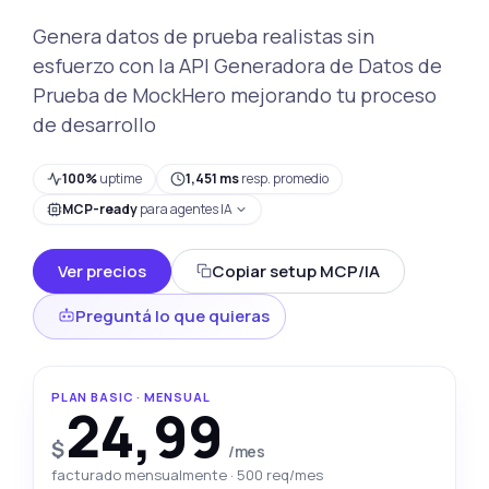
Genera datos de prueba realistas sin
esfuerzo con la API Generadora de Datos de
Prueba de MockHero mejorando tu proceso
de desarrollo
100%
uptime
1,451 ms
resp. promedio
MCP-ready
para agentes IA
Ver precios
Copiar setup MCP/IA
Preguntá lo que quieras
PLAN BASIC · MENSUAL
24,99
$
/mes
facturado mensualmente · 500 req/mes