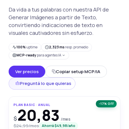
Da vida a tus palabras con nuestra API de
Generar Imágenes a partir de Texto,
convirtiendo indicaciones de texto en
visuales cautivadores sin esfuerzo.
100%
uptime
2,323 ms
resp. promedio
MCP-ready
para agentes IA
Ver precios
Copiar setup MCP/IA
Preguntá lo que quieras
−17% OFF
PLAN BASIC · ANUAL
20,83
$
/mes
$24,99/mes
Ahorrá $49,98/año