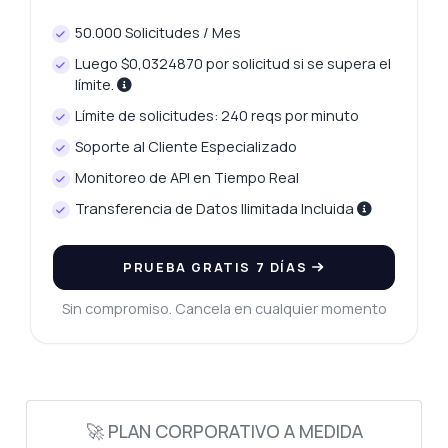
50.000 Solicitudes / Mes
Luego $0,0324870 por solicitud si se supera el
límite.
Límite de solicitudes: 240 reqs por minuto
Soporte al Cliente Especializado
Monitoreo de API en Tiempo Real
Transferencia de Datos Ilimitada Incluida
Pregunta lo que quieras
PRUEBA GRATIS 7 DÍAS
Respuestas sobre Generar imágenes a partir de texto API
Sin compromiso. Cancela en cualquier momento
¡Hola! Pregúntame lo que quieras sobre
Generar imágenes a partir de texto API —
endpoints, precios, tips de integración, lo
que necesites.
🚀 PLAN CORPORATIVO A MEDIDA
¿Cómo envío un texto para generar imagen?