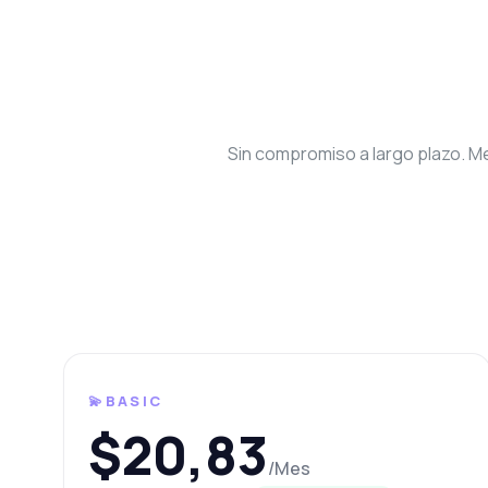
Sin compromiso a largo plazo. Me
Preg
Respuestas
¡Ho
Pro
lo 
💫BASIC
¿C
$20,83
¿Q
/Mes
¿C