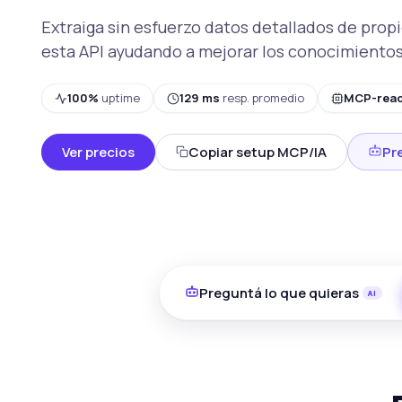
Extraiga sin esfuerzo datos detallados de pro
esta API ayudando a mejorar los conocimientos
100%
uptime
129 ms
resp. promedio
MCP-rea
Ver precios
Copiar setup MCP/IA
Pr
Preguntá lo que quieras