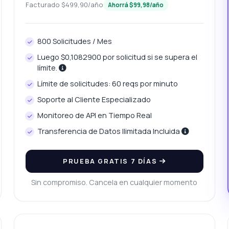
Facturado $499,90/año
Ahorrá $99,98/año
uedo obtener estadísticas del mercado inmobiliario?
ué detalles incluye la respuesta de la propiedad?
800 Solicitudes / Mes
ué puede hacer esta API?
Muéstrame un ejemplo de código
Luego $0,1082900 por solicitud si se supera el
uánto cuesta?
límite.
Límite de solicitudes: 60 reqs por minuto
Soporte al Cliente Especializado
Monitoreo de API en Tiempo Real
Respondido por Zyla AI
·
Prefiero preguntar a Soporte
Transferencia de Datos Ilimitada Incluida
PRUEBA GRATIS 7 DÍAS
Sin compromiso. Cancela en cualquier momento