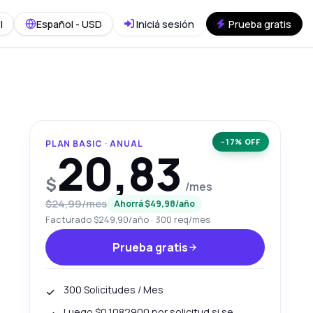
I
Español - USD
Iniciá sesión
Prueba gratis
−17% OFF
PLAN BASIC · ANUAL
20,83
$
/mes
$24,99/mes
Ahorrá $49,98/año
Facturado $249,90/año · 300 req/mes
Prueba gratis
300 Solicitudes / Mes
Luego $0,1082900 por solicitud si se