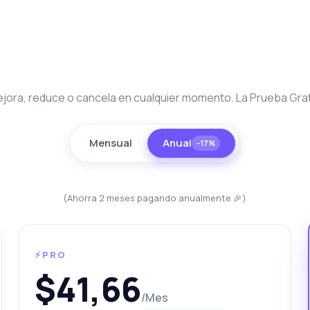
jora, reduce o cancela en cualquier momento. La Prueba Gratu
Mensual
Anual
−17%
unta lo que quieras
 sobre Extractor de Datos de Propiedades de los EAU API
(Ahorra 2 meses pagando anualmente 🎉)
la! Pregúntame lo que quieras sobre Extractor de Datos de
piedades de los EAU API — endpoints, precios, tips de integración,
que necesites.
⚡PRO
ómo filtro propiedades por ubicación?
$41,66
ué parámetros puedo usar para la búsqueda?
/Mes
ómo obtengo listados recientes de propiedades?