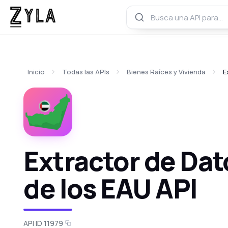
Inicio
Todas las APIs
Bienes Raíces y Vivienda
E
Extractor de Da
de los EAU API
API ID 11979