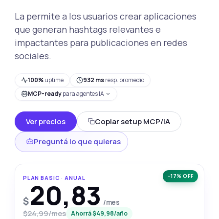
La permite a los usuarios crear aplicaciones
que generan hashtags relevantes e
impactantes para publicaciones en redes
sociales.
100%
uptime
932 ms
resp. promedio
MCP-ready
para agentes IA
Ver precios
Copiar setup MCP/IA
Preguntá lo que quieras
−17% OFF
PLAN BASIC · ANUAL
20,83
$
/mes
$24,99/mes
Ahorrá $49,98/año