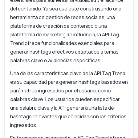
esenciales para aumentar la visibilidad y el alcance
del contenido. Ya sea que esté construyendo una
¡Hola! Pregúntame lo que quieras sobre
herramienta de gestión de redes sociales, una
Tendencia de etiquetas API — endpoints,
precios, tips de integración, lo que
plataforma de creación de contenido o una
necesites.
plataforma de marketing de influencia, la API Tag
¿Cómo genero hashtags usando una palabra
Trend ofrece funcionalidades esenciales para
clave?
generar hashtags efectivos adaptados a temas,
¿Qué parámetros se necesitan para el
palabras clave o audiencias específicas.
endpoint?
¿Puedo personalizar el formato de salida de
Una de las características clave de la API Tag Trend
hashtags?
es su capacidad para generar hashtags basados en
¿Cuál es la estructura de respuesta que
parámetros ingresados por el usuario, como
debo esperar?
palabras clave. Los usuarios pueden especificar
¿Cómo manejo los errores en la respuesta?
una palabra clave y la API generará una lista de
¿Qué puede hacer esta API?
hashtags relevantes que coincidan con los criterios
Muéstrame un ejemplo de código
ingresados.
¿Cuánto cuesta?