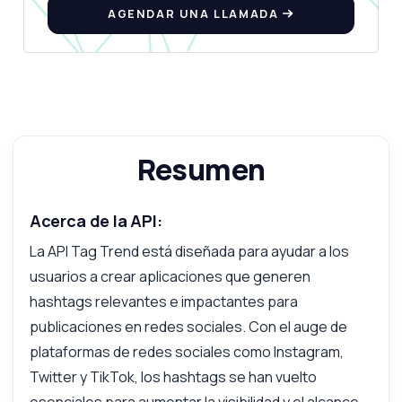
AGENDAR UNA LLAMADA
Resumen
Acerca de la API:
La API Tag Trend está diseñada para ayudar a los
usuarios a crear aplicaciones que generen
hashtags relevantes e impactantes para
publicaciones en redes sociales. Con el auge de
plataformas de redes sociales como Instagram,
Pregunta lo que quieras
Twitter y TikTok, los hashtags se han vuelto
Respuestas sobre Tendencia de etiquetas API