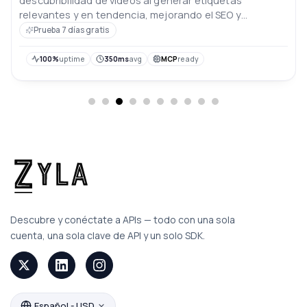
descubribilidad de videos al generar etiquetas
relevantes y en tendencia, mejorando el SEO y
aumentando el compromiso de la audiencia con
Prueba 7 días gratis
facilidad.
100%
uptime
350ms
avg
MCP
ready
Descubre y conéctate a APIs — todo con una sola
cuenta, una sola clave de API y un solo SDK.
Español - USD