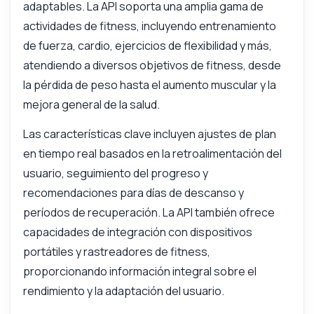
adaptables. La API soporta una amplia gama de
actividades de fitness, incluyendo entrenamiento
de fuerza, cardio, ejercicios de flexibilidad y más,
Pregunta lo que quieras
atendiendo a diversos objetivos de fitness, desde
Respuestas sobre Entrenador Personal Inteligente AI Planificador de Entrenamiento API
la pérdida de peso hasta el aumento muscular y la
mejora general de la salud.
¡Hola! Pregúntame lo que quieras sobre
Entrenador Personal Inteligente AI
Las características clave incluyen ajustes de plan
Planificador de Entrenamiento API —
endpoints, precios, tips de integración, lo
en tiempo real basados en la retroalimentación del
que necesites.
usuario, seguimiento del progreso y
¿Cómo obtengo una lista de partes del
recomendaciones para días de descanso y
cuerpo?
períodos de recuperación. La API también ofrece
¿Puedo obtener ejercicios por parte del
capacidades de integración con dispositivos
cuerpo?
portátiles y rastreadores de fitness,
¿Qué parámetros se necesitan para buscar
ejercicios?
proporcionando información integral sobre el
rendimiento y la adaptación del usuario.
¿Cómo recupero un ejercicio por su ID?
¿Hay forma de listar ejercicios por equipo?