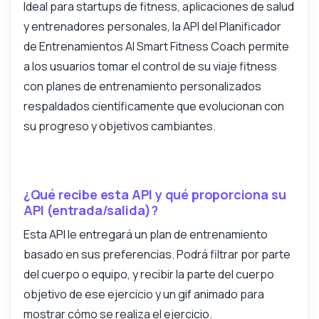
Ideal para startups de fitness, aplicaciones de salud
¿Qué puede hacer esta API?
y entrenadores personales, la API del Planificador
Muéstrame un ejemplo de código
de Entrenamientos AI Smart Fitness Coach permite
¿Cuánto cuesta?
a los usuarios tomar el control de su viaje fitness
con planes de entrenamiento personalizados
respaldados científicamente que evolucionan con
su progreso y objetivos cambiantes.
Respondido por Zyla AI
·
Prefiero preguntar a Soporte
¿Qué recibe esta API y qué proporciona su
API (entrada/salida)?
Esta API le entregará un plan de entrenamiento
basado en sus preferencias. Podrá filtrar por parte
del cuerpo o equipo, y recibir la parte del cuerpo
objetivo de ese ejercicio y un gif animado para
mostrar cómo se realiza el ejercicio.