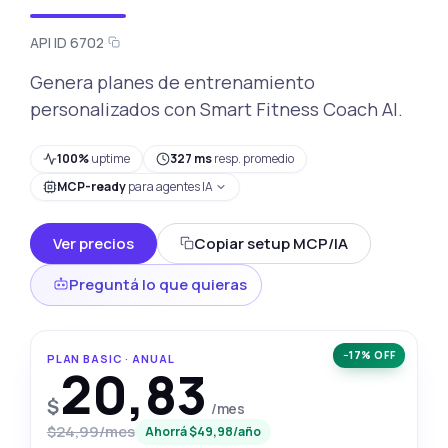
API ID 6702
Genera planes de entrenamiento
personalizados con Smart Fitness Coach AI.
100%
uptime
327 ms
resp. promedio
MCP-ready
para agentes IA
Ver precios
Copiar setup MCP/IA
Preguntá lo que quieras
−17% OFF
PLAN BASIC · ANUAL
20,83
$
/mes
$24,99/mes
Ahorrá $49,98/año