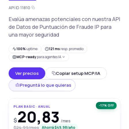
API ID 11810
Evalúa amenazas potenciales con nuestra API
de Datos de Puntuación de Fraude IP para
una mayor seguridad
100%
uptime
121 ms
resp. promedio
MCP-ready
para agentes IA
Ver precios
Copiar setup MCP/IA
Preguntá lo que quieras
−17% OFF
PLAN BASIC · ANUAL
20,83
$
/mes
$24,99/mes
Ahorrá $49,98/año