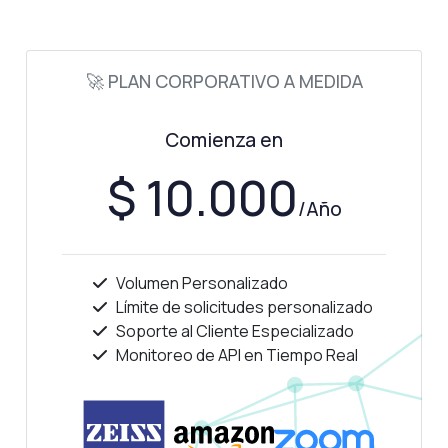
¿Cómo puedo integrarlo en mi aplicación?
¿Qué puede hacer esta API?
Muéstrame un ejemplo de código
🚀 PLAN CORPORATIVO A MEDIDA
¿Cuánto cuesta?
Comienza en
$ 10.000
/Año
Respondido por Zyla AI
·
Prefiero preguntar a Soporte
Volumen Personalizado
Límite de solicitudes personalizado
Soporte al Cliente Especializado
Monitoreo de API en Tiempo Real