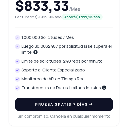
$833,33
/Mes
Facturado $9.999,90/año
Ahorrá $1.999,98/año
Pregunta lo que quieras
1.000.000 Solicitudes / Mes
Respuestas sobre Recuperar datos de puntuación de fraude de IP API
Luego $0,0032487 por solicitud si se supera el
límite.
¡Hola! Pregúntame lo que quieras sobre
Límite de solicitudes: 240 reqs por minuto
Recuperar datos de puntuación de fraude
Soporte al Cliente Especializado
de IP API — endpoints, precios, tips de
integración, lo que necesites.
Monitoreo de API en Tiempo Real
¿Cómo obtengo el puntaje de fraude para
Transferencia de Datos Ilimitada Incluida
una IP?
¿Qué parámetros se necesitan para la
PRUEBA GRATIS 7 DÍAS
solicitud?
¿Cómo se categoriza el nivel de riesgo?
Sin compromiso. Cancela en cualquier momento
¿Qué datos se incluyen en la respuesta?