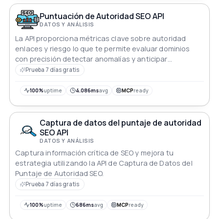
Puntuación de Autoridad SEO API
DATOS Y ANÁLISIS
La API proporciona métricas clave sobre autoridad
enlaces y riesgo lo que te permite evaluar dominios
con precisión detectar anomalías y anticipar
problemas potenciales
Prueba 7 días gratis
100%
uptime
4.086ms
avg
MCP
ready
Captura de datos del puntaje de autoridad
SEO API
DATOS Y ANÁLISIS
Captura información crítica de SEO y mejora tu
estrategia utilizando la API de Captura de Datos del
Puntaje de Autoridad SEO.
Prueba 7 días gratis
100%
uptime
686ms
avg
MCP
ready