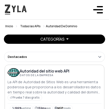
Inicio
Todas las APIs
Autoridad De Dominio
CATEGORÍAS
Destacados
Autoridad del sitio web API
DATOS DE LA EMPRESA
La API de Autoridad de Sitios Web es una herramienta
poderosa que proporciona a los desarrolladores datos
en tiempo real sobre la autoridad y calidad del dominio
de un sitio web
Prueba 7 días gratis
100%
uptime
132ms
avg
MCP
ready