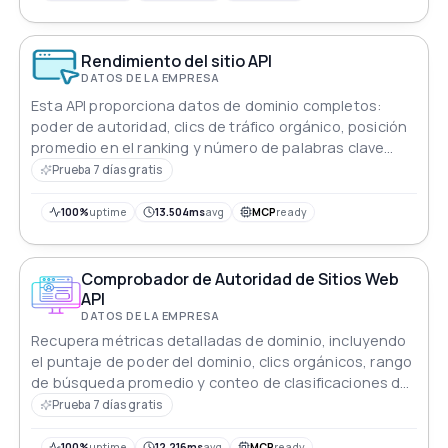
Rendimiento del sitio API
DATOS DE LA EMPRESA
Esta API proporciona datos de dominio completos:
poder de autoridad, clics de tráfico orgánico, posición
promedio en el ranking y número de palabras clave
clasificadas.
Prueba 7 días gratis
100%
uptime
13.504ms
avg
MCP
ready
Comprobador de Autoridad de Sitios Web
API
DATOS DE LA EMPRESA
Recupera métricas detalladas de dominio, incluyendo
el puntaje de poder del dominio, clics orgánicos, rango
de búsqueda promedio y conteo de clasificaciones de
palabras clave con esta API.
Prueba 7 días gratis
100%
uptime
12.216ms
avg
MCP
ready