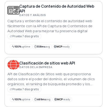
Captura de Contenido de Autoridad Web
API
DATOS Y ANÁLISIS
Captura y entiende el contenido de autoridad web
fácilmente con la API de Captura de Contenidos de
Autoridad Web para mejorar tu presencia digital
Prueba 7 días gratis
100%
uptime
558ms
avg
MCP
ready
Clasificación de sitios web API
DATOS DE LA EMPRESA
API de Clasificación de Sitios web que proporciona
datos sobre el poder del dominio, el volumen de clics
orgánicos, el ranking de búsqueda promedio y los
datos de clasificación total de palabras clave para
Prueba 7 días gratis
sitios web.
100%
uptime
469ms
avg
MCP
ready