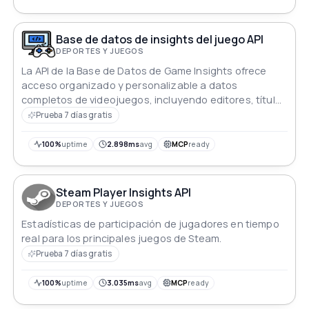
Base de datos de insights del juego API
DEPORTES Y JUEGOS
La API de la Base de Datos de Game Insights ofrece
acceso organizado y personalizable a datos
completos de videojuegos, incluyendo editores, títulos
y detalles profundos sobre los juegos. Los usuarios
Prueba 7 días gratis
pueden filtrar e interactuar fácilmente con los datos
sin recibir respuestas excesivamente grandes.
100%
uptime
2.898ms
avg
MCP
ready
Steam Player Insights API
DEPORTES Y JUEGOS
Estadísticas de participación de jugadores en tiempo
real para los principales juegos de Steam.
Prueba 7 días gratis
100%
uptime
3.035ms
avg
MCP
ready