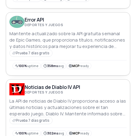
Error API
DEPORTES Y JUEGOS
Mantente actualizado sobre la API gratuita semanal
de Epic Games, que proporciona títulos, notificaciones
y datos históricos para mejorar tu experiencia de
juego.
Prueba 7 días gratis
100%
uptime
358ms
avg
MCP
ready
Noticias de Diablo IV API
DEPORTES Y JUEGOS
La API de noticias de Diablo IV proporciona acceso a las
últimas noticias y actualizaciones sobre el tan
esperado juego, Diablo IV. Mantente informado sobre
nuevas características, mecánicas de juego, clases de
Prueba 7 días gratis
personajes y más a través de esta API, asegurando
que nunca te pierdas ningún anuncio o desarrollo
100%
uptime
302ms
avg
MCP
ready