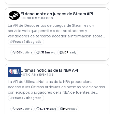
El descuento en juegos de Steam API
DEPORTES Y JUEGOS
La API de Descuentos de Juegos de Steam es un
servicio web que permite a desarrolladores y
vendedores de terceros acceder a información sobre
juegos en descuento disponibles en la plataforma
Prueba 7 días gratis
Steam.
100%
uptime
1.352ms
avg
MCP
ready
Últimas noticias de la NBA API
NOTICIAS Y EVENTOS
La API de Últimas Noticias de la NBA proporciona
acceso a los últimos artículos de noticias relacionados
con equipos o jugadores de la NBA de fuentes de
noticias deportivas importantes como ESPN, Bleacher
Prueba 7 días gratis
Report, NBA.com, Yahoo y Slam. Con esta API, los
desarrolladores pueden crear aplicaciones que
100%
uptime
3.757ms
avg
MCP
ready
mantengan a los usuarios actualizados con las