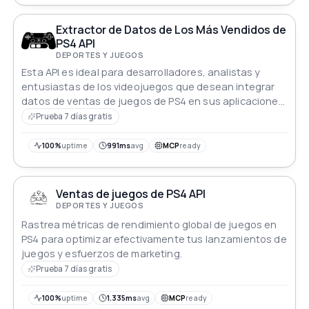
Extractor de Datos de Los Más Vendidos de
PS4 API
DEPORTES Y JUEGOS
Esta API es ideal para desarrolladores, analistas y
entusiastas de los videojuegos que desean integrar
datos de ventas de juegos de PS4 en sus aplicaciones,
realizar análisis o construir paneles sin necesidad de
Prueba 7 días gratis
raspar o analizar.
100%
uptime
991ms
avg
MCP
ready
Ventas de juegos de PS4 API
DEPORTES Y JUEGOS
Rastrea métricas de rendimiento global de juegos en
PS4 para optimizar efectivamente tus lanzamientos de
juegos y esfuerzos de marketing.
Prueba 7 días gratis
100%
uptime
1.335ms
avg
MCP
ready