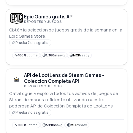
Epic Games gratis API
DEPORTES Y JUEGOS
Obtén la selección de juegos gratis de la semana en la
Epic Games Store.
Prueba 7 días gratis
100%
uptime
1.360ms
avg
MCP
ready
API de LootLens de Steam Games -
Colección Completa API
DEPORTES Y JUEGOS
CataLogue y explora todos tus activos de juegos de
Steam de manera eficiente utilizando nuestra
poderosa API de Colección Completa de LootLens
Prueba 7 días gratis
100%
uptime
599ms
avg
MCP
ready