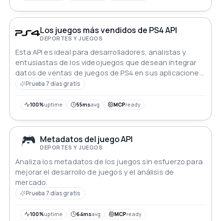
importante en el mundo de Diablo IV.
Los juegos más vendidos de PS4 API
DEPORTES Y JUEGOS
Esta API es ideal para desarrolladores, analistas y
entusiastas de los videojuegos que desean integrar
datos de ventas de juegos de PS4 en sus aplicaciones,
realizar análisis o crear paneles sin necesidad de
Prueba 7 días gratis
scraping o parsing.
100%
uptime
55ms
avg
MCP
ready
Metadatos del juego API
DEPORTES Y JUEGOS
Analiza los metadatos de los juegos sin esfuerzo para
mejorar el desarrollo de juegos y el análisis de
mercado.
Prueba 7 días gratis
100%
uptime
64ms
avg
MCP
ready