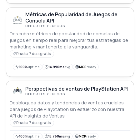
últimas noticias de la NBA.
Métricas de Popularidad de Juegos de
Consola API
DEPORTES Y JUEGOS
Descubre métricas de popularidad de consolas de
juegos en tiempo real para mejorar tus estrategias de
marketing y mantenerte a la vanguardia.
Prueba 7 días gratis
100%
uptime
14.996ms
avg
MCP
ready
Perspectivas de ventas de PlayStation API
DEPORTES Y JUEGOS
Desbloquea datos y tendencias de ventas cruciales
para juegos de PlayStation sin esfuerzo con nuestra
API de Insights de Ventas.
Prueba 7 días gratis
100%
uptime
15.760ms
avg
MCP
ready