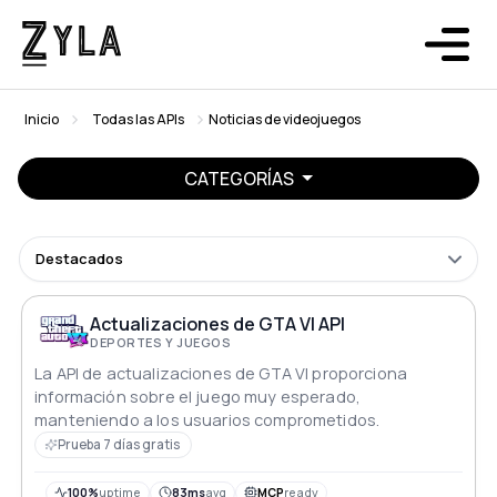
Inicio
Todas las APIs
Noticias de videojuegos
CATEGORÍAS
Destacados
Actualizaciones de GTA VI API
DEPORTES Y JUEGOS
La API de actualizaciones de GTA VI proporciona
información sobre el juego muy esperado,
manteniendo a los usuarios comprometidos.
Prueba 7 días gratis
100%
uptime
83ms
avg
MCP
ready