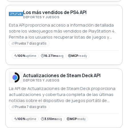
Los más vendidos de PS4 API
DEPORTES Y JUEGOS
Esta API proporciona acceso a información detallada
sobre los videojuegos más vendidos de PlayStation 4.
Permite a los usuarios recuperar listas de juegos y
consultar detalles específicos como géneros,
Prueba 7 días gratis
desarrolladores, editores y datos de ventas para
títulos individuales.
100%
uptime
16.271ms
avg
MCP
ready
Actualizaciones de Steam Deck API
DEPORTES Y JUEGOS
La API de Actualizaciones de Steam Deck proporciona
actualizaciones y cobertura completa de las últimas
noticias sobre el dispositivo de juegos portátil de
Valve.
Prueba 7 días gratis
100%
uptime
3.510ms
avg
MCP
ready