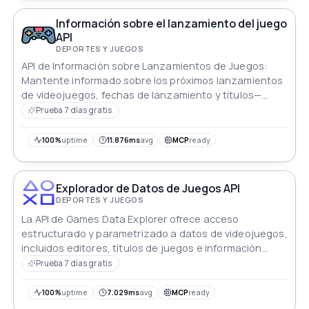
Información sobre el lanzamiento del juego
API
DEPORTES Y JUEGOS
API de Información sobre Lanzamientos de Juegos:
Mantente informado sobre los próximos lanzamientos
de videojuegos, fechas de lanzamiento y títulos—
esencial para jugadores, desarrolladores y
Prueba 7 días gratis
entusiastas que planifican sus experiencias de juego.
100%
uptime
11.876ms
avg
MCP
ready
Explorador de Datos de Juegos API
DEPORTES Y JUEGOS
La API de Games Data Explorer ofrece acceso
estructurado y parametrizado a datos de videojuegos,
incluidos editores, títulos de juegos e información
detallada sobre los juegos. Los usuarios pueden filtrar
Prueba 7 días gratis
y explorar el vasto conjunto de datos de forma
interactiva sin sobrecargar las respuestas.
100%
uptime
7.029ms
avg
MCP
ready