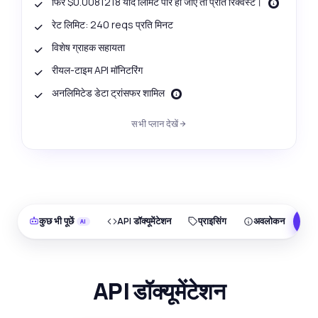
फिर $0.0081218 यदि लिमिट पार हो जाए तो प्रति रिक्वेस्ट।
रेट लिमिट: 240 reqs प्रति मिनट
विशेष ग्राहक सहायता
रीयल-टाइम API मॉनिटरिंग
अनलिमिटेड डेटा ट्रांसफर शामिल
सभी प्लान देखें
कुछ भी पूछें
API डॉक्यूमेंटेशन
प्राइसिंग
अवलोकन
F
API डॉक्यूमेंटेशन