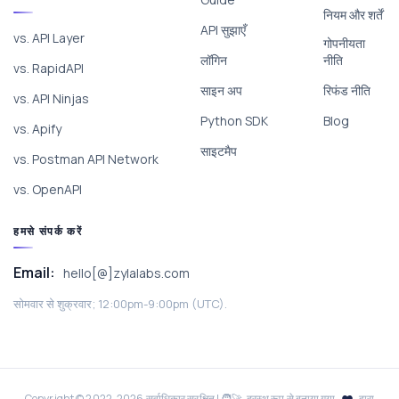
नियम और शर्तें
API सुझाएँ
vs. API Layer
गोपनीयता
लॉगिन
नीति
vs. RapidAPI
साइन अप
रिफंड नीति
vs. API Ninjas
Python SDK
Blog
vs. Apify
साइटमैप
vs. Postman API Network
vs. OpenAPI
हमसे संपर्क करें
Email:
hello[@]zylalabs.com
सोमवार से शुक्रवार; 12:00pm-9:00pm (UTC).
Copyright © 2022-
2026
सर्वाधिकार सुरक्षित | 🧑‍🚀 दूरस्थ रूप से बनाया गया
द्वारा