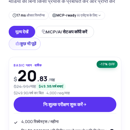
मीडिया को बिना किसी प्रयास के प्रबंधित करें और प्राप्त करें
17 ms
औसत रिस्पॉन्स
MCP-ready
AI एजेंट्स के लिए
मूल्य देखें
MCP/AI सेटअप कॉपी करें
कुछ भी पूछें
−17% OFF
BASIC प्लान · वार्षिक
20
.83
$
/माह
$24.99/माह
$49.98/वर्ष बचाएं
$249.90/वर्ष का बिल · 4,000 req/माह
निःशुल्क परीक्षण शुरू करें
4,000 रिक्वेस्ट्स / महीना