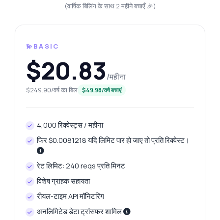
(वार्षिक बिलिंग के साथ 2 महीने बचाएँ 🎉)
💫BASIC
$20.83
/महीना
$249.90/वर्ष का बिल
$49.98/वर्ष बचाएं
4,000 रिक्वेस्ट्स / महीना
फिर $0.0081218 यदि लिमिट पार हो जाए तो प्रति रिक्वेस्ट।
रेट लिमिट: 240 reqs प्रति मिनट
विशेष ग्राहक सहायता
रीयल-टाइम API मॉनिटरिंग
अनलिमिटेड डेटा ट्रांसफर शामिल