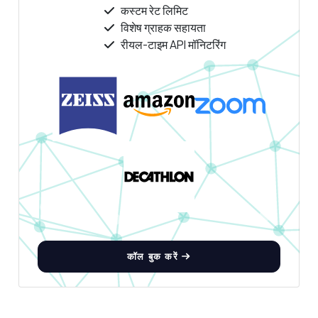
कस्टम रेट लिमिट
विशेष ग्राहक सहायता
रीयल-टाइम API मॉनिटरिंग
कॉल बुक करें