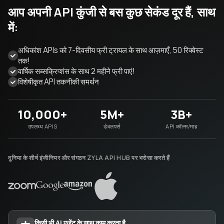
आप अपनी API कुंजी से बस कुछ सेकंड दूर हैं, साथ
में:
अधिकांश APIs को 7-दिवसीय फ्री ट्रायल के साथ आज़माएँ, 50 रिक्वेस्ट
तक!
वार्षिक सब्सक्रिप्शंस के साथ 2 महीने फ्री पाएं!
विशेषीकृत API तकनीकी समर्थन
10,000+
5M+
3B+
उपलब्ध APIS
डेवलपर्स
API कॉल्स/माह
दुनिया के शीर्ष इंजीनियर और संगठन ZYLA API HUB पर भरोसा करते हैं
किसी भी AI एजेंट के साथ काम करता है