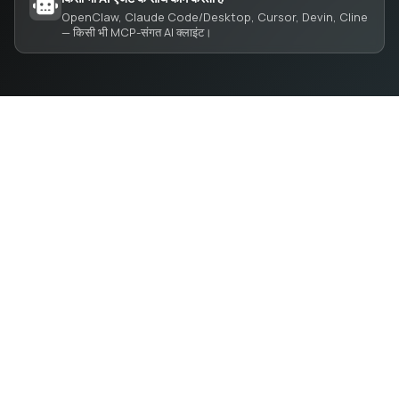
OpenClaw, Claude Code/Desktop, Cursor, Devin, Cline
— किसी भी MCP-संगत AI क्लाइंट।
APIs खोजें और कनेक्ट करें — एक ही अकाउंट, एक ही API कुंजी और
एक ही SDK के साथ।
API प्रदाताओं के लिए
MARKETPLACE
कंपनी