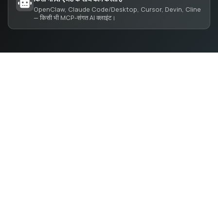
OpenClaw, Claude Code/Desktop, Cursor, Devin, Cline
— किसी भी MCP-संगत AI क्लाइंट।
APIs खोजें और कनेक्ट करें — एक ही अकाउंट, एक ही API कुंजी और
एक ही SDK के साथ।
API प्रदाताओं के लिए
MARKETPLACE
कंपनी