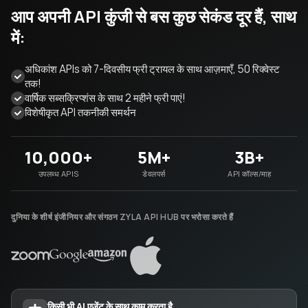
आप अपनी API कुंजी से बस कुछ सेकंड दूर हैं, साथ
में:
अधिकांश APIs को 7-दिवसीय फ्री ट्रायल के साथ आज़माएँ, 50 रिक्वेस्ट
तक!
वार्षिक सब्सक्रिप्शंस के साथ 2 महीने फ्री पाएं!
विशेषीकृत API तकनीकी समर्थन
10,000+
5M+
3B+
उपलब्ध APIS
डेवलपर्स
API कॉल्स/माह
दुनिया के शीर्ष इंजीनियर और संगठन ZYLA API HUB पर भरोसा करते हैं
किसी भी AI एजेंट के साथ काम करता है