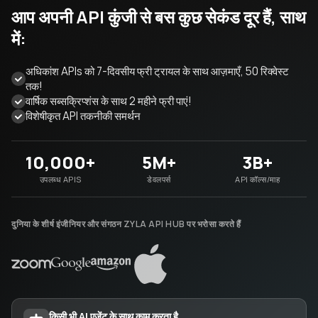
आप अपनी API कुंजी से बस कुछ सेकंड दूर हैं, साथ
में:
अधिकांश APIs को 7-दिवसीय फ्री ट्रायल के साथ आज़माएँ, 50 रिक्वेस्ट
तक!
वार्षिक सब्सक्रिप्शंस के साथ 2 महीने फ्री पाएं!
विशेषीकृत API तकनीकी समर्थन
10,000+
5M+
3B+
उपलब्ध APIS
डेवलपर्स
API कॉल्स/माह
दुनिया के शीर्ष इंजीनियर और संगठन ZYLA API HUB पर भरोसा करते हैं
किसी भी AI एजेंट के साथ काम करता है