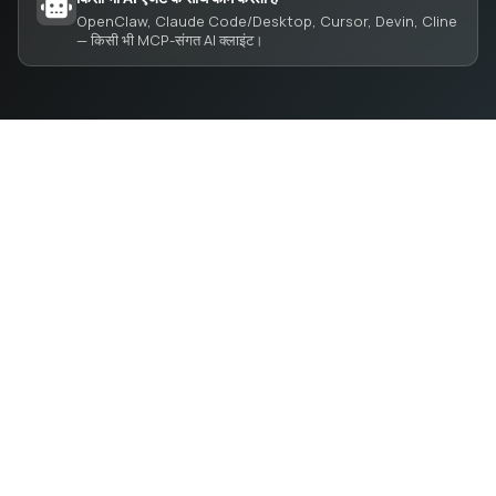
OpenClaw, Claude Code/Desktop, Cursor, Devin, Cline
— किसी भी MCP-संगत AI क्लाइंट।
APIs खोजें और कनेक्ट करें — एक ही अकाउंट, एक ही API कुंजी और
एक ही SDK के साथ।
API प्रदाताओं के लिए
MARKETPLACE
कंपनी