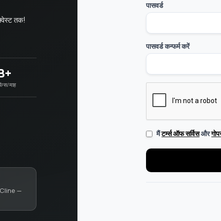
पासवर्ड
्वेस्ट तक!
पासवर्ड कन्फर्म करें
B+
ल्स/माह
टर्म्स ऑफ सर्विस
गोप
मैं
और
Cline —