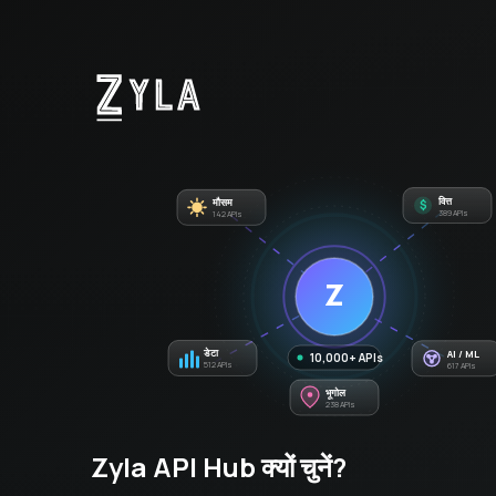
मौसम
वित्त
$
142 APIs
389 APIs
Z
डेटा
AI / ML
10,000+ APIs
512 APIs
617 APIs
भूगोल
238 APIs
Zyla API Hub क्यों चुनें?