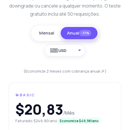
downgrade ou cancele a qualquer momento. O teste
gratuito inclui até 50 requisições.
Mensal
Anual
−17%
🇺🇸 USD
(Economize 2 meses com cobrança anual 🎉)
💫BASIC
$20,83
/Mês
Faturado $249,90/ano
Economize $49,98/ano