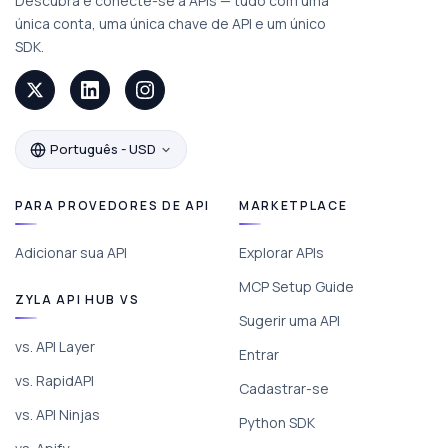
Descubra e conecte-se a APIs — tudo com uma
única conta, uma única chave de API e um único
SDK.
Português - USD
PARA PROVEDORES DE API
MARKETPLACE
Adicionar sua API
Explorar APIs
MCP Setup Guide
ZYLA API HUB VS
Sugerir uma API
vs. API Layer
Entrar
vs. RapidAPI
Cadastrar-se
vs. API Ninjas
Python SDK