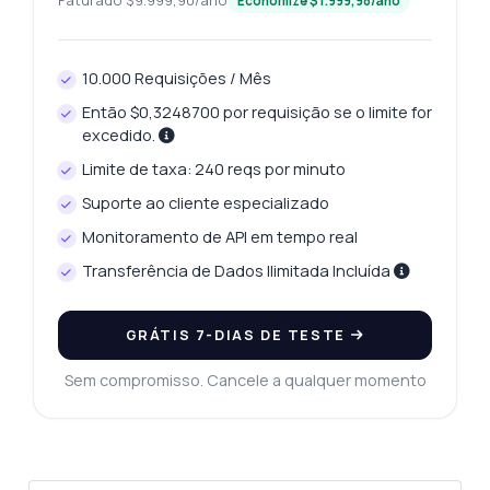
Faturado $9.999,90/ano
Economize $1.999,98/ano
Pergunte qualquer coisa
Respostas sobre Buscar Imagens Geradas por IA API
10.000 Requisições / Mês
Então $0,3248700 por requisição se o limite for
Olá! Pergunte qualquer coisa sobre Buscar
excedido.
Imagens Geradas por IA API — endpoints,
Limite de taxa: 240 reqs por minuto
preços, dicas de integração, o que precisar.
Suporte ao cliente especializado
Como gero uma imagem a partir de um
prompt?
Monitoramento de API em tempo real
Quais parâmetros posso usar para o
Transferência de Dados Ilimitada Incluída
tamanho da imagem?
Qual é o formato de resposta para uma
GRÁTIS 7-DIAS DE TESTE
chamada bem-sucedida?
Como trato erros na resposta?
Sem compromisso. Cancele a qualquer momento
Posso usar vários prompts em uma única
solicitação?
O que esta API pode fazer?