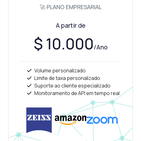
Mostre-me um exemplo de código
🚀 PLANO EMPRESARIAL
Quanto custa?
A partir de
$ 10.000
/Ano
Respondido por Zyla AI
·
Prefiro perguntar ao Suporte
Volume personalizado
Limite de taxa personalizado
Suporte ao cliente especializado
Monitoramento de API em tempo real