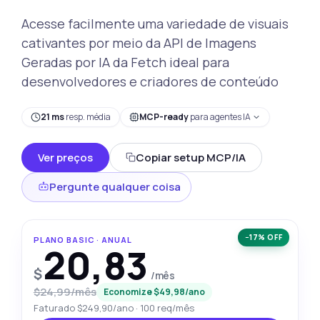
Acesse facilmente uma variedade de visuais
cativantes por meio da API de Imagens
Geradas por IA da Fetch ideal para
desenvolvedores e criadores de conteúdo
21 ms
resp. média
MCP-ready
para agentes IA
Ver preços
Copiar setup MCP/IA
Pergunte qualquer coisa
−17% OFF
PLANO BASIC · ANUAL
20,83
$
/mês
$24,99/mês
Economize $49,98/ano
Faturado $249,90/ano · 100 req/mês