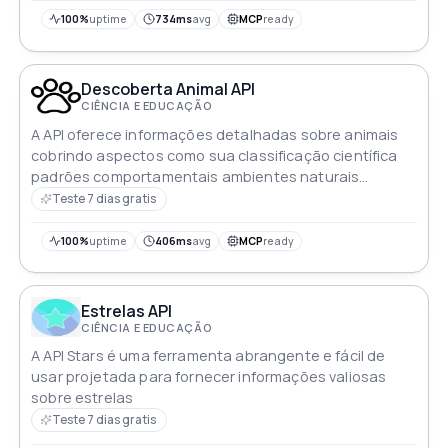
algumas das pessoas mais importantes que moldaram
100%
uptime
734ms
avg
MCP
ready
nosso mundo Obtenha uma compreensão profunda
das figuras históricas e seu impacto na sociedade com
este recurso de dados único
Descoberta Animal API
CIÊNCIA E EDUCAÇÃO
A API oferece informações detalhadas sobre animais
cobrindo aspectos como sua classificação científica
padrões comportamentais ambientes naturais
ameaças à conservação estatísticas populacionais
Teste 7 dias gratis
características físicas e distribuição mundial
100%
uptime
406ms
avg
MCP
ready
Estrelas API
CIÊNCIA E EDUCAÇÃO
A API Stars é uma ferramenta abrangente e fácil de
usar projetada para fornecer informações valiosas
sobre estrelas
Teste 7 dias gratis