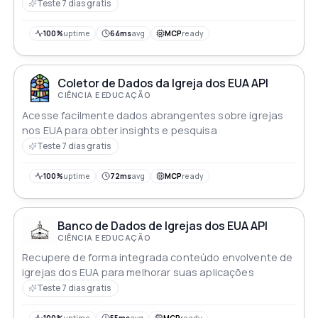
Teste 7 dias gratis
100%
uptime
64ms
avg
MCP
ready
Coletor de Dados da Igreja dos EUA API
CIÊNCIA E EDUCAÇÃO
Acesse facilmente dados abrangentes sobre igrejas
nos EUA para obter insights e pesquisa
Teste 7 dias gratis
100%
uptime
72ms
avg
MCP
ready
Banco de Dados de Igrejas dos EUA API
CIÊNCIA E EDUCAÇÃO
Recupere de forma integrada conteúdo envolvente de
igrejas dos EUA para melhorar suas aplicações
Teste 7 dias gratis