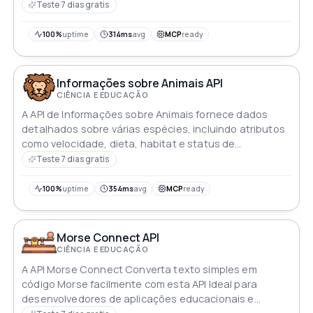
como catálogos de bibliotecas
Teste 7 dias gratis
100%
uptime
314ms
avg
MCP
ready
Informações sobre Animais API
CIÊNCIA E EDUCAÇÃO
A API de Informações sobre Animais fornece dados
detalhados sobre várias espécies, incluindo atributos
como velocidade, dieta, habitat e status de
conservação
Teste 7 dias gratis
100%
uptime
354ms
avg
MCP
ready
Morse Connect API
CIÊNCIA E EDUCAÇÃO
A API Morse Connect Converta texto simples em
código Morse facilmente com esta API Ideal para
desenvolvedores de aplicações educacionais e