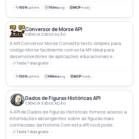
100%
uptime
761ms
avg
MCP
ready
Conversor de Morse API
CIÊNCIA E EDUCAÇÃO
A API Conversor Morse Converta texto simples para
código Morse facilmente com esta API Ideal para
desenvolvedores de aplicações educacionais e
entusiastas do código Morse
Teste 7 dias gratis
100%
uptime
586ms
avg
MCP
ready
Dados de Figuras Históricas API
CIÊNCIA E EDUCAÇÃO
A API de Dados de Figuras Históricas fornece acesso a
informações abrangentes sobre as figuras mais
conhecidas da história Com esta API você pode
recuperar detalhes vitais incluindo informações
Teste 7 dias gratis
biográficas eventos significativos e legado sobre