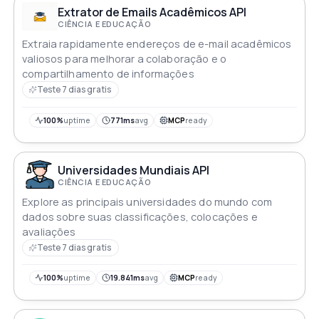
Extrator de Emails Acadêmicos API
CIÊNCIA E EDUCAÇÃO
Extraia rapidamente endereços de e-mail acadêmicos
valiosos para melhorar a colaboração e o
compartilhamento de informações
Teste 7 dias gratis
100%
uptime
771ms
avg
MCP
ready
Universidades Mundiais API
CIÊNCIA E EDUCAÇÃO
Explore as principais universidades do mundo com
dados sobre suas classificações, colocações e
avaliações
Teste 7 dias gratis
100%
uptime
19.841ms
avg
MCP
ready