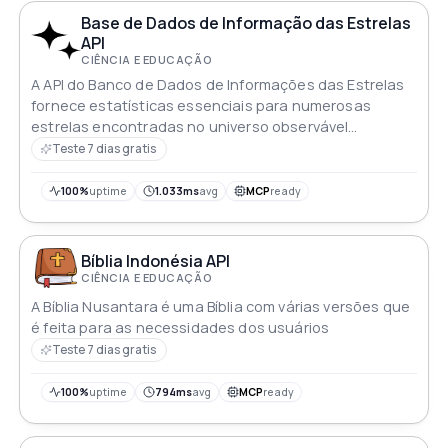
Base de Dados de Informação das Estrelas
API
CIÊNCIA E EDUCAÇÃO
A API do Banco de Dados de Informações das Estrelas
fornece estatísticas essenciais para numerosas
estrelas encontradas no universo observável
oferecendo informações-chave sobre suas
Teste 7 dias gratis
propriedades e características
100%
uptime
1.033ms
avg
MCP
ready
Bíblia Indonésia API
CIÊNCIA E EDUCAÇÃO
A Bíblia Nusantara é uma Bíblia com várias versões que
é feita para as necessidades dos usuários
Teste 7 dias gratis
100%
uptime
794ms
avg
MCP
ready