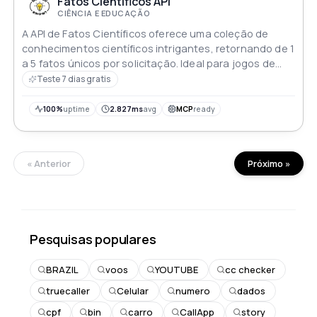
Fatos Científicos API
CIÊNCIA E EDUCAÇÃO
A API de Fatos Científicos oferece uma coleção de
conhecimentos científicos intrigantes, retornando de 1
a 5 fatos únicos por solicitação. Ideal para jogos de
trivia, aprimoramento do conhecimento ou
Teste 7 dias gratis
impressionar amigos com fatos interessantes
100%
uptime
2.827ms
avg
MCP
ready
« Anterior
Próximo »
Pesquisas populares
BRAZIL
voos
YOUTUBE
cc checker
truecaller
Celular
numero
dados
cpf
bin
carro
CallApp
story