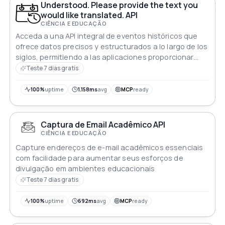
Understood. Please provide the text you
would like translated. API
CIÊNCIA E EDUCAÇÃO
Acceda a una API integral de eventos históricos que
ofrece datos precisos y estructurados a lo largo de los
siglos, permitiendo a las aplicaciones proporcionar
cronologías, información y contexto atractivos.
Teste 7 dias gratis
100%
uptime
1.158ms
avg
MCP
ready
Captura de Email Acadêmico API
CIÊNCIA E EDUCAÇÃO
Capture endereços de e-mail acadêmicos essenciais
com facilidade para aumentar seus esforços de
divulgação em ambientes educacionais
Teste 7 dias gratis
100%
uptime
692ms
avg
MCP
ready