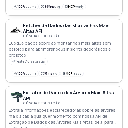
100%
uptime
895ms
avg
MCP
ready
Fetcher de Dados das Montanhas Mais
Altas API
CIÊNCIA E EDUCAÇÃO
Busque dados sobre as montanhas mais altas sem
esforço para aprimorar seus insights geográficos e
projetos
Teste 7 dias gratis
100%
uptime
55ms
avg
MCP
ready
Extrator de Dados das Árvores Mais Altas
API
CIÊNCIA E EDUCAÇÃO
Extraia informações esclarecedoras sobre as árvores
mais altas a qualquer momento com nossa API de
Extração de Dados das Árvores Mais Altas ideal para