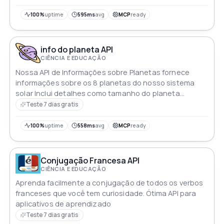
100%
uptime
595ms
avg
MCP
ready
info do planeta API
CIÊNCIA E EDUCAÇÃO
Nossa API de Informações sobre Planetas fornece
informações sobre os 8 planetas do nosso sistema
solar Inclui detalhes como tamanho do planeta
distância do sol raio e mais Simplesmente faça uma
Teste 7 dias gratis
solicitação GET com o nome do planeta desejado para
receber suas informações
100%
uptime
558ms
avg
MCP
ready
Conjugação Francesa API
CIÊNCIA E EDUCAÇÃO
Aprenda facilmente a conjugação de todos os verbos
franceses que você tem curiosidade. Ótima API para
aplicativos de aprendizado
Teste 7 dias gratis