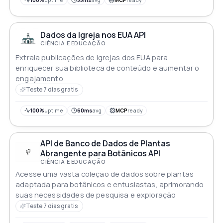
100%
uptime
55ms
avg
MCP
ready
Dados da Igreja nos EUA API
CIÊNCIA E EDUCAÇÃO
Extraia publicações de igrejas dos EUA para
enriquecer sua biblioteca de conteúdo e aumentar o
engajamento
Teste 7 dias gratis
100%
uptime
60ms
avg
MCP
ready
API de Banco de Dados de Plantas
Abrangente para Botânicos API
CIÊNCIA E EDUCAÇÃO
Acesse uma vasta coleção de dados sobre plantas
adaptada para botânicos e entusiastas, aprimorando
suas necessidades de pesquisa e exploração
Teste 7 dias gratis