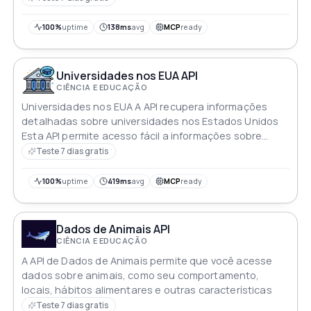
biologia molecular e aplicações de engenharia
genética
100%
uptime
138ms
avg
MCP
ready
Universidades nos EUA API
CIÊNCIA E EDUCAÇÃO
Universidades nos EUA A API recupera informações
detalhadas sobre universidades nos Estados Unidos
Esta API permite acesso fácil a informações sobre
milhares de instituições de ensino superior tornando-
Teste 7 dias gratis
se um recurso essencial para estudantes e
educadores
100%
uptime
419ms
avg
MCP
ready
Dados de Animais API
CIÊNCIA E EDUCAÇÃO
A API de Dados de Animais permite que você acesse
dados sobre animais, como seu comportamento,
locais, hábitos alimentares e outras características
Teste 7 dias gratis