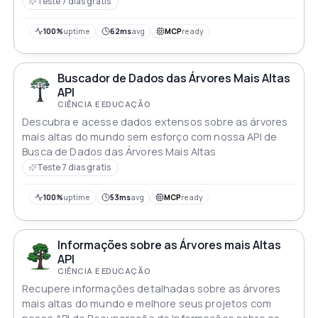
entusiastas da natureza e pesquisadores
Teste 7 dias gratis
100%
uptime
62ms
avg
MCP
ready
Buscador de Dados das Árvores Mais Altas
API
CIÊNCIA E EDUCAÇÃO
Descubra e acesse dados extensos sobre as árvores
mais altas do mundo sem esforço com nossa API de
Busca de Dados das Árvores Mais Altas
Teste 7 dias gratis
100%
uptime
53ms
avg
MCP
ready
Informações sobre as Árvores mais Altas
API
CIÊNCIA E EDUCAÇÃO
Recupere informações detalhadas sobre as árvores
mais altas do mundo e melhore seus projetos com