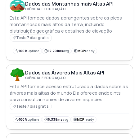
Dados das Montanhas mais Altas API
CIÊNCIA E EDUCAÇÃO
Esta API fornece dados abrangentes sobre os picos
montanhosos mais altos da Terra, incluindo
distribuição geográfica e detalhes de elevação
Teste 7 dias gratis
100%
uptime
12.201ms
avg
MCP
ready
Dados das Árvores Mais Altas API
CIÊNCIA E EDUCAÇÃO
Esta API fornece acesso estruturado a dados sobre as
árvores mais altas do mundo Ela oferece endpoints
para consultar nomes de árvores espécies
classificações e características detalhadas usando o
Teste 7 dias gratis
nome de uma árvore como parâmetro
100%
uptime
5.339ms
avg
MCP
ready