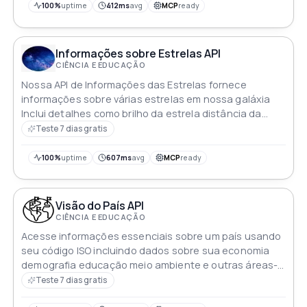
100%
uptime
412ms
avg
MCP
ready
Informações sobre Estrelas API
CIÊNCIA E EDUCAÇÃO
Nossa API de Informações das Estrelas fornece
informações sobre várias estrelas em nossa galáxia
Inclui detalhes como brilho da estrela distância da
Terra e constelação Basta fazer uma solicitação GET
Teste 7 dias gratis
com o nome da estrela desejada para receber suas
informações
100%
uptime
607ms
avg
MCP
ready
Visão do País API
CIÊNCIA E EDUCAÇÃO
Acesse informações essenciais sobre um país usando
seu código ISO incluindo dados sobre sua economia
demografia educação meio ambiente e outras áreas-
chave
Teste 7 dias gratis