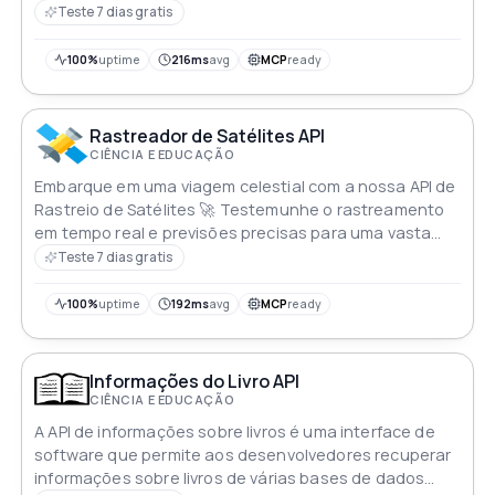
relacionados ao ensino superior
Teste 7 dias gratis
100%
uptime
216ms
avg
MCP
ready
Rastreador de Satélites API
CIÊNCIA E EDUCAÇÃO
Embarque em uma viagem celestial com a nossa API de
Rastreio de Satélites 🚀 Testemunhe o rastreamento
em tempo real e previsões precisas para uma vasta
gama de satélites incluindo a impressionante Estação
Teste 7 dias gratis
Espacial Internacional e o lendário Telescópio Espacial
Hubble Descubra o cosmos como nunca antes com
100%
uptime
192ms
avg
MCP
ready
esta API fora deste mundo 🛰️🌌
Informações do Livro API
CIÊNCIA E EDUCAÇÃO
A API de informações sobre livros é uma interface de
software que permite aos desenvolvedores recuperar
informações sobre livros de várias bases de dados