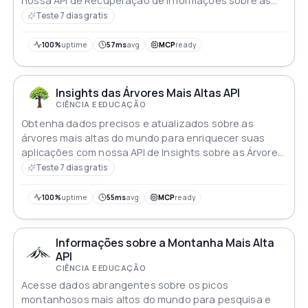
nossa API de Recuperação de Informações sobre as
Árvores Mais Altas
Teste 7 dias gratis
100%
uptime
57ms
avg
MCP
ready
Insights das Árvores Mais Altas API
CIÊNCIA E EDUCAÇÃO
Obtenha dados precisos e atualizados sobre as
árvores mais altas do mundo para enriquecer suas
aplicações com nossa API de Insights sobre as Árvores
Mais Altas
Teste 7 dias gratis
100%
uptime
55ms
avg
MCP
ready
Informações sobre a Montanha Mais Alta
API
CIÊNCIA E EDUCAÇÃO
Acesse dados abrangentes sobre os picos
montanhosos mais altos do mundo para pesquisa e