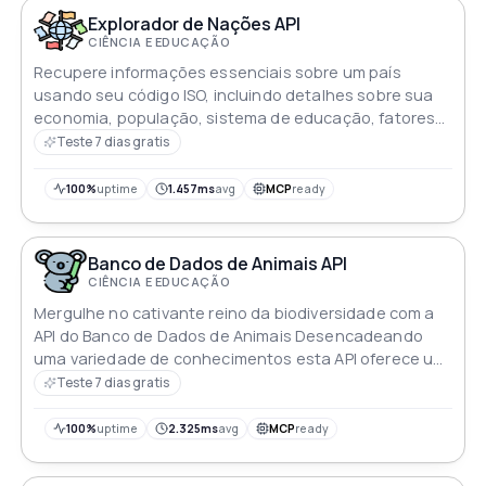
Explorador de Nações API
CIÊNCIA E EDUCAÇÃO
Recupere informações essenciais sobre um país
usando seu código ISO, incluindo detalhes sobre sua
economia, população, sistema de educação, fatores
ambientais e outras áreas-chave
Teste 7 dias gratis
100%
uptime
1.457ms
avg
MCP
ready
Banco de Dados de Animais API
CIÊNCIA E EDUCAÇÃO
Mergulhe no cativante reino da biodiversidade com a
API do Banco de Dados de Animais Desencadeando
uma variedade de conhecimentos esta API oferece um
tesouro de fatos científicos fascinantes sobre uma
Teste 7 dias gratis
infinidade de espécies animais Do majestoso ao
misterioso embarque em um safári digital para
100%
uptime
2.325ms
avg
MCP
ready
descobrir as maravilhas do reino animal