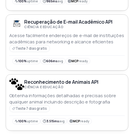
100%
uptime
965ms
avg
MCP
ready
Recuperação de E-mail Acadêmico API
CIÊNCIA E EDUCAÇÃO
Acesse facilmente endereços de e-mail de instituições
acadêmicas para networking e alcance eficientes
Teste 7 dias gratis
100%
uptime
606ms
avg
MCP
ready
Reconhecimento de Animais API
CIÊNCIA E EDUCAÇÃO
Obtenha informações detalhadas e precisas sobre
qualquer animal incluindo descrição e fotografia
Teste 7 dias gratis
100%
uptime
3.515ms
avg
MCP
ready