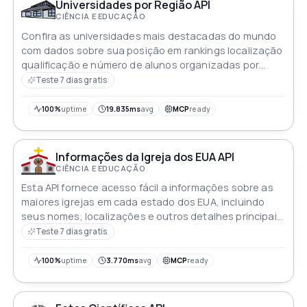
Universidades por Região API
CIÊNCIA E EDUCAÇÃO
Confira as universidades mais destacadas do mundo
com dados sobre sua posição em rankings localização
qualificação e número de alunos organizadas por
região
Teste 7 dias gratis
100%
uptime
19.835ms
avg
MCP
ready
Informações da Igreja dos EUA API
CIÊNCIA E EDUCAÇÃO
Esta API fornece acesso fácil a informações sobre as
maiores igrejas em cada estado dos EUA, incluindo
seus nomes, localizações e outros detalhes principais.
Os usuários podem consultar estados, recuperar uma
Teste 7 dias gratis
igreja por estado e obter dados completos da igreja
pelo nome
100%
uptime
3.770ms
avg
MCP
ready