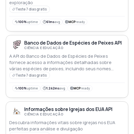
exploração
Teste 7 dias gratis
100%
uptime
61ms
avg
MCP
ready
Banco de Dados de Espécies de Peixes API
CIÊNCIA E EDUCAÇÃO
A API do Banco de Dados de Espécies de Peixes
fornece acesso a informações detalhadas sobre
várias espécies de peixes, incluindo seus nomes
científicos, nomes comuns, taxonomia e mais. Esta API
Teste 7 dias gratis
é um recurso valioso para biólogos, indústrias
pesqueiras e qualquer pessoa interessada em
100%
uptime
1.242ms
avg
MCP
ready
aprender mais sobre espécies de peixes. A API é
constantemente atualizada com as informações mais
recentes para garantir os resultados mais precisos e
Informações sobre Igrejas dos EUA API
atualizados
CIÊNCIA E EDUCAÇÃO
Descubra informações vitais sobre igrejas nos EUA
perfeitas para análise e divulgação