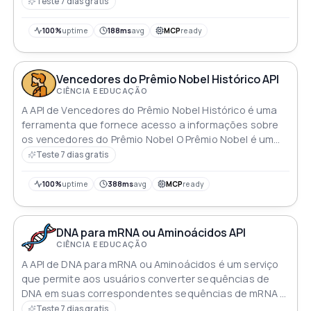
entusiastas do código Morse
Teste 7 dias gratis
100%
uptime
188ms
avg
MCP
ready
Vencedores do Prêmio Nobel Histórico API
CIÊNCIA E EDUCAÇÃO
A API de Vencedores do Prêmio Nobel Histórico é uma
ferramenta que fornece acesso a informações sobre
os vencedores do Prêmio Nobel O Prêmio Nobel é um
dos prêmios mais prestigiosos do mundo e reconhece
Teste 7 dias gratis
conquistas notáveis em física química medicina
literatura paz e economia
100%
uptime
388ms
avg
MCP
ready
DNA para mRNA ou Aminoácidos API
CIÊNCIA E EDUCAÇÃO
A API de DNA para mRNA ou Aminoácidos é um serviço
que permite aos usuários converter sequências de
DNA em suas correspondentes sequências de mRNA e
aminoácidos Essa API pode ser útil para pesquisa em
Teste 7 dias gratis