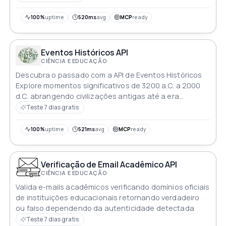
100%
uptime
520ms
avg
MCP
ready
Eventos Históricos API
CIÊNCIA E EDUCAÇÃO
Descubra o passado com a API de Eventos Históricos
Explore momentos significativos de 3200 a.C. a 2000
d.C. abrangendo civilizações antigas até a era
moderna Ideal para aplicações de história cultura e
Teste 7 dias gratis
educação Crie sites aplicativos ou jogos cativantes
com esta API confiável e frequentemente atualizada
100%
uptime
521ms
avg
MCP
ready
Abrace a história e dê vida a ela
Verificação de Email Acadêmico API
CIÊNCIA E EDUCAÇÃO
Valida e-mails acadêmicos verificando domínios oficiais
de instituições educacionais retornando verdadeiro
ou falso dependendo da autenticidade detectada
Teste 7 dias gratis