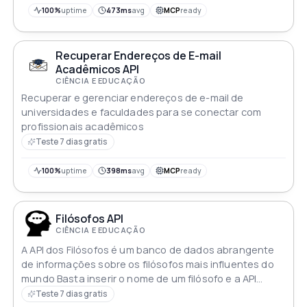
100%
uptime
473ms
avg
MCP
ready
Recuperar Endereços de E-mail
Acadêmicos API
CIÊNCIA E EDUCAÇÃO
Recuperar e gerenciar endereços de e-mail de
universidades e faculdades para se conectar com
profissionais acadêmicos
Teste 7 dias gratis
100%
uptime
398ms
avg
MCP
ready
Filósofos API
CIÊNCIA E EDUCAÇÃO
A API dos Filósofos é um banco de dados abrangente
de informações sobre os filósofos mais influentes do
mundo Basta inserir o nome de um filósofo e a API
retornará uma descrição detalhada
Teste 7 dias gratis