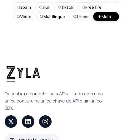
spain
null
tiktok
Free fire
Video
Multilíngue
filmes
Mais...
Descubra e conecte-se a APIs — tudo com uma
única conta, uma única chave de API e um único
SDK.
Português - USD