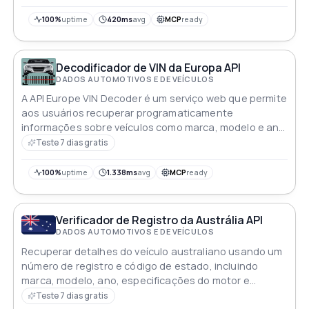
100%
uptime
420ms
avg
MCP
ready
Decodificador de VIN da Europa API
DADOS AUTOMOTIVOS E DE VEÍCULOS
A API Europe VIN Decoder é um serviço web que permite
aos usuários recuperar programaticamente
informações sobre veículos como marca, modelo e ano
a partir de um determinado Número de Identificação
Teste 7 dias gratis
do Veículo (VIN) para veículos registrados na Europa
Essa API pode ser usada por empresas automotivas,
100%
uptime
1.338ms
avg
MCP
ready
companhias de seguros e outras organizações que
precisam verificar e validar informações sobre veículos
Verificador de Registro da Austrália API
DADOS AUTOMOTIVOS E DE VEÍCULOS
Recuperar detalhes do veículo australiano usando um
número de registro e código de estado, incluindo
marca, modelo, ano, especificações do motor e
informações adicionais do veículo
Teste 7 dias gratis