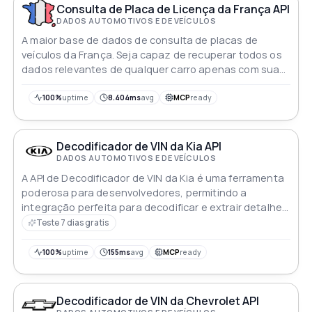
histórico de propriedade, aprimorando aplicativos com
Consulta de Placa de Licença da França API
insights aprofundados sobre veículos Ford
DADOS AUTOMOTIVOS E DE VEÍCULOS
A maior base de dados de consulta de placas de
veículos da França. Seja capaz de recuperar todos os
dados relevantes de qualquer carro apenas com sua
placa.
100%
uptime
8.404ms
avg
MCP
ready
Decodificador de VIN da Kia API
DADOS AUTOMOTIVOS E DE VEÍCULOS
A API de Decodificador de VIN da Kia é uma ferramenta
poderosa para desenvolvedores, permitindo a
integração perfeita para decodificar e extrair detalhes
complexos dos Números de Identificação do Veículo
Teste 7 dias gratis
(VINs) da Kia. Recupere informações abrangentes,
incluindo especificações de fabricação, configurações
100%
uptime
155ms
avg
MCP
ready
técnicas, detalhes de recall e histórico de
propriedade, facilitando uma exploração detalhada
dos veículos Kia dentro das aplicações
Decodificador de VIN da Chevrolet API