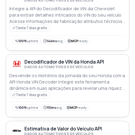
DADOS AUTOMOTIVOS E DE VEÍCULOS
Integre a API do Decodificador de VIN da Chevrolet
para extrair detalhes intricados do VIN do seu veículo
Acesse informações de fabricação atributos técnicos
e dados históricos de forma integrada em suas
Teste 7 dias gratis
aplicações Descubra configurações do motor
informações de recall e mais capacitando uma
100%
uptime
144ms
avg
MCP
ready
exploração detalhada e técnica da identificação única
do seu Chevrolet
Decodificador de VIN da Honda API
DADOS AUTOMOTIVOS E DE VEÍCULOS
Desvende os mistérios da jornada do seu Honda com a
API Honda VIN Decoder Integre este ferramenta
dinâmica em suas aplicações para revelar uma riqueza
de informações ocultas dentro do Número de
Teste 7 dias gratis
Identificação do Veículo Desde especificações de
fabricação até histórico de propriedade embarque em
100%
uptime
110ms
avg
MCP
ready
uma viagem de descoberta com cada VIN Honda
decifrado
Estimativa de Valor do Veículo API
DADOS AUTOMOTIVOS E DE VEÍCULOS