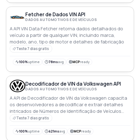
Fetcher de Dados VIN API
DADOS AUTOMOTIVOS E DE VEÍCULOS
A API VIN Data Fetcher retorna dados detalhados do
veículo a partir de qualquer VIN, incluindo marca,
modelo, ano, tipo de motor e detalhes de fabricação
Teste 7 dias gratis
100%
uptime
78ms
avg
MCP
ready
Decodificador de VIN da Volkswagen API
DADOS AUTOMOTIVOS E DE VEÍCULOS
A API de Decodificador de VIN da Volkswagen capacita
os desenvolvedores a decodificar e extrair detalhes
intricados de Números de Identificação de Veículos
(VINs) da Volkswagen de forma contínua Descubra
Teste 7 dias gratis
especificações de fabricação configurações técnicas
detalhes de recall e histórico de propriedade
100%
uptime
421ms
avg
MCP
ready
facilitando uma exploração abrangente de veículos da