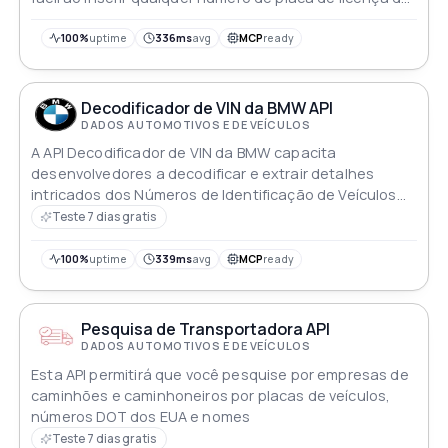
todos os 50 estados dos EUA Esta API abrangente
suporta carros caminhões motocicletas e veículos
100%
uptime
336ms
avg
MCP
ready
recreativos fornecendo números VIN e detalhes
adicionais para capacidades aprimoradas de extração
de dados de veículos
Decodificador de VIN da BMW API
DADOS AUTOMOTIVOS E DE VEÍCULOS
A API Decodificador de VIN da BMW capacita
desenvolvedores a decodificar e extrair detalhes
intricados dos Números de Identificação de Veículos
(VINs) da BMW de forma contínua. Tenha acesso a
Teste 7 dias gratis
informações abrangentes, incluindo especificações de
fabricação, configurações técnicas, detalhes de
100%
uptime
339ms
avg
MCP
ready
recalls e histórico de propriedade, facilitando uma
exploração detalhada dos veículos da BMW dentro das
aplicações
Pesquisa de Transportadora API
DADOS AUTOMOTIVOS E DE VEÍCULOS
Esta API permitirá que você pesquise por empresas de
caminhões e caminhoneiros por placas de veículos,
números DOT dos EUA e nomes
Teste 7 dias gratis