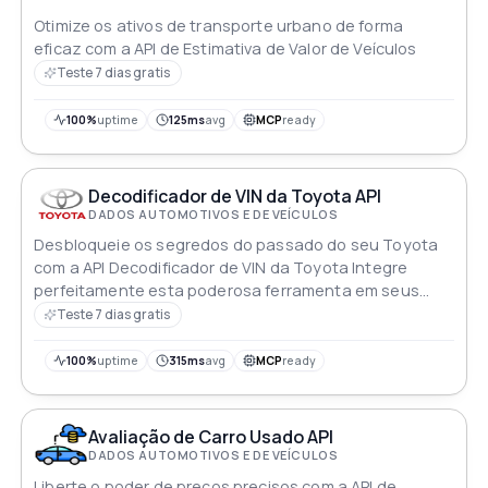
Otimize os ativos de transporte urbano de forma
eficaz com a API de Estimativa de Valor de Veículos
Teste 7 dias gratis
100%
uptime
125ms
avg
MCP
ready
Decodificador de VIN da Toyota API
DADOS AUTOMOTIVOS E DE VEÍCULOS
Desbloqueie os segredos do passado do seu Toyota
com a API Decodificador de VIN da Toyota Integre
perfeitamente esta poderosa ferramenta em seus
aplicativos para revelar um tesouro de informações
Teste 7 dias gratis
ocultas dentro do número de identificação do veículo
Desde detalhes de fabricação até marcos históricos
100%
uptime
315ms
avg
MCP
ready
embarque em uma jornada de descoberta com cada
VIN decodificado
Avaliação de Carro Usado API
DADOS AUTOMOTIVOS E DE VEÍCULOS
Liberte o poder de preços precisos com a API de