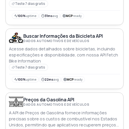
Teste 7 dias gratis
100%
uptime
31ms
avg
MCP
ready
Buscar Informações da Bicicleta API
DADOS AUTOMOTIVOS E DE VEÍCULOS
Acesse dados detalhados sobre bicicletas, incluindo
especificações e disponibilidade, com nossa API Fetch
Bike Information
Teste 7 dias gratis
100%
uptime
22ms
avg
MCP
ready
Preços da Gasolina API
DADOS AUTOMOTIVOS E DE VEÍCULOS
A API de Preços de Gasolina fornece informações
precisas sobre os custos de combustível nos Estados
Unidos, permitindo que aplicativos recuperem preços