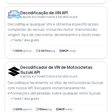
Decodificação de VIN API
DADOS AUTOMOTIVOS E DE VEÍCULOS
Decodifique qualquer VIN e obtenha especificações
completas do veículo, incluindo motor, transmissão,
origem, tipo de carroceria, desempenho e muito mais
Teste 7 dias gratis
100%
uptime
2.067ms
avg
MCP
ready
Decodificador de VIN de Motocicletas
Suzuki API
DADOS AUTOMOTIVOS E DE VEÍCULOS
Decodifique facilmente os VINs de motocicletas Suzuki
com nossa API. Recupere instantaneamente
informações detalhadas sobre qualquer moto Suzuki
melhorando suas aplicações sem esforço
Teste 7 dias gratis
100%
uptime
195ms
avg
MCP
ready