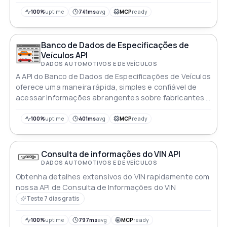
100%
uptime
741ms
avg
MCP
ready
Banco de Dados de Especificações de
Veículos API
DADOS AUTOMOTIVOS E DE VEÍCULOS
A API do Banco de Dados de Especificações de Veículos
oferece uma maneira rápida, simples e confiável de
acessar informações abrangentes sobre fabricantes e
modelos de carros. Com atualizações regulares, esta
API contém dados sobre quase todas as marcas e
100%
uptime
401ms
avg
MCP
ready
modelos de veículos, tornando-se um recurso
essencial para quem busca dados de carro precisos e
atualizados
Consulta de informações do VIN API
DADOS AUTOMOTIVOS E DE VEÍCULOS
Obtenha detalhes extensivos do VIN rapidamente com
nossa API de Consulta de Informações do VIN
Teste 7 dias gratis
100%
uptime
797ms
avg
MCP
ready