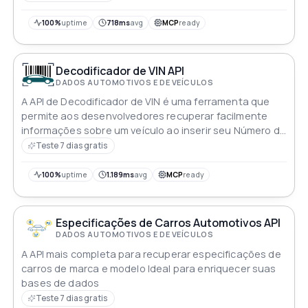
100%
uptime
718ms
avg
MCP
ready
Decodificador de VIN API
DADOS AUTOMOTIVOS E DE VEÍCULOS
A API de Decodificador de VIN é uma ferramenta que
permite aos desenvolvedores recuperar facilmente
informações sobre um veículo ao inserir seu Número de
Identificação do Veículo (VIN) A API pode decodificar
Teste 7 dias gratis
VINs de uma variedade de fontes e fornece detalhes
como a marca e o modelo do veículo o ano em que foi
100%
uptime
1.189ms
avg
MCP
ready
fabricado e seu país de origem
Especificações de Carros Automotivos API
DADOS AUTOMOTIVOS E DE VEÍCULOS
A API mais completa para recuperar especificações de
carros de marca e modelo Ideal para enriquecer suas
bases de dados
Teste 7 dias gratis