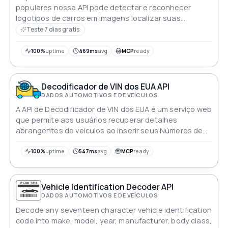
populares nossa API pode detectar e reconhecer
logotipos de carros em imagens localizar suas
posições e fornecer os nomes das marcas
Teste 7 dias gratis
correspondentes
100%
uptime
469ms
avg
MCP
ready
Decodificador de VIN dos EUA API
DADOS AUTOMOTIVOS E DE VEÍCULOS
A API de Decodificador de VIN dos EUA é um serviço web
que permite aos usuários recuperar detalhes
abrangentes de veículos ao inserir seus Números de
Identificação do Veículo (VINs) Esta API oferece
cobertura nos EUA permitindo que os usuários
100%
uptime
547ms
avg
MCP
ready
acessem informações como marca modelo ano e
tamanho do motor para veículos registrados em todo
os EUA É um recurso valioso para empresas
Vehicle Identification Decoder API
automotivas provedores de seguros e outras
DADOS AUTOMOTIVOS E DE VEÍCULOS
organizações que precisam de dados confiáveis de
Decode any seventeen character vehicle identification
veículos para fins de verificação e validação
code into make, model, year, manufacturer, body class,