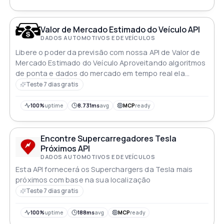
Valor de Mercado Estimado do Veículo API
DADOS AUTOMOTIVOS E DE VEÍCULOS
Libere o poder da previsão com nossa API de Valor de
Mercado Estimado do Veículo Aproveitando algoritmos
de ponta e dados do mercado em tempo real ela
fornece estimativas precisas de valor de veículos dos
Teste 7 dias gratis
EUA e Canadá permitindo que as empresas tomem
decisões informadas rapidamente Integre esta
100%
uptime
8.731ms
avg
MCP
ready
ferramenta de forma integrada para revolucionar seus
negócios automotivos impulsionando o sucesso com
confiança
Encontre Supercarregadores Tesla
Próximos API
DADOS AUTOMOTIVOS E DE VEÍCULOS
Esta API fornecerá os Superchargers da Tesla mais
próximos com base na sua localização
Teste 7 dias gratis
100%
uptime
188ms
avg
MCP
ready