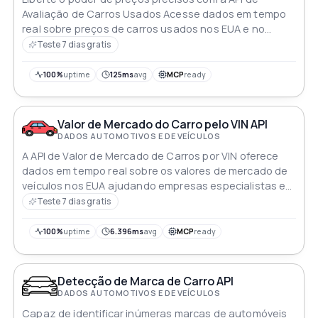
Avaliação de Carros Usados Acesse dados em tempo
real sobre preços de carros usados nos EUA e no
Canadá permitindo análises rápidas e decisões
Teste 7 dias gratis
informadas Mantenha-se à frente no competitivo
mercado de carros usados com informações
100%
uptime
125ms
avg
MCP
ready
abrangentes e tendências ao seu alcance
Valor de Mercado do Carro pelo VIN API
DADOS AUTOMOTIVOS E DE VEÍCULOS
A API de Valor de Mercado de Carros por VIN oferece
dados em tempo real sobre os valores de mercado de
veículos nos EUA ajudando empresas especialistas em
automóveis e compradores/vendedores a tomar
Teste 7 dias gratis
decisões informadas e melhorar o desempenho do
mercado
100%
uptime
6.396ms
avg
MCP
ready
Detecção de Marca de Carro API
DADOS AUTOMOTIVOS E DE VEÍCULOS
Capaz de identificar inúmeras marcas de automóveis