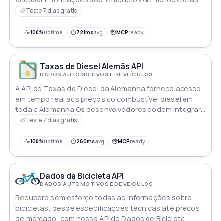
incluindo especificações e características Pode ser
Teste 7 dias gratis
utilizada por concessionárias de motocicletas oficinas
de reparação e entusiastas para acessar rapidamente
100%
uptime
721ms
avg
MCP
ready
e facilmente informações sobre modelos específicos
Taxas de Diesel Alemãs API
DADOS AUTOMOTIVOS E DE VEÍCULOS
A API de Taxas de Diesel da Alemanha fornece acesso
em tempo real aos preços do combustível diesel em
toda a Alemanha Os desenvolvedores podem integrar
esta API em suas aplicações oferecendo aos usuários
Teste 7 dias gratis
informações de preços atualizadas para tomar
decisões informadas sobre consumo de combustível e
100%
uptime
260ms
avg
MCP
ready
despesas de viagem Mantenha-se conectado às
taxas de diesel flutuantes sem esforço com esta API
confiável e eficiente
Dados da Bicicleta API
DADOS AUTOMOTIVOS E DE VEÍCULOS
Recupere sem esforço todas as informações sobre
bicicletas, desde especificações técnicas até preços
de mercado, com nossa API de Dados de Bicicleta