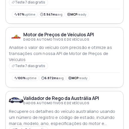
atuais, tendências e detalhes específicos de
Teste 7 dias gratis
localização
97%
uptime
3.947ms
avg
MCP
ready
Motor de Preços de Veículos API
DADOS AUTOMOTIVOS E DE VEÍCULOS
Analise o valor do veículo com precisão e otimize as
transações com nossa API de Motor de Preços de
Veículos
Teste 7 dias gratis
100%
uptime
6.872ms
avg
MCP
ready
Validador de Rego da Austrália API
DADOS AUTOMOTIVOS E DE VEÍCULOS
Recupere os detalhes do veículo australiano usando
um número de registro e código de estado, incluindo
marca, modelo, ano, especificações do motor e