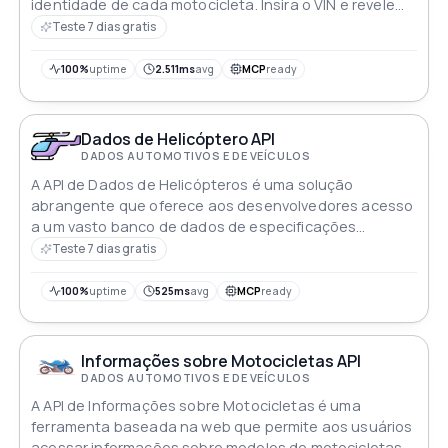
identidade de cada motocicleta. Insira o VIN e revele
detalhes abrangentes de forma contínua. Potencialize
Teste 7 dias gratis
suas aplicações com precisão velocidade e um toque
de misticismo sobre duas rodas. Liberte a API para uma
100%
uptime
2.511ms
avg
MCP
ready
jornada aventureira no conhecimento sobre
motocicletas
Dados de Helicóptero API
DADOS AUTOMOTIVOS E DE VEÍCULOS
A API de Dados de Helicópteros é uma solução
abrangente que oferece aos desenvolvedores acesso
a um vasto banco de dados de especificações
técnicas detalhadas para centenas de modelos
Teste 7 dias gratis
diferentes de helicópteros
100%
uptime
525ms
avg
MCP
ready
Informações sobre Motocicletas API
DADOS AUTOMOTIVOS E DE VEÍCULOS
A API de Informações sobre Motocicletas é uma
ferramenta baseada na web que permite aos usuários
acessar informações sobre modelos de motocicletas