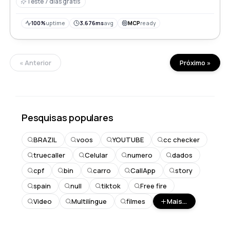
informações estendidas do veículo
Teste 7 dias gratis
100%
uptime
3.676ms
avg
MCP
ready
« Anterior
Próximo »
Pesquisas populares
BRAZIL
voos
YOUTUBE
cc checker
truecaller
Celular
numero
dados
cpf
bin
carro
CallApp
story
spain
null
tiktok
Free fire
Video
Multilíngue
filmes
Mais...