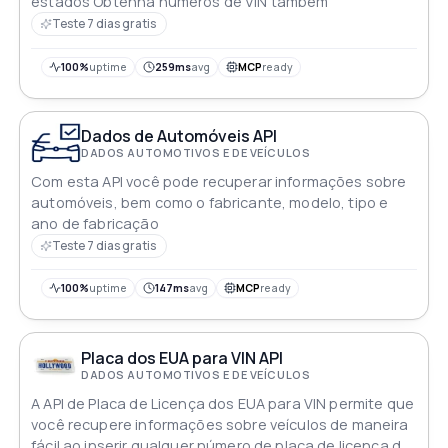
estados Obtenha números de VIN também
Teste 7 dias gratis
100%
uptime
259ms
avg
MCP
ready
Dados de Automóveis API
DADOS AUTOMOTIVOS E DE VEÍCULOS
Com esta API você pode recuperar informações sobre
automóveis, bem como o fabricante, modelo, tipo e
ano de fabricação
Teste 7 dias gratis
100%
uptime
147ms
avg
MCP
ready
Placa dos EUA para VIN API
DADOS AUTOMOTIVOS E DE VEÍCULOS
A API de Placa de Licença dos EUA para VIN permite que
você recupere informações sobre veículos de maneira
fácil ao inserir qualquer número de placa de licença de