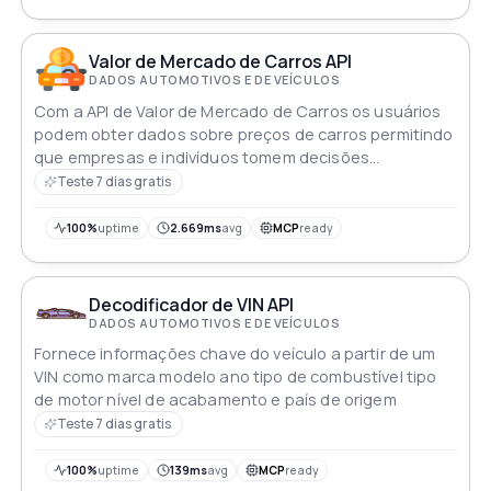
Valor de Mercado de Carros API
DADOS AUTOMOTIVOS E DE VEÍCULOS
Com a API de Valor de Mercado de Carros os usuários
podem obter dados sobre preços de carros permitindo
que empresas e indivíduos tomem decisões
informadas ao comprar ou vender veículos
Teste 7 dias gratis
100%
uptime
2.669ms
avg
MCP
ready
Decodificador de VIN API
DADOS AUTOMOTIVOS E DE VEÍCULOS
Fornece informações chave do veículo a partir de um
VIN como marca modelo ano tipo de combustível tipo
de motor nível de acabamento e país de origem
Teste 7 dias gratis
100%
uptime
139ms
avg
MCP
ready