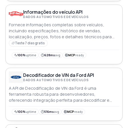
Volkswagen dentro de aplicativos
Informações do veículo API
DADOS AUTOMOTIVOS E DE VEÍCULOS
Fornece informações completas sobre veículos,
incluindo especificações, histórico de vendas,
localização, preços, fotos e detalhes técnicos para
análise automotiva
Teste 7 dias gratis
100%
uptime
628ms
avg
MCP
ready
Decodificador de VIN da Ford API
DADOS AUTOMOTIVOS E DE VEÍCULOS
A API de Decodificação de VIN da Ford é uma
ferramenta robusta para desenvolvedores,
oferecendo integração perfeita para decodificar e
extrair detalhes intricados dos Números de
Identificação de Veículos (VINs) da Ford. Recupere
100%
uptime
516ms
avg
MCP
ready
informações abrangentes, incluindo especificações de
fabricação, atributos técnicos, detalhes de recalls e