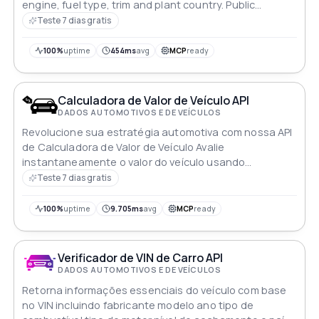
engine, fuel type, trim and plant country. Public
government vehicle data, clean structured answers.
Teste 7 dias gratis
100%
uptime
454ms
avg
MCP
ready
Calculadora de Valor de Veículo API
DADOS AUTOMOTIVOS E DE VEÍCULOS
Revolucione sua estratégia automotiva com nossa API
de Calculadora de Valor de Veículo Avalie
instantaneamente o valor do veículo usando
algoritmos avançados e dados de mercado em tempo
Teste 7 dias gratis
real Integre-se perfeitamente para agilizar a tomada
de decisões seja precificando o estoque avaliando
100%
uptime
9.705ms
avg
MCP
ready
empréstimos ou ajustando a cobertura de seguro
Mantenha-se à frente na dinâmica indústria
automotiva com precisão e confiança
Verificador de VIN de Carro API
DADOS AUTOMOTIVOS E DE VEÍCULOS
Retorna informações essenciais do veículo com base
no VIN incluindo fabricante modelo ano tipo de