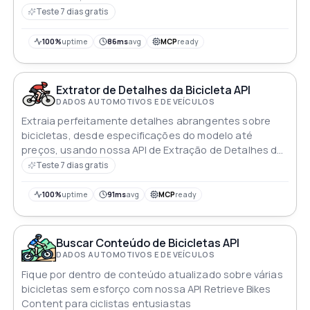
Teste 7 dias gratis
100%
uptime
86ms
avg
MCP
ready
Extrator de Detalhes da Bicicleta API
DADOS AUTOMOTIVOS E DE VEÍCULOS
Extraia perfeitamente detalhes abrangentes sobre
bicicletas, desde especificações do modelo até
preços, usando nossa API de Extração de Detalhes de
Bicicletas
Teste 7 dias gratis
100%
uptime
91ms
avg
MCP
ready
Buscar Conteúdo de Bicicletas API
DADOS AUTOMOTIVOS E DE VEÍCULOS
Fique por dentro de conteúdo atualizado sobre várias
bicicletas sem esforço com nossa API Retrieve Bikes
Content para ciclistas entusiastas