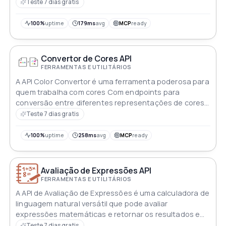
usuário distintas
Teste 7 dias gratis
100%
uptime
179ms
avg
MCP
ready
Convertor de Cores API
FERRAMENTAS E UTILITÁRIOS
A API Color Convertor é uma ferramenta poderosa para
quem trabalha com cores Com endpoints para
conversão entre diferentes representações de cores,
como RGB, HSL e CMYK, esta API facilita o trabalho com
Teste 7 dias gratis
cores em diferentes plataformas e dispositivos
100%
uptime
258ms
avg
MCP
ready
Avaliação de Expressões API
FERRAMENTAS E UTILITÁRIOS
A API de Avaliação de Expressões é uma calculadora de
linguagem natural versátil que pode avaliar
expressões matemáticas e retornar os resultados em
texto simples Basta inserir a expressão a ser avaliada
Teste 7 dias gratis