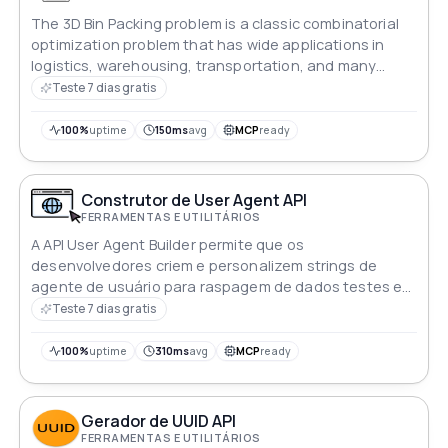
The 3D Bin Packing problem is a classic combinatorial
optimization problem that has wide applications in
logistics, warehousing, transportation, and many
other fields. Its core is to reasonably pack a series of
Teste 7 dias gratis
three-dimensional items (boxes) of various sizes into a
limited number of three-dimensional containers
100%
uptime
150ms
avg
MCP
ready
(boxes, cargo containers, etc.), with the typical goal of
minimizing the number of containers used or
maximizing the utilization rate of containers while
Construtor de User Agent API
satisfying various constraints.
FERRAMENTAS E UTILITÁRIOS
A API User Agent Builder permite que os
desenvolvedores criem e personalizem strings de
agente de usuário para raspagem de dados testes e
automação Gere strings de agente de usuário
Teste 7 dias gratis
realistas e variadas para imitar diferentes
navegadores e dispositivos garantindo melhor
100%
uptime
310ms
avg
MCP
ready
desempenho e evasão de medidas anti-bot
Gerador de UUID API
FERRAMENTAS E UTILITÁRIOS