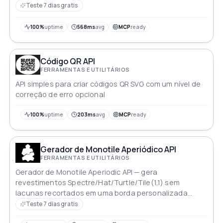
URL Isso ajuda os usuários a acessar a URL original,
Teste 7 dias gratis
garantindo segurança e evitando sites de phishing É
fácil de usar e está disponível para qualquer pessoa
100%
uptime
568ms
avg
MCP
ready
que precise desincurtar uma URL
Código QR API
FERRAMENTAS E UTILITÁRIOS
API simples para criar códigos QR SVG com um nível de
correção de erro opcional
100%
uptime
203ms
avg
MCP
ready
Gerador de Monotile Aperiódico API
FERRAMENTAS E UTILITÁRIOS
Gerador de Monotile Aperiodic API — gera
revestimentos Spectre/Hat/Turtle/Tile(1,1) sem
lacunas recortados em uma borda personalizada
(círculo, retângulo, quadrado, triângulo, hexágono)
Teste 7 dias gratis
Trabalhos assíncronos exportam SVG