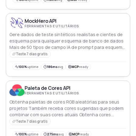
MockHero API
FERRAMENTAS E UTILITÁRIOS
Gere dados de teste sintéticos realistas e cientes de
esquema para qualquer esquema de banco de dados
Mais de 50 tipos de campo IA de prompt para esquema
modelos pré-construídos saída JSON/SQL/CSV
Teste 7 dias gratis
100%
uptime
186ms
avg
MCP
ready
Paleta de Cores API
FERRAMENTAS E UTILITÁRIOS
Obtenha paletas de cores RGB aleatórias para seus
projetos Também receba cores sugeridas que podem
combinar com suas cores atuais Obtenha cores
coerentes para seus aplicativos e websites
Teste 7 dias gratis
100%
uptime
275ms
avg
MCP
ready