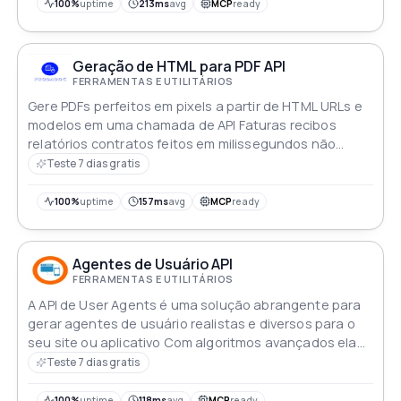
100%
uptime
213ms
avg
MCP
ready
Geração de HTML para PDF API
FERRAMENTAS E UTILITÁRIOS
Gere PDFs perfeitos em pixels a partir de HTML URLs e
modelos em uma chamada de API Faturas recibos
relatórios contratos feitos em milissegundos não
horas
Teste 7 dias gratis
100%
uptime
157ms
avg
MCP
ready
Agentes de Usuário API
FERRAMENTAS E UTILITÁRIOS
A API de User Agents é uma solução abrangente para
gerar agentes de usuário realistas e diversos para o
seu site ou aplicativo Com algoritmos avançados ela
cria agentes de usuário que imitam navegadores e
Teste 7 dias gratis
dispositivos reais garantindo que suas solicitações
não sejam detectadas como suspeitas ou bloqueadas
100%
uptime
118ms
avg
MCP
ready