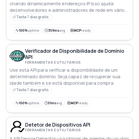
criando dinamicamente endereços IP Isso ajuda
desenvolvedores e administradores de rede em vários
cenários de teste
Teste 7 dias gratis
100%
uptime
359ms
avg
MCP
ready
Verificador de Disponibilidade de Domínio
API
FERRAMENTAS E UTILITÁRIOS
Use esta API para verificar a disponibilidade de um
determinado domínio. Seja capaz de recuperar sua
idade também e se está disponível para compra
Teste 7 dias gratis
100%
uptime
51ms
avg
MCP
ready
Detetor de Dispositivos API
FERRAMENTAS E UTILITÁRIOS
A API Device Detector usa strings de agente do usuário