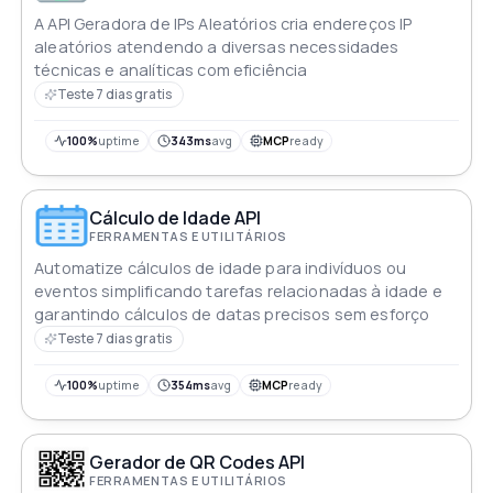
A API Geradora de IPs Aleatórios cria endereços IP
aleatórios atendendo a diversas necessidades
técnicas e analíticas com eficiência
Teste 7 dias gratis
100%
uptime
343ms
avg
MCP
ready
Cálculo de Idade API
FERRAMENTAS E UTILITÁRIOS
Automatize cálculos de idade para indivíduos ou
eventos simplificando tarefas relacionadas à idade e
garantindo cálculos de datas precisos sem esforço
Teste 7 dias gratis
100%
uptime
354ms
avg
MCP
ready
Gerador de QR Codes API
FERRAMENTAS E UTILITÁRIOS