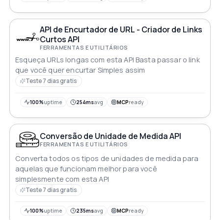
API de Encurtador de URL - Criador de Links
Curtos API
FERRAMENTAS E UTILITÁRIOS
Esqueça URLs longas com esta API Basta passar o link
que você quer encurtar Simples assim
Teste 7 dias gratis
100%
uptime
254ms
avg
MCP
ready
Conversão de Unidade de Medida API
FERRAMENTAS E UTILITÁRIOS
Converta todos os tipos de unidades de medida para
aquelas que funcionam melhor para você
simplesmente com esta API
Teste 7 dias gratis
100%
uptime
235ms
avg
MCP
ready