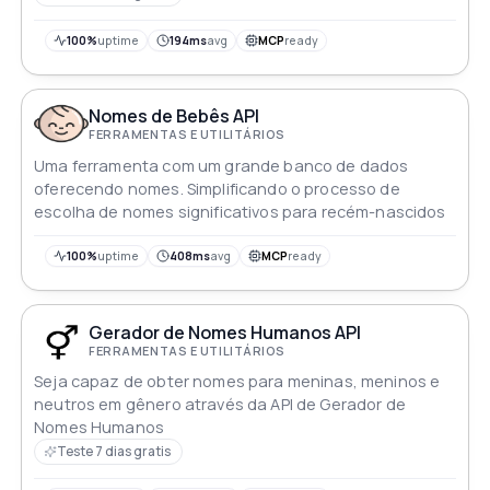
mails, números de telefone e mais. A API também
permite que os desenvolvedores especifiquem
100%
uptime
194ms
avg
MCP
ready
critérios para gerar dados mais realistas, como
demografia, localização e ocupação. Ela pode ser
usada para preencher bancos de dados, criar contas
Nomes de Bebês API
de teste e mais
FERRAMENTAS E UTILITÁRIOS
Uma ferramenta com um grande banco de dados
oferecendo nomes. Simplificando o processo de
escolha de nomes significativos para recém-nascidos
100%
uptime
408ms
avg
MCP
ready
Gerador de Nomes Humanos API
FERRAMENTAS E UTILITÁRIOS
Seja capaz de obter nomes para meninas, meninos e
neutros em gênero através da API de Gerador de
Nomes Humanos
Teste 7 dias gratis