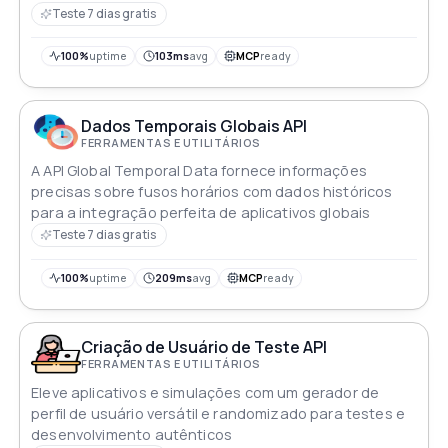
Teste 7 dias gratis
100%
uptime
103ms
avg
MCP
ready
Dados Temporais Globais API
FERRAMENTAS E UTILITÁRIOS
A API Global Temporal Data fornece informações
precisas sobre fusos horários com dados históricos
para a integração perfeita de aplicativos globais
Teste 7 dias gratis
100%
uptime
209ms
avg
MCP
ready
Criação de Usuário de Teste API
FERRAMENTAS E UTILITÁRIOS
Eleve aplicativos e simulações com um gerador de
perfil de usuário versátil e randomizado para testes e
desenvolvimento autênticos