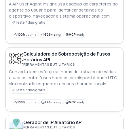
A API User Agent Insight usa cadeias de caracteres do
agente do usuário para identificar detalhes do
dispositivo, navegador e sistema operacional com
precisão
Teste 7 dias gratis
100%
uptime
329ms
avg
MCP
ready
Calculadora de Sobreposição de Fusos
Horários API
FERRAMENTAS E UTILITÁRIOS
Converta sem esforço as horas de trabalho de vários
usuários entre fusos horários em disponibilidade UTC
sincronizada enquanto recupera horários locais
precisos para cada participante
Teste 7 dias gratis
100%
uptime
246ms
avg
MCP
ready
Gerador de IP Aleatório API
FERRAMENTAS E UTILITÁRIOS