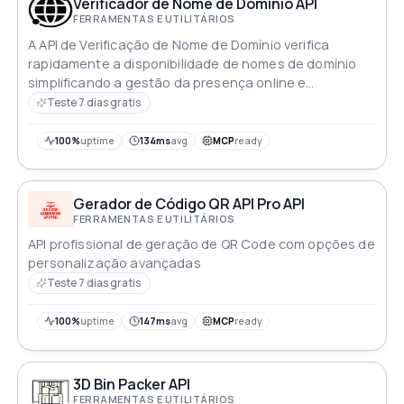
Verificador de Nome de Domínio API
FERRAMENTAS E UTILITÁRIOS
A API de Verificação de Nome de Domínio verifica
rapidamente a disponibilidade de nomes de domínio
simplificando a gestão da presença online e
garantindo a aquisição segura de endereços virtuais
Teste 7 dias gratis
desejados
100%
uptime
134ms
avg
MCP
ready
Gerador de Código QR API Pro API
FERRAMENTAS E UTILITÁRIOS
API profissional de geração de QR Code com opções de
personalização avançadas
Teste 7 dias gratis
100%
uptime
147ms
avg
MCP
ready
3D Bin Packer API
FERRAMENTAS E UTILITÁRIOS