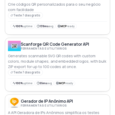
Crie códigos QR personalizados para o seu negócio
com facilidade
Teste 7 dias gratis
100%
uptime
139ms
avg
MCP
ready
Scanforge QR Code Generator API
FERRAMENTAS E UTILITÁRIOS
Generates scannable SVG QR codes with custom
colors, module shapes, and embedded logos, with bulk
ZIP export for up to 100 codes at once.
Teste 7 dias gratis
100%
uptime
55ms
avg
MCP
ready
Gerador de IP Anônimo API
FERRAMENTAS E UTILITÁRIOS
A API Geradora de IPs Anônimos simplifica os testes