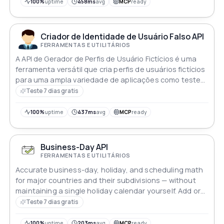
100%
uptime
458ms
avg
MCP
ready
Criador de Identidade de Usuário Falso API
FERRAMENTAS E UTILITÁRIOS
A API de Gerador de Perfis de Usuário Fictícios é uma
ferramenta versátil que cria perfis de usuários fictícios
para uma ampla variedade de aplicações como testes
design pesquisa
Teste 7 dias gratis
100%
uptime
437ms
avg
MCP
ready
Business-Day API
FERRAMENTAS E UTILITÁRIOS
Accurate business-day, holiday, and scheduling math
for major countries and their subdivisions — without
maintaining a single holiday calendar yourself. Add or
subtract working days, check if a date is a business
Teste 7 dias gratis
day, find the next valid date, or count working days
between two dates, with full support for regional
100%
uptime
203ms
avg
MCP
ready