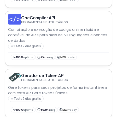
subdivisions, custom weekends, and your own
blackout dates. One simple GET call, instant JSON.
OneCompiler API
FERRAMENTAS E UTILITÁRIOS
Compilação e execução de código online rápida e
confiável de APIs para mais de 50 linguagens e bancos
de dados
Teste 7 dias gratis
100%
uptime
75ms
avg
MCP
ready
Gerador de Token API
FERRAMENTAS E UTILITÁRIOS
Gere tokens para seus projetos de forma instantânea
com esta API Gere tokens únicos
Teste 7 dias gratis
100%
uptime
302ms
avg
MCP
ready