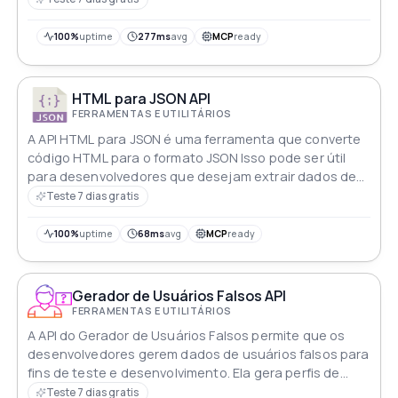
e a API irá escanear e calcular a operação tornando-a
uma ferramenta fácil de usar para desenvolvedores
100%
uptime
277ms
avg
MCP
ready
que desejam incorporar uma função de calculadora em
suas aplicações
HTML para JSON API
FERRAMENTAS E UTILITÁRIOS
A API HTML para JSON é uma ferramenta que converte
código HTML para o formato JSON Isso pode ser útil
para desenvolvedores que desejam extrair dados de
documentos HTML e usá-los em aplicações baseadas
Teste 7 dias gratis
em JSON A API recebe um documento HTML como
entrada e retorna um objeto JSON que contém as
100%
uptime
68ms
avg
MCP
ready
mesmas informações em um formato estruturado
Gerador de Usuários Falsos API
FERRAMENTAS E UTILITÁRIOS
A API do Gerador de Usuários Falsos permite que os
desenvolvedores gerem dados de usuários falsos para
fins de teste e desenvolvimento. Ela gera perfis de
usuário aleatórios incluindo nomes, endereços, e-
Teste 7 dias gratis