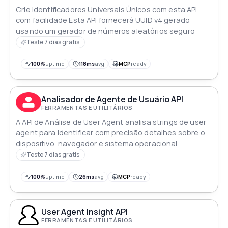
Crie Identificadores Universais Únicos com esta API
com facilidade Esta API fornecerá UUID v4 gerado
usando um gerador de números aleatórios seguro
Teste 7 dias gratis
100%
uptime
118ms
avg
MCP
ready
Analisador de Agente de Usuário API
FERRAMENTAS E UTILITÁRIOS
A API de Análise de User Agent analisa strings de user
agent para identificar com precisão detalhes sobre o
dispositivo, navegador e sistema operacional
Teste 7 dias gratis
100%
uptime
26ms
avg
MCP
ready
User Agent Insight API
FERRAMENTAS E UTILITÁRIOS