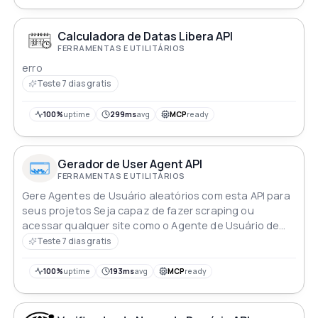
Calculadora de Datas Libera API
FERRAMENTAS E UTILITÁRIOS
erro
Teste 7 dias gratis
100%
uptime
299ms
avg
MCP
ready
Gerador de User Agent API
FERRAMENTAS E UTILITÁRIOS
Gere Agentes de Usuário aleatórios com esta API para
seus projetos Seja capaz de fazer scraping ou
acessar qualquer site como o Agente de Usuário de
sua escolha
Teste 7 dias gratis
100%
uptime
193ms
avg
MCP
ready