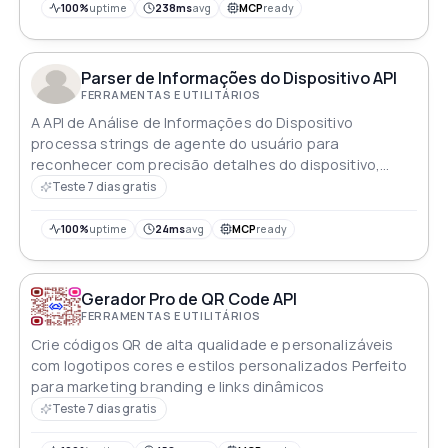
100%
uptime
238ms
avg
MCP
ready
Parser de Informações do Dispositivo API
FERRAMENTAS E UTILITÁRIOS
A API de Análise de Informações do Dispositivo
processa strings de agente do usuário para
reconhecer com precisão detalhes do dispositivo,
navegador e plataforma
Teste 7 dias gratis
100%
uptime
24ms
avg
MCP
ready
Gerador Pro de QR Code API
FERRAMENTAS E UTILITÁRIOS
Crie códigos QR de alta qualidade e personalizáveis
com logotipos cores e estilos personalizados Perfeito
para marketing branding e links dinâmicos
Teste 7 dias gratis