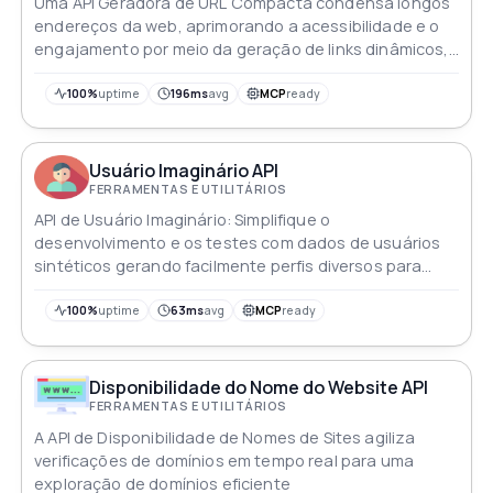
Uma API Geradora de URL Compacta condensa longos
endereços da web, aprimorando a acessibilidade e o
engajamento por meio da geração de links dinâmicos,
análises e recursos de segurança
100%
uptime
196ms
avg
MCP
ready
Usuário Imaginário API
FERRAMENTAS E UTILITÁRIOS
API de Usuário Imaginário: Simplifique o
desenvolvimento e os testes com dados de usuários
sintéticos gerando facilmente perfis diversos para
simulações realistas e testes de aplicativos eficientes
100%
uptime
63ms
avg
MCP
ready
Disponibilidade do Nome do Website API
FERRAMENTAS E UTILITÁRIOS
A API de Disponibilidade de Nomes de Sites agiliza
verificações de domínios em tempo real para uma
exploração de domínios eficiente