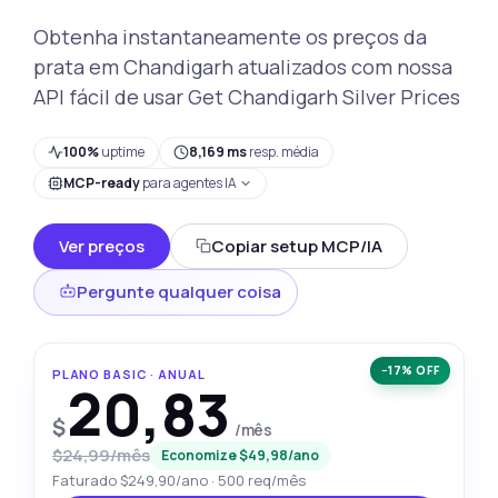
Obtenha instantaneamente os preços da
prata em Chandigarh atualizados com nossa
API fácil de usar Get Chandigarh Silver Prices
100%
uptime
8,169 ms
resp. média
MCP-ready
para agentes IA
Ver preços
Copiar setup MCP/IA
Pergunte qualquer coisa
−17% OFF
PLANO BASIC · ANUAL
20,83
$
/mês
$24,99/mês
Economize $49,98/ano
Faturado $249,90/ano · 500 req/mês