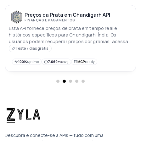
Preços da Prata em Chandigarh API
FINANÇAS E PAGAMENTOS
Esta API fornece preços de prata em tempo real e
históricos específicos para Chandigarh, Índia. Os
usuários podem recuperar preços por gramas, acessar
as taxas atuais e do dia anterior, e analisar tendências
Teste 7 dias gratis
de preços dos últimos 10 dias. Os preços estão em
rúpias indianas
100%
uptime
7.069ms
avg
MCP
ready
Descubra e conecte-se a APIs — tudo com uma