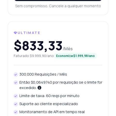
Sem compromisso. Cancele a qualquer momento
Quais pesos em gramas estão disponíveis?
Como posso buscar o preço de ontem?
Que dados o histórico de preços retorna?
Com que frequência os dados são
💎ULTIMATE
atualizados?
$833,33
O que esta API pode fazer?
/Mês
Mostre-me um exemplo de código
Faturado $9.999,90/ano
Economize $1.999,98/ano
Quanto custa?
300.000 Requisições / Mês
Então $0,0649740 por requisição se o limite for
excedido.
Respondido por Zyla AI
·
Prefiro perguntar ao Suporte
Limite de taxa: 60 reqs por minuto
Suporte ao cliente especializado
Monitoramento de API em tempo real