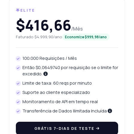
🌟ELITE
$416,66
/Mês
Faturado $4.999,90/ano
Economize $999,98/ano
100.000 Requisições / Mês
Então $0,0649740 por requisição se o limite for
excedido.
Pergunte qualquer coisa
Limite de taxa: 60 reqs por minuto
Respostas sobre Obtenha os preços da prata em Chandigarh API
Suporte ao cliente especializado
Monitoramento de API em tempo real
Olá! Pergunte qualquer coisa sobre
Transferência de Dados Ilimitada Incluída
Obtenha os preços da prata em
Chandigarh API — endpoints, preços, dicas
de integração, o que precisar.
GRÁTIS 7-DIAS DE TESTE
Como obtenho o preço da prata hoje?