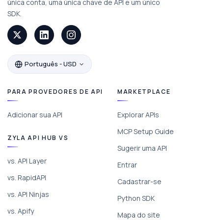
única conta, uma única chave de API e um único
SDK.
Português - USD
PARA PROVEDORES DE API
MARKETPLACE
Adicionar sua API
Explorar APIs
MCP Setup Guide
ZYLA API HUB VS
Sugerir uma API
vs. API Layer
Entrar
vs. RapidAPI
Cadastrar-se
vs. API Ninjas
Python SDK
vs. Apify
Mapa do site