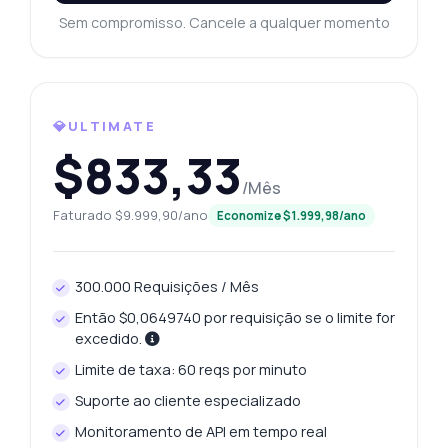
API — endpoints, preços, dicas de
Sem compromisso. Cancele a qualquer momento
integração, o que precisar.
Como obtenho o preço do platina hoje?
Quais pesos em gramas estão disponíveis?
💎ULTIMATE
Posso obter o preço de ontem e a
mudança?
$833,33
Como os dados de histórico de preços são
/Mês
estruturados?
Faturado $9.999,90/ano
Economize $1.999,98/ano
Quais parâmetros são necessários para os
endpoints?
O que esta API pode fazer?
300.000 Requisições / Mês
Mostre-me um exemplo de código
Então $0,0649740 por requisição se o limite for
Quanto custa?
excedido.
Limite de taxa: 60 reqs por minuto
Suporte ao cliente especializado
Monitoramento de API em tempo real