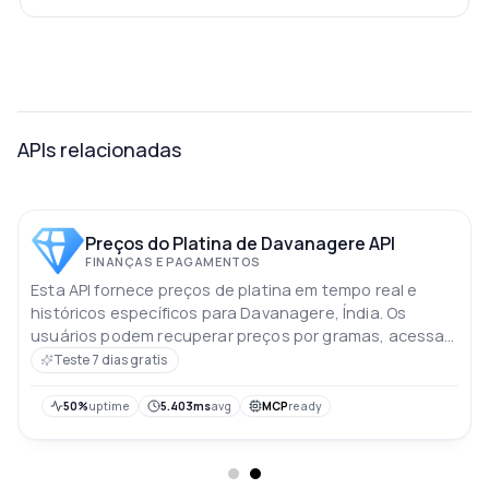
APIs relacionadas
Preços do Platina de Davanagere API
FINANÇAS E PAGAMENTOS
Esta API fornece preços de platina em tempo real e
históricos específicos para Davanagere, Índia. Os
usuários podem recuperar preços por gramas, acessar
as tarifas do dia atual e do dia anterior, e analisar
Teste 7 dias gratis
tendências de preços nos últimos 10 dias. Os preços
estão em rúpias indianas
50%
uptime
5.403ms
avg
MCP
ready