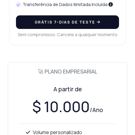
Transferência de Dados Ilimitada Incluída
Respondido por Zyla AI
·
Prefiro perguntar ao Suporte
GRÁTIS 7-DIAS DE TESTE
Sem compromisso. Cancele a qualquer momento
🚀 PLANO EMPRESARIAL
A partir de
$ 10.000
/Ano
Volume personalizado