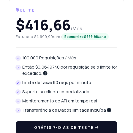
🌟ELITE
$416,66
/Mês
Faturado $4.999,90/ano
Economize $999,98/ano
100.000 Requisições / Mês
Então $0,0649740 por requisição se o limite for
excedido.
Limite de taxa: 60 reqs por minuto
Suporte ao cliente especializado
Pergunte qualquer coisa
Monitoramento de API em tempo real
Respostas sobre Recuperar Preços do Platina de Dharmapuri API
Transferência de Dados Ilimitada Incluída
Olá! Pergunte qualquer coisa sobre
GRÁTIS 7-DIAS DE TESTE
Recuperar Preços do Platina de Dharmapuri