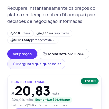
Recupere instantaneamente os preços do
platina em tempo real em Dharmapuri para
decisões de negociação informadas
50%
uptime
4,790 ms
resp. média
MCP-ready
para agentes IA
Ver preços
Copiar setup MCP/IA
Pergunte qualquer coisa
−17% OFF
PLANO BASIC · ANUAL
20,83
$
/mês
$24,99/mês
Economize $49,98/ano
Faturado $249,90/ano · 500 req/mês