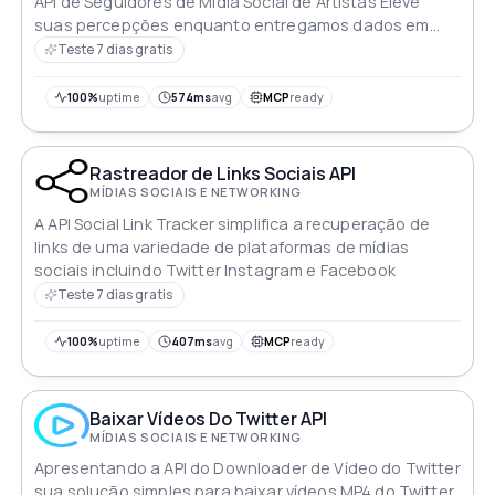
API de Seguidores de Mídia Social de Artistas Eleve
suas percepções enquanto entregamos dados em
tempo real sobre ouvintes mensais do Spotify e
Teste 7 dias gratis
seguidores no Facebook TikTok Instagram YouTube
Spotify e Twitter Amplifique sua compreensão da
100%
uptime
574ms
avg
MCP
ready
ressonância digital e fortaleça suas estratégias
criativas como nunca antes
Rastreador de Links Sociais API
MÍDIAS SOCIAIS E NETWORKING
A API Social Link Tracker simplifica a recuperação de
links de uma variedade de plataformas de mídias
sociais incluindo Twitter Instagram e Facebook
Teste 7 dias gratis
100%
uptime
407ms
avg
MCP
ready
Baixar Vídeos Do Twitter API
MÍDIAS SOCIAIS E NETWORKING
Apresentando a API do Downloader de Vídeo do Twitter
sua solução simples para baixar vídeos MP4 do Twitter