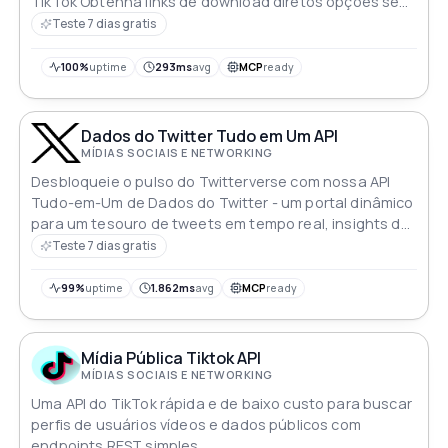
TikTok Obtenha links de download diretos opções sem
marca d'água e endpoints REST simples para seu
Teste 7 dias gratis
aplicativo
100%
uptime
293ms
avg
MCP
ready
Dados do Twitter Tudo em Um API
MÍDIAS SOCIAIS E NETWORKING
Desbloqueie o pulso do Twitterverse com nossa API
Tudo-em-Um de Dados do Twitter - um portal dinâmico
para um tesouro de tweets em tempo real, insights de
usuários e tópicos em alta. Integre, analise e visualize
Teste 7 dias gratis
de forma contínua o coração do Twitter, capacitando
suas aplicações com o pulso das conversas globais em
99%
uptime
1.862ms
avg
MCP
ready
uma única solução abrangente
Mídia Pública Tiktok API
MÍDIAS SOCIAIS E NETWORKING
Uma API do TikTok rápida e de baixo custo para buscar
perfis de usuários vídeos e dados públicos com
endpoints REST simples