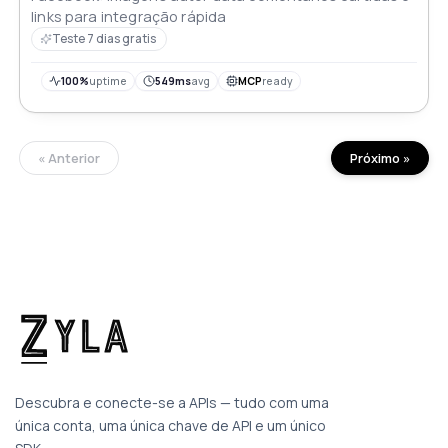
links para integração rápida
Teste 7 dias gratis
100%
uptime
549ms
avg
MCP
ready
« Anterior
Próximo »
Descubra e conecte-se a APIs — tudo com uma
única conta, uma única chave de API e um único