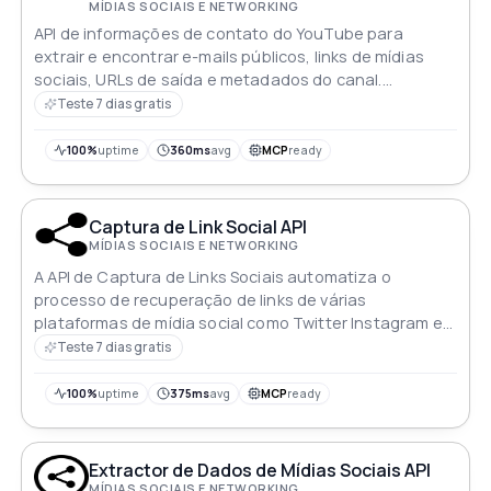
MÍDIAS SOCIAIS E NETWORKING
API de informações de contato do YouTube para
extrair e encontrar e-mails públicos, links de mídias
sociais, URLs de saída e metadados do canal.
Projetado para equipes que precisam de busca rápida
Teste 7 dias gratis
e precisa de e-mails de criadores, enriquecimento de
dados, pesquisa de influenciadores, outreach e
100%
uptime
360ms
avg
MCP
ready
capacidades de raspagem do YouTube
Captura de Link Social API
MÍDIAS SOCIAIS E NETWORKING
A API de Captura de Links Sociais automatiza o
processo de recuperação de links de várias
plataformas de mídia social como Twitter Instagram e
Facebook
Teste 7 dias gratis
100%
uptime
375ms
avg
MCP
ready
Extractor de Dados de Mídias Sociais API
MÍDIAS SOCIAIS E NETWORKING