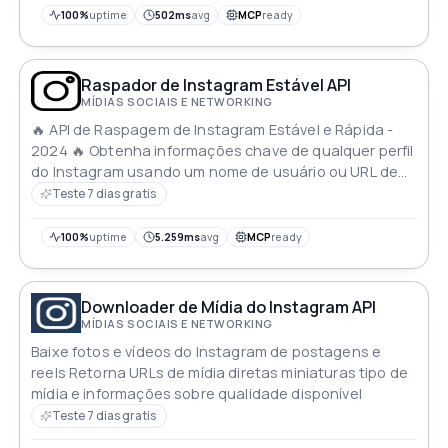
100%
uptime
502ms
avg
MCP
ready
Raspador de Instagram Estável API
MÍDIAS SOCIAIS E NETWORKING
🔥 API de Raspagem de Instagram Estável e Rápida -
2024 🔥 Obtenha informações chave de qualquer perfil
do Instagram usando um nome de usuário ou URL de
perfil Ideal para verificação de usuários análise de
Teste 7 dias gratis
perfil ou agregação de conteúdo Dados precisos e
atualizados para painéis de mídia social e mais Fácil de
100%
uptime
5.259ms
avg
MCP
ready
integrar confiável e eficiente Otimize suas
necessidades de dados do Instagram com nossa API
Downloader de Mídia do Instagram API
MÍDIAS SOCIAIS E NETWORKING
Baixe fotos e vídeos do Instagram de postagens e
reels Retorna URLs de mídia diretas miniaturas tipo de
mídia e informações sobre qualidade disponível
Teste 7 dias gratis