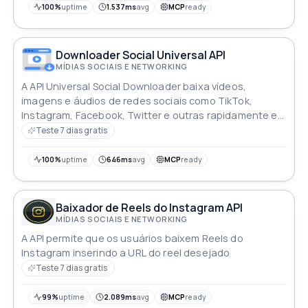
100%
uptime
1.537ms
avg
MCP
ready
Downloader Social Universal API
MÍDIAS SOCIAIS E NETWORKING
A API Universal Social Downloader baixa vídeos,
imagens e áudios de redes sociais como TikTok,
Instagram, Facebook, Twitter e outras rapidamente e
sem marcas d'água
Teste 7 dias gratis
100%
uptime
646ms
avg
MCP
ready
Baixador de Reels do Instagram API
MÍDIAS SOCIAIS E NETWORKING
A API permite que os usuários baixem Reels do
Instagram inserindo a URL do reel desejado
Teste 7 dias gratis
99%
uptime
2.089ms
avg
MCP
ready