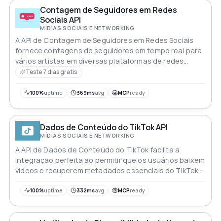
Contagem de Seguidores em Redes
Sociais API
MÍDIAS SOCIAIS E NETWORKING
A API de Contagem de Seguidores em Redes Sociais
fornece contagens de seguidores em tempo real para
vários artistas em diversas plataformas de redes
sociais Os desenvolvedores podem integrar esta API
Teste 7 dias gratis
de forma perfeita em aplicações oferecendo aos
usuários informações atualizadas sobre o seguimento
100%
uptime
369ms
avg
MCP
ready
de artistas nas redes sociais ideal para rastrear a
popularidade e o engajamento online
Dados de Conteúdo do TikTok API
MÍDIAS SOCIAIS E NETWORKING
A API de Dados de Conteúdo do TikTok facilita a
integração perfeita ao permitir que os usuários baixem
vídeos e recuperem metadados essenciais do TikTok
sem esforço
100%
uptime
332ms
avg
MCP
ready