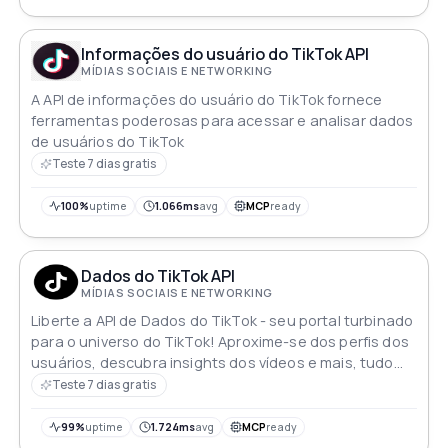
Informações do usuário do TikTok API
MÍDIAS SOCIAIS E NETWORKING
A API de informações do usuário do TikTok fornece
ferramentas poderosas para acessar e analisar dados
de usuários do TikTok
Teste 7 dias gratis
100%
uptime
1.066ms
avg
MCP
ready
Dados do TikTok API
MÍDIAS SOCIAIS E NETWORKING
Liberte a API de Dados do TikTok - seu portal turbinado
para o universo do TikTok! Aproxime-se dos perfis dos
usuários, descubra insights dos vídeos e mais, tudo
em velocidade supersônica. Impulse suas aplicações
Teste 7 dias gratis
com os dados mais frescos do TikTok e eleve suas
experiências de usuário a alturas meteóricas
99%
uptime
1.724ms
avg
MCP
ready