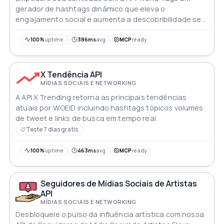
gerador de hashtags dinâmico que eleva o
engajamento social e aumenta a descobribilidade sem
esforço
100%
uptime
386ms
avg
MCP
ready
X Tendência API
MÍDIAS SOCIAIS E NETWORKING
A API X Trending retorna as principais tendências
atuais por WOEID incluindo hashtags tópicos volumes
de tweet e links de busca em tempo real
Teste 7 dias gratis
100%
uptime
463ms
avg
MCP
ready
Seguidores de Mídias Sociais de Artistas
API
MÍDIAS SOCIAIS E NETWORKING
Desbloqueie o pulso da influência artística com nossa