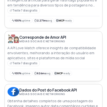
inteligência artificial para gerar hashtags populares e
em tendência para diversos tipos de postagens no
Instagram Ao fornecer à API o tipo de postagem os
Teste 7 dias gratis
usuários podem receber hashtags relevantes para
aumentar a visibilidade o engajamento e o alcance na
100%
uptime
2.271ms
avg
MCP
ready
plataforma
Corresponde de Amor API
MÍDIAS SOCIAIS E NETWORKING
A API Love Match oferece insights de compatibilidade
envolventes, melhorando a interação do usuário em
aplicativos, sites e plataformas de mídia social
Teste 7 dias gratis
100%
uptime
624ms
avg
MCP
ready
Dados do Post do Facebook API
MÍDIAS SOCIAIS E NETWORKING
Obtenha detalhes completos de uma postagem do
Facebook: imagens autor data comentários curtidas e