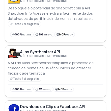
MÍDIAS SOCIAIS E NETWORKING
Desbloqueie o potencial do Snapchat com a API
SnapUser Info Acesse e extraia facilmente dados
detalhados de perfil incluindo nomes histórias e
códigos de snap Integre esta API rápida e amigável em
Teste 7 dias gratis
seus aplicativos para obter insights valiosos sobre
perfis do Snapchat melhorando suas estratégias de
100%
uptime
396ms
avg
MCP
ready
mídia social como nunca antes
Alias Synthesizer API
MÍDIAS SOCIAIS E NETWORKING
A API do Alias Synthesizer simplifica o processo de
criação de nomes de usuário únicos ao oferecer
flexibilidade temática
Teste 7 dias gratis
100%
uptime
315ms
avg
MCP
ready
Download de Clip do Facebook API
MÍDIAS SOCIAIS E NETWORKING