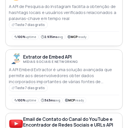
A API de Pesquisa do Instagram facilita a obtenção de
hashtags locais e usuários verificados relacionados a
palavras-chave em tempo real
Teste 7 dias gratis
100%
uptime
2.935ms
avg
MCP
ready
Extrator de Embed API
MÍDIAS SOCIAIS E NETWORKING
A API Embed Extractor é uma solução avançada que
permite aos desenvolvedores obter dados
incorporados importantes de várias fontes de
conteúdo incorporado encontradas na Internet de
Teste 7 dias gratis
forma fácil Para isso basta fornecer à API um endereço
web padrão de um post incorporado como um status
100%
uptime
343ms
avg
MCP
ready
do Twitter vídeo do YouTube ou foto do Pinterest
Email de Contato do Canal do YouTube e
Encontrador de Redes Sociais e URLs API