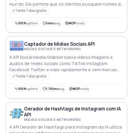
mundo. Ela permite que os clientes busquem nomes de
páginas, estatísticas de seguidores, classificações e
Teste 7 dias gratis
metadados detalhados por meio de pontos finais
limpos e parametrizados
100%
uptime
54ms
avg
MCP
ready
Captador de Mídias Sociais API
MÍDIAS SOCIAIS E NETWORKING
A API Social Media Grabber baixa vídeos imagens e
áudios de redes sociais como TikTok Instagram
Facebook Twitter e mais rapidamente e sem marcas
d'água
Teste 7 dias gratis
100%
uptime
1.765ms
avg
MCP
ready
Gerador de Hashtags de Instagram com IA
API
MÍDIAS SOCIAIS E NETWORKING
A API Gerador de Hashtags para Instagram da IA utiliza