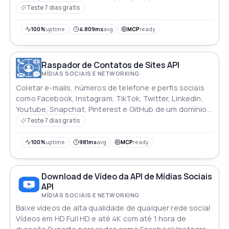
monitoramento de insights
Teste 7 dias gratis
100%
uptime
4.809ms
avg
MCP
ready
Raspador de Contatos de Sites API
MÍDIAS SOCIAIS E NETWORKING
Coletar e-mails, números de telefone e perfis sociais
como Facebook, Instagram, TikTok, Twitter, Linkedin,
Youtube, Snapchat, Pinterest e GitHub de um domínio
de site em tempo real
Teste 7 dias gratis
100%
uptime
981ms
avg
MCP
ready
Download de Vídeo da API de Mídias Sociais
API
MÍDIAS SOCIAIS E NETWORKING
Baixe vídeos de alta qualidade de qualquer rede social
Vídeos em HD Full HD e até 4K com até 1 hora de