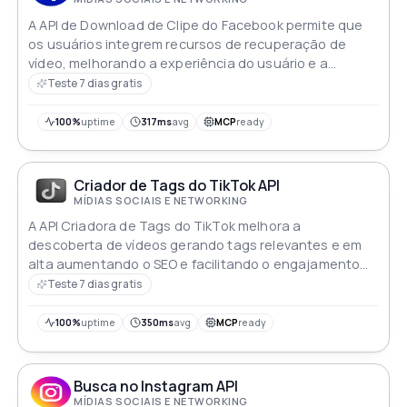
A API de Download de Clipe do Facebook permite que
os usuários integrem recursos de recuperação de
vídeo, melhorando a experiência do usuário e a
interação dentro da plataforma Facebook
Teste 7 dias gratis
100%
uptime
317ms
avg
MCP
ready
Criador de Tags do TikTok API
MÍDIAS SOCIAIS E NETWORKING
A API Criadora de Tags do TikTok melhora a
descoberta de vídeos gerando tags relevantes e em
alta aumentando o SEO e facilitando o engajamento
do público
Teste 7 dias gratis
100%
uptime
350ms
avg
MCP
ready
Busca no Instagram API
MÍDIAS SOCIAIS E NETWORKING