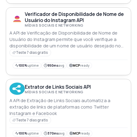
Verificador de Disponibilidade de Nome de
Usuário do Instagram API
MÍDIAS SOCIAIS E NETWORKING
A API de Verificação de Disponibilidade de Nome de
Usuário do Instagram permite que você verifique a
disponibilidade de um nome de usuário desejado no
Instagram. Verifique rapidamente se o seu nome de
Teste 7 dias gratis
usuário preferido está disponível para registro
100%
uptime
950ms
avg
MCP
ready
Extrator de Links Sociais API
MÍDIAS SOCIAIS E NETWORKING
A API de Extração de Links Sociais automatiza a
extração de links de plataformas como Twitter
Instagram e Facebook
Teste 7 dias gratis
100%
uptime
370ms
avg
MCP
ready