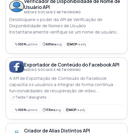
Verificador de Disponibilidade de Nome de
Usuário API
MÍDIAS SOCIAIS E NETWORKING
Desbloqueie o poder da API de Verificação de
Disponibilidade de Nomes de Usuário
Instantaneamente verifique se um nome de usuário
está disponível em plataformas populares como
Facebook Instagram e TikTok
100%
uptime
681ms
avg
MCP
ready
Exportador de Conteúdo do Facebook API
MÍDIAS SOCIAIS E NETWORKING
A API de Exportação de Conteúdo do Facebook
capacita os usuários a integrar de forma contínua
funcionalidades de recuperação de vídeo,
aprimorando a experiência geral do usuário e a
Teste 7 dias gratis
interação dentro da plataforma Facebook
100%
uptime
113ms
avg
MCP
ready
Criador de Alias Distintos API