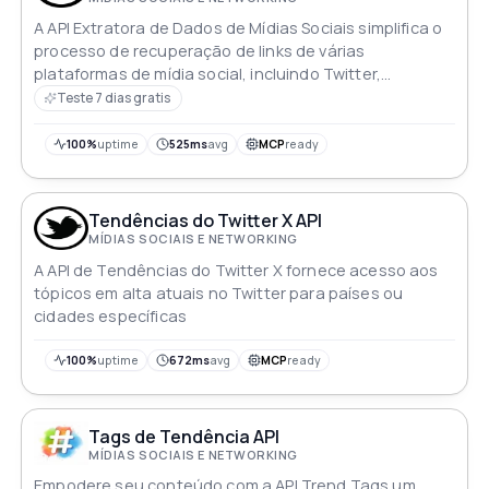
A API Extratora de Dados de Mídias Sociais simplifica o
processo de recuperação de links de várias
plataformas de mídia social, incluindo Twitter,
Instagram e Facebook
Teste 7 dias gratis
100%
uptime
525ms
avg
MCP
ready
Tendências do Twitter X API
MÍDIAS SOCIAIS E NETWORKING
A API de Tendências do Twitter X fornece acesso aos
tópicos em alta atuais no Twitter para países ou
cidades específicas
100%
uptime
672ms
avg
MCP
ready
Tags de Tendência API
MÍDIAS SOCIAIS E NETWORKING
Empodere seu conteúdo com a API Trend Tags um