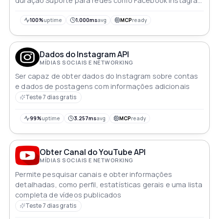
duração Suporte para redes como Facebook Instagram
SoundCloud Twitter Vimeo TikTok X/Twitter Twitch e
IMDB
100%
uptime
1.000ms
avg
MCP
ready
Dados do Instagram API
MÍDIAS SOCIAIS E NETWORKING
Ser capaz de obter dados do Instagram sobre contas
e dados de postagens com informações adicionais
Teste 7 dias gratis
99%
uptime
3.257ms
avg
MCP
ready
Obter Canal do YouTube API
MÍDIAS SOCIAIS E NETWORKING
Permite pesquisar canais e obter informações
detalhadas, como perfil, estatísticas gerais e uma lista
completa de vídeos publicados
Teste 7 dias gratis