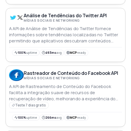
Análise de Tendências do Twitter API
MÍDIAS SOCIAIS E NETWORKING
A API de Análise de Tendências do Twitter fornece
informações sobre tendências localizadas no Twitter
permitindo que aplicativos descubram conteúdos
dinâmicos e relevantes
100%
uptime
493ms
avg
MCP
ready
Rastreador de Conteúdo do Facebook API
MÍDIAS SOCIAIS E NETWORKING
A API de Rastreamento de Conteúdo do Facebook
facilita a integração suave de recursos de
recuperação de vídeo, melhorando a experiência do
usuário e o engajamento na plataforma do Facebook
Teste 7 dias gratis
100%
uptime
266ms
avg
MCP
ready