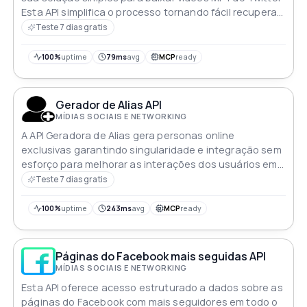
Esta API simplifica o processo tornando fácil recuperar
e salvar vídeos de tweets com facilidade e
Teste 7 dias gratis
conveniência
100%
uptime
79ms
avg
MCP
ready
Gerador de Alias API
MÍDIAS SOCIAIS E NETWORKING
A API Geradora de Alias gera personas online
exclusivas garantindo singularidade e integração sem
esforço para melhorar as interações dos usuários em
várias plataformas
Teste 7 dias gratis
100%
uptime
243ms
avg
MCP
ready
Páginas do Facebook mais seguidas API
MÍDIAS SOCIAIS E NETWORKING
Esta API oferece acesso estruturado a dados sobre as
páginas do Facebook com mais seguidores em todo o