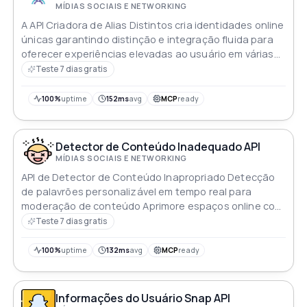
MÍDIAS SOCIAIS E NETWORKING
A API Criadora de Alias Distintos cria identidades online
únicas garantindo distinção e integração fluida para
oferecer experiências elevadas ao usuário em várias
plataformas
Teste 7 dias gratis
100%
uptime
152ms
avg
MCP
ready
Detector de Conteúdo Inadequado API
MÍDIAS SOCIAIS E NETWORKING
API de Detector de Conteúdo Inapropriado Detecção
de palavrões personalizável em tempo real para
moderação de conteúdo Aprimore espaços online com
um ambiente positivo e inclusivo
Teste 7 dias gratis
100%
uptime
132ms
avg
MCP
ready
Informações do Usuário Snap API