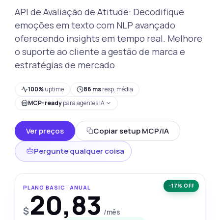
API de Avaliação de Atitude: Decodifique
emoções em texto com NLP avançado
oferecendo insights em tempo real. Melhore
o suporte ao cliente a gestão de marca e
estratégias de mercado
100%
uptime
86 ms
resp. média
MCP-ready
para agentes IA
Ver preços
Copiar setup MCP/IA
Pergunte qualquer coisa
−17% OFF
PLANO BASIC · ANUAL
20,83
$
/mês