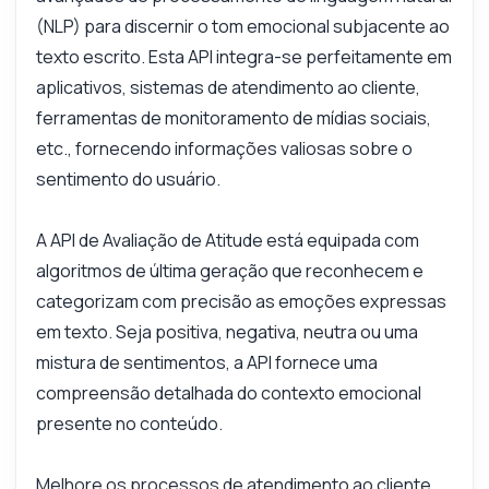
(NLP) para discernir o tom emocional subjacente ao
texto escrito. Esta API integra-se perfeitamente em
aplicativos, sistemas de atendimento ao cliente,
Pergunte qualquer coisa
ferramentas de monitoramento de mídias sociais,
Respostas sobre Avaliação de Atitudes API
etc., fornecendo informações valiosas sobre o
sentimento do usuário.
Olá! Pergunte qualquer coisa sobre
Avaliação de Atitudes API — endpoints,
A API de Avaliação de Atitude está equipada com
preços, dicas de integração, o que precisar.
algoritmos de última geração que reconhecem e
Como analiso texto para emoções?
categorizam com precisão as emoções expressas
Quais parâmetros são necessários para
em texto. Seja positiva, negativa, neutra ou uma
análise?
mistura de sentimentos, a API fornece uma
Posso integrar isso ao meu sistema de chat?
compreensão detalhada do contexto emocional
Qual é o formato de resposta da API?
presente no conteúdo.
Quão precisa é a detecção de emoções?
O que esta API pode fazer?
Melhore os processos de atendimento ao cliente