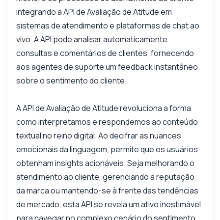
Mostre-me um exemplo de código
integrando a API de Avaliação de Atitude em
Quanto custa?
sistemas de atendimento e plataformas de chat ao
vivo. A API pode analisar automaticamente
consultas e comentários de clientes, fornecendo
aos agentes de suporte um feedback instantâneo
sobre o sentimento do cliente.
Respondido por Zyla AI
·
Prefiro perguntar ao Suporte
A API de Avaliação de Atitude revoluciona a forma
como interpretamos e respondemos ao conteúdo
textual no reino digital. Ao decifrar as nuances
emocionais da linguagem, permite que os usuários
obtenham insights acionáveis. Seja melhorando o
atendimento ao cliente, gerenciando a reputação
da marca ou mantendo-se à frente das tendências
de mercado, esta API se revela um ativo inestimável
para navegar no complexo cenário do sentimento