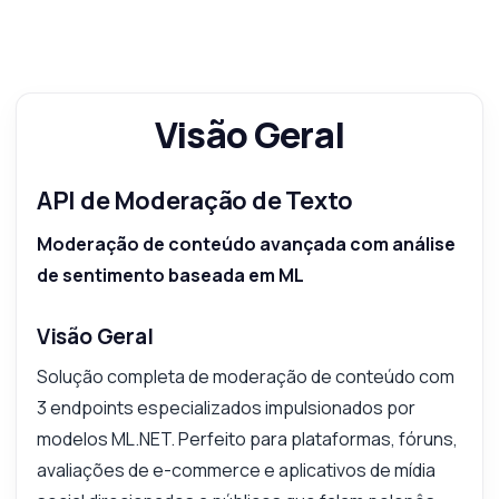
Qual é o formato de resposta para
moderação?
Qual a rapidez das respostas da API?
O que esta API pode fazer?
Visão Geral
Mostre-me um exemplo de código
Quanto custa?
API de Moderação de Texto
Moderação de conteúdo avançada com análise
de sentimento baseada em ML
Respondido por Zyla AI
·
Prefiro perguntar ao Suporte
Visão Geral
Solução completa de moderação de conteúdo com
3 endpoints especializados impulsionados por
modelos ML.NET. Perfeito para plataformas, fóruns,
avaliações de e-commerce e aplicativos de mídia