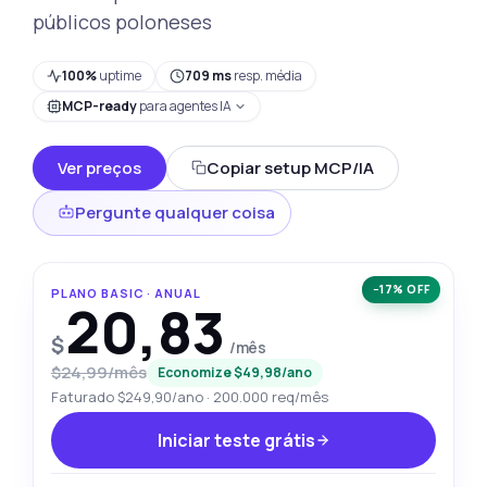
públicos poloneses
100%
uptime
709 ms
resp. média
MCP-ready
para agentes IA
Ver preços
Copiar setup MCP/IA
Pergunte qualquer coisa
−17% OFF
PLANO BASIC · ANUAL
20,83
$
/mês
$24,99/mês
Economize $49,98/ano
Faturado $249,90/ano · 200.000 req/mês
Iniciar teste grátis