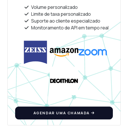
Volume personalizado
Limite de taxa personalizado
Suporte ao cliente especializado
Monitoramento de API em tempo real
Pergunte qualquer coisa
Respostas sobre Moderação de Texto e Reconhecimento de Discurso de Ódio API
Olá! Pergunte qualquer coisa sobre
Moderação de Texto e Reconhecimento de
Discurso de Ódio API — endpoints, preços,
dicas de integração, o que precisar.
Como envio uma mensagem para
moderação?
Quais parâmetros são necessários para
análise de sentimentos?
AGENDAR UMA CHAMADA
Como é detectado o discurso de ódio no
texto?