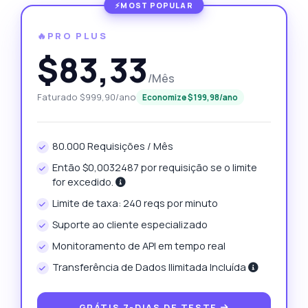
🔥PRO PLUS
$83,33
/Mês
Faturado $999,90/ano
Economize $199,98/ano
80.000 Requisições / Mês
Então $0,0032487 por requisição se o limite
for excedido.
Limite de taxa: 240 reqs por minuto
Suporte ao cliente especializado
Monitoramento de API em tempo real
Transferência de Dados Ilimitada Incluída
GRÁTIS 7-DIAS DE TESTE