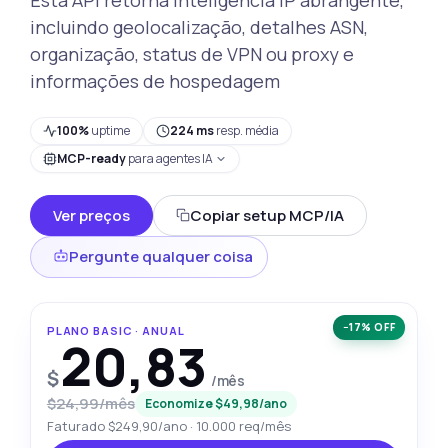
incluindo geolocalização, detalhes ASN,
organização, status de VPN ou proxy e
informações de hospedagem
100%
uptime
224 ms
resp. média
MCP-ready
para agentes IA
Ver preços
Copiar setup MCP/IA
Pergunte qualquer coisa
−17% OFF
PLANO BASIC · ANUAL
20,83
$
/mês
$24,99/mês
Economize $49,98/ano
Faturado $249,90/ano · 10.000 req/mês