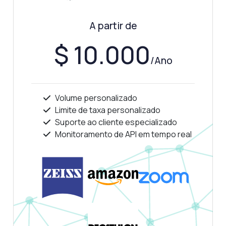
Verificação de VPN IP API — endpoints,
preços, dicas de integração, o que precisar.
A partir de
Como verifico se um IP é um VPN?
$ 10.000
Quais parâmetros preciso para a verificação?
/Ano
Como é estruturada a resposta?
Posso obter detalhes de ASN para um IP?
O que fazer se a resposta estiver vazia?
Volume personalizado
Limite de taxa personalizado
O que esta API pode fazer?
Suporte ao cliente especializado
Mostre-me um exemplo de código
Monitoramento de API em tempo real
Quanto custa?
Respondido por Zyla AI
·
Prefiro perguntar ao Suporte