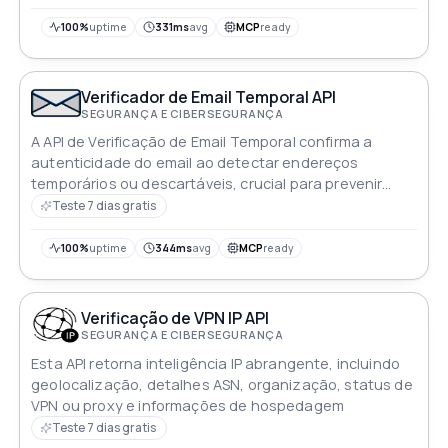
100%
uptime
331ms
avg
MCP
ready
Verificador de Email Temporal API
SEGURANÇA E CIBERSEGURANÇA
A API de Verificação de Email Temporal confirma a
autenticidade do email ao detectar endereços
temporários ou descartáveis, crucial para prevenir
spam e fraude
Teste 7 dias gratis
100%
uptime
344ms
avg
MCP
ready
Verificação de VPN IP API
SEGURANÇA E CIBERSEGURANÇA
Esta API retorna inteligência IP abrangente, incluindo
geolocalização, detalhes ASN, organização, status de
VPN ou proxy e informações de hospedagem
Teste 7 dias gratis