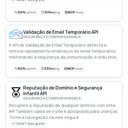
100%
uptime
359ms
avg
MCP
ready
Validação de Email Temporário API
SEGURANÇA E CIBERSEGURANÇA
A API de Validação de Email Temporário detecta e
remove rapidamente endereços de email temporários
melhorando a segurança da comunicação e reduzindo
riscos potenciais
100%
uptime
331ms
avg
MCP
ready
Reputação de Domínio e Segurança
Infantil API
SEGURANÇA E CIBERSEGURANÇA
Recupere a reputação de qualquer domínio com esta
API Também saiba se o site é apropriado para crianças
Torne a navegação na web segura
Teste 7 dias gratis