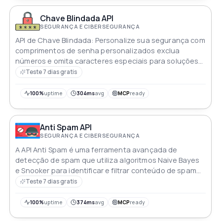
Chave Blindada API
SEGURANÇA E CIBERSEGURANÇA
API de Chave Blindada: Personalize sua segurança com
comprimentos de senha personalizados exclua
números e omita caracteres especiais para soluções
de senha robustas e personalizadas
Teste 7 dias gratis
100%
uptime
304ms
avg
MCP
ready
Anti Spam API
SEGURANÇA E CIBERSEGURANÇA
A API Anti Spam é uma ferramenta avançada de
detecção de spam que utiliza algoritmos Naive Bayes
e Snooker para identificar e filtrar conteúdo de spam
em tempo real em várias plataformas
Teste 7 dias gratis
100%
uptime
374ms
avg
MCP
ready