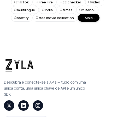
TikTok
Free Fire
cc checker
vídeo
multilingüe
India
filmes
futebol
spotify
free movie collection
Mais...
Descubra e conecte-se a APIs — tudo com uma
única conta, uma única chave de API e um único
SDK.