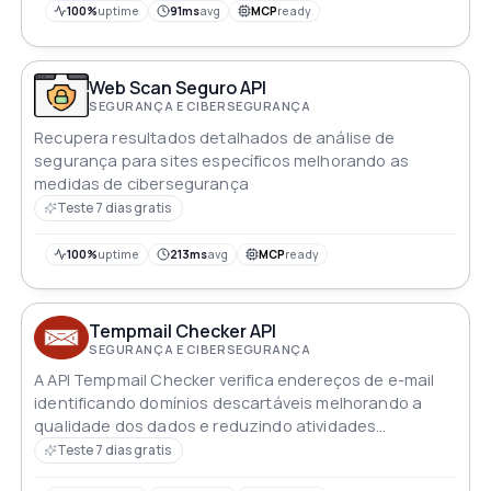
100%
uptime
91ms
avg
MCP
ready
Web Scan Seguro API
SEGURANÇA E CIBERSEGURANÇA
Recupera resultados detalhados de análise de
segurança para sites específicos melhorando as
medidas de cibersegurança
Teste 7 dias gratis
100%
uptime
213ms
avg
MCP
ready
Tempmail Checker API
SEGURANÇA E CIBERSEGURANÇA
A API Tempmail Checker verifica endereços de e-mail
identificando domínios descartáveis melhorando a
qualidade dos dados e reduzindo atividades
fraudulentas
Teste 7 dias gratis