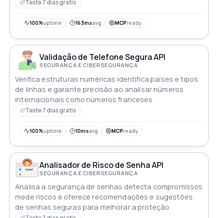
a qualidade dos dados e a segurança
Teste 7 dias gratis
100%
uptime
163ms
avg
MCP
ready
Validação de Telefone Segura API
SEGURANÇA E CIBERSEGURANÇA
Verifica estruturas numéricas identifica países e tipos
de linhas e garante precisão ao analisar números
internacionais como números franceses
Teste 7 dias gratis
100%
uptime
10ms
avg
MCP
ready
Analisador de Risco de Senha API
SEGURANÇA E CIBERSEGURANÇA
Analisa a segurança de senhas detecta compromissos
mede riscos e oferece recomendações e sugestões
de senhas seguras para melhorar a proteção
Teste 7 dias gratis