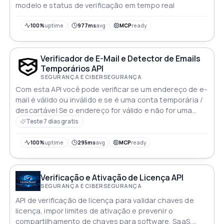
modelo e status de verificação em tempo real
100%
uptime
977ms
avg
MCP
ready
Verificador de E-Mail e Detector de Emails
Temporários API
SEGURANÇA E CIBERSEGURANÇA
Com esta API você pode verificar se um endereço de e-
mail é válido ou inválido e se é uma conta temporária /
descartável Se o endereço for válido e não for uma
conta de e-mail temporária então o parâmetro "block"
Teste 7 dias gratis
será falso Caso contrário, será verdadeiro
100%
uptime
295ms
avg
MCP
ready
Verificação e Ativação de Licença API
SEGURANÇA E CIBERSEGURANÇA
API de verificação de licença para validar chaves de
licença, impor limites de ativação e prevenir o
compartilhamento de chaves para software, SaaS,