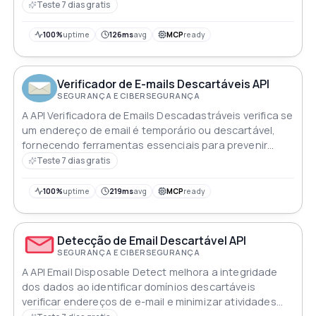
medidas de segurança geral
Teste 7 dias gratis
100%
uptime
126ms
avg
MCP
ready
Verificador de E-mails Descartáveis API
SEGURANÇA E CIBERSEGURANÇA
A API Verificadora de Emails Descadastráveis verifica se
um endereço de email é temporário ou descartável,
fornecendo ferramentas essenciais para prevenir
fraudes e manter a integridade da lista
Teste 7 dias gratis
100%
uptime
219ms
avg
MCP
ready
Detecção de Email Descartável API
SEGURANÇA E CIBERSEGURANÇA
A API Email Disposable Detect melhora a integridade
dos dados ao identificar domínios descartáveis
verificar endereços de e-mail e minimizar atividades