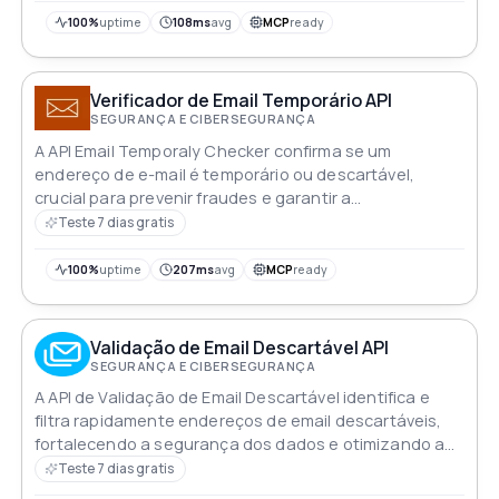
100%
uptime
108ms
avg
MCP
ready
Verificador de Email Temporário API
SEGURANÇA E CIBERSEGURANÇA
A API Email Temporaly Checker confirma se um
endereço de e-mail é temporário ou descartável,
crucial para prevenir fraudes e garantir a
confiabilidade da lista
Teste 7 dias gratis
100%
uptime
207ms
avg
MCP
ready
Validação de Email Descartável API
SEGURANÇA E CIBERSEGURANÇA
A API de Validação de Email Descartável identifica e
filtra rapidamente endereços de email descartáveis,
fortalecendo a segurança dos dados e otimizando a
eficiência da comunicação por email
Teste 7 dias gratis