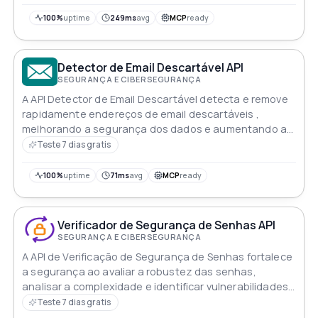
para os usuários
100%
uptime
249ms
avg
MCP
ready
Detector de Email Descartável API
SEGURANÇA E CIBERSEGURANÇA
A API Detector de Email Descartável detecta e remove
rapidamente endereços de email descartáveis ,
melhorando a segurança dos dados e aumentando a
eficiência das comunicações por email
Teste 7 dias gratis
100%
uptime
71ms
avg
MCP
ready
Verificador de Segurança de Senhas API
SEGURANÇA E CIBERSEGURANÇA
A API de Verificação de Segurança de Senhas fortalece
a segurança ao avaliar a robustez das senhas,
analisar a complexidade e identificar vulnerabilidades
potenciais para proteger contra violações
Teste 7 dias gratis