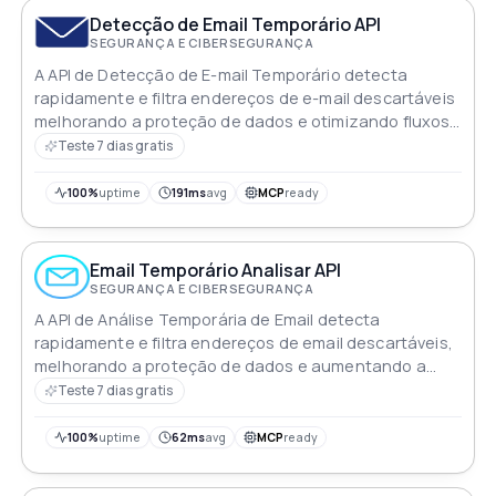
Detecção de Email Temporário API
SEGURANÇA E CIBERSEGURANÇA
A API de Detecção de E-mail Temporário detecta
rapidamente e filtra endereços de e-mail descartáveis
melhorando a proteção de dados e otimizando fluxos
de trabalho de e-mail para maior eficiência
Teste 7 dias gratis
100%
uptime
191ms
avg
MCP
ready
Email Temporário Analisar API
SEGURANÇA E CIBERSEGURANÇA
A API de Análise Temporária de Email detecta
rapidamente e filtra endereços de email descartáveis,
melhorando a proteção de dados e aumentando a
eficiência das comunicações por email
Teste 7 dias gratis
100%
uptime
62ms
avg
MCP
ready