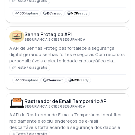
fraudulentas
Teste 7 dias gratis
100%
uptime
157ms
avg
MCP
ready
Senha Protegida API
SEGURANÇA E CIBERSEGURANÇA
A API de Senhas Protegidas fortalece a segurança
digital gerando senhas fortes e seguras Com recursos
personalizáveis e aleatoriedade criptográfica ela
oferece proteção aprimorada contra ameaças
Teste 7 dias gratis
cibernéticas
100%
uptime
264ms
avg
MCP
ready
Rastreador de Email Temporário API
SEGURANÇA E CIBERSEGURANÇA
A API de Rastreador de E-mails Temporários identifica
rapidamente e exclui endereços de e-mail
descartáveis fortalecendo a segurança dos dados e
otimizando as comunicações por e-mail para uma
Teste 7 dias gratis