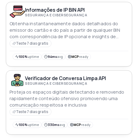
Informações de IP BIN API
SEGURANÇA E CIBERSEGURANÇA
Obtenha instantaneamente dados detalhados do
emissor do cartão e do país a partir de qualquer BIN
com correspondência de IP opcional e insights de
prevenção de fraude
Teste 7 dias gratis
100%
uptime
94ms
avg
MCP
ready
Verificador de Conversa Limpa API
SEGURANÇA E CIBERSEGURANÇA
Proteja os espaços digitais detectando e removendo
rapidamente conteúdo ofensivo promovendo uma
comunicação respeitosa e inclusiva
Teste 7 dias gratis
100%
uptime
330ms
avg
MCP
ready