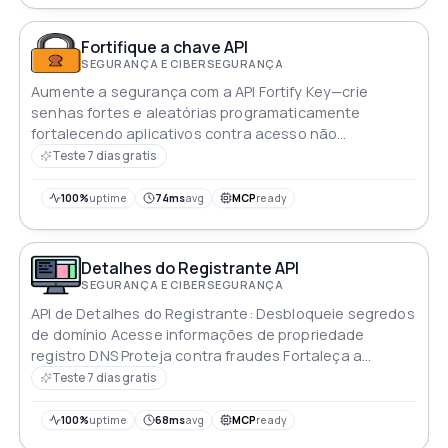
Fortifique a chave API
SEGURANÇA E CIBERSEGURANÇA
Aumente a segurança com a API Fortify Key—crie
senhas fortes e aleatórias programaticamente
fortalecendo aplicativos contra acesso não
autorizado
Teste 7 dias gratis
100%
uptime
74ms
avg
MCP
ready
Detalhes do Registrante API
SEGURANÇA E CIBERSEGURANÇA
API de Detalhes do Registrante: Desbloqueie segredos
de domínio Acesse informações de propriedade
registro DNS Proteja contra fraudes Fortaleça a
cibersegurança Essencial para a visão da web
Teste 7 dias gratis
100%
uptime
68ms
avg
MCP
ready