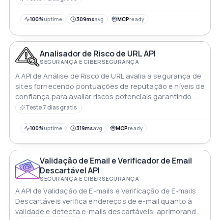
eficiência ideal
100%
uptime
309ms
avg
MCP
ready
Analisador de Risco de URL API
SEGURANÇA E CIBERSEGURANÇA
A API de Análise de Risco de URL avalia a segurança de
sites fornecendo pontuações de reputação e níveis de
confiança para avaliar riscos potenciais garantindo
experiências de navegação seguras para os usuários
Teste 7 dias gratis
100%
uptime
319ms
avg
MCP
ready
Validação de Email e Verificador de Email
Descartável API
SEGURANÇA E CIBERSEGURANÇA
A API de Validação de E-mails e Verificação de E-mails
Descartáveis verifica endereços de e-mail quanto à
validade e detecta e-mails descartáveis, aprimorando