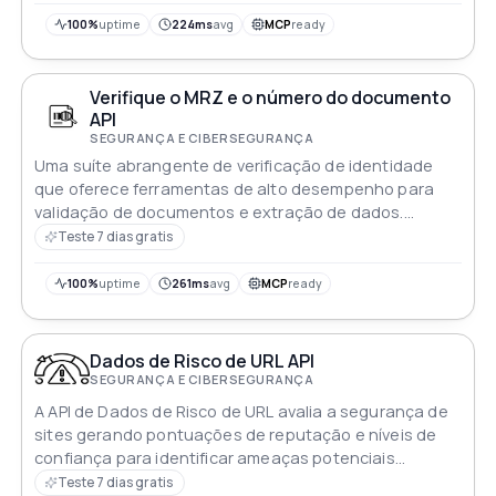
100%
uptime
224ms
avg
MCP
ready
Verifique o MRZ e o número do documento
API
SEGURANÇA E CIBERSEGURANÇA
Uma suíte abrangente de verificação de identidade
que oferece ferramentas de alto desempenho para
validação de documentos e extração de dados.
Analisador MRZ: Totalmente compatível com os
Teste 7 dias gratis
padrões da OACI (TD1 TD2 TD3 MRVA MRVB) para
extrair informações de identidade tipos de
100%
uptime
261ms
avg
MCP
ready
documentos e todos os dados das Zonas Legíveis por
Máquina. Validação do Número do Documento:
Verificação de soma de verificação e formato para
Dados de Risco de URL API
cartões de identidade poloneses passaportes
SEGURANÇA E CIBERSEGURANÇA
carteiras de motorista e mais (suporte a 9 caracteres
A API de Dados de Risco de URL avalia a segurança de
alfanuméricos). Validadores de Identidade Polonesa:
sites gerando pontuações de reputação e níveis de
Pontos de extremidade dedicados para
confiança para identificar ameaças potenciais
identificadores locais: PESEL: validação do número de
ajudando a garantir uma experiência de navegação
Teste 7 dias gratis
identificação nacional. NIP: Número de Identificação