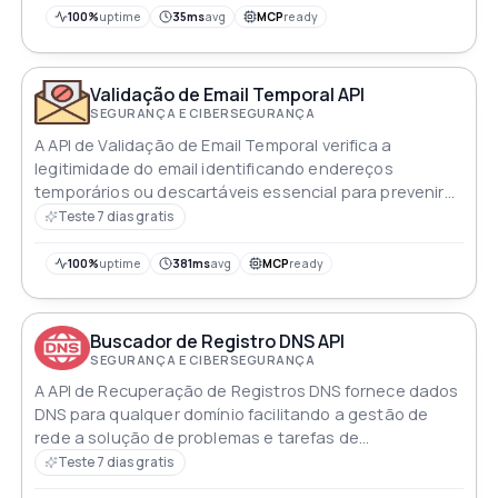
100%
uptime
35ms
avg
MCP
ready
Validação de Email Temporal API
SEGURANÇA E CIBERSEGURANÇA
A API de Validação de Email Temporal verifica a
legitimidade do email identificando endereços
temporários ou descartáveis essencial para prevenir
spam e fraude
Teste 7 dias gratis
100%
uptime
381ms
avg
MCP
ready
Buscador de Registro DNS API
SEGURANÇA E CIBERSEGURANÇA
A API de Recuperação de Registros DNS fornece dados
DNS para qualquer domínio facilitando a gestão de
rede a solução de problemas e tarefas de
cibersegurança
Teste 7 dias gratis