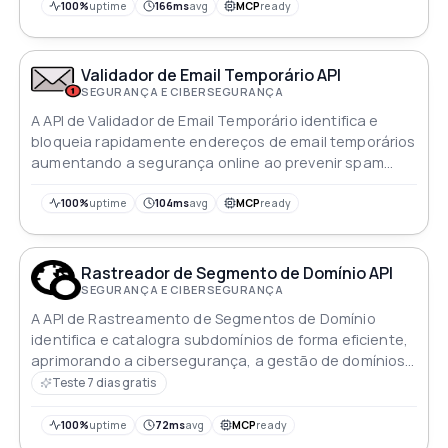
100%
uptime
166ms
avg
MCP
ready
Validador de Email Temporário API
SEGURANÇA E CIBERSEGURANÇA
A API de Validador de Email Temporário identifica e
bloqueia rapidamente endereços de email temporários
aumentando a segurança online ao prevenir spam
fraude e abuso
100%
uptime
104ms
avg
MCP
ready
Rastreador de Segmento de Domínio API
SEGURANÇA E CIBERSEGURANÇA
A API de Rastreamento de Segmentos de Domínio
identifica e catalogra subdomínios de forma eficiente,
aprimorando a cibersegurança, a gestão de domínios
e as estratégias de marketing digital por meio da
Teste 7 dias gratis
descoberta automatizada e precisa de subdomínios
100%
uptime
72ms
avg
MCP
ready