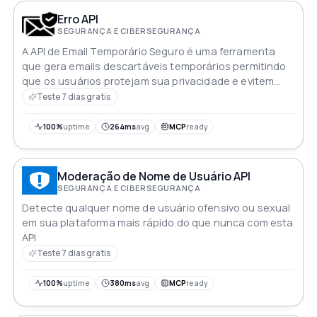
Erro API
SEGURANÇA E CIBERSEGURANÇA
A API de Email Temporário Seguro é uma ferramenta
que gera emails descartáveis temporários permitindo
que os usuários protejam sua privacidade e evitem
spam ao se inscreverem em serviços online
Teste 7 dias gratis
100%
uptime
264ms
avg
MCP
ready
Moderação de Nome de Usuário API
SEGURANÇA E CIBERSEGURANÇA
Detecte qualquer nome de usuário ofensivo ou sexual
em sua plataforma mais rápido do que nunca com esta
API
Teste 7 dias gratis
100%
uptime
380ms
avg
MCP
ready