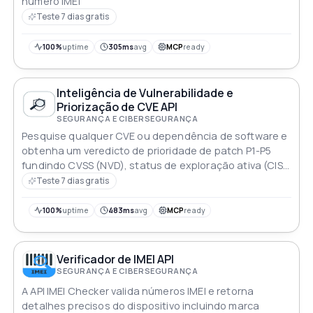
número IMEI
Teste 7 dias gratis
100%
uptime
305ms
avg
MCP
ready
Inteligência de Vulnerabilidade e
Priorização de CVE API
SEGURANÇA E CIBERSEGURANÇA
Pesquise qualquer CVE ou dependência de software e
obtenha um veredicto de prioridade de patch P1-P5
fundindo CVSS (NVD), status de exploração ativa (CISA
KEV) e probabilidade de exploração (FIRST EPSS). Inclui
Teste 7 dias gratis
varredura de dependências OSV em PyPI, npm, Go,
Maven e mais. Priorização informativa apenas
100%
uptime
483ms
avg
MCP
ready
Verificador de IMEI API
SEGURANÇA E CIBERSEGURANÇA
A API IMEI Checker valida números IMEI e retorna
detalhes precisos do dispositivo incluindo marca