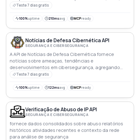
plugins e aplicativos de desktop
Teste 7 dias gratis
100%
uptime
210ms
avg
MCP
ready
Notícias de Defesa Cibernética API
SEGURANÇA E CIBERSEGURANÇA
A API de Notícias de Defesa Cibernética fornece
notícias sobre ameaças, tendências e
desenvolvimentos em cibersegurança, agregando
conteúdo de várias fontes
Teste 7 dias gratis
100%
uptime
122ms
avg
MCP
ready
Verificação de Abuso de IP API
SEGURANÇA E CIBERSEGURANÇA
fornece dados consolidados sobre abuso relatórios
históricos atividades recentes e contexto da rede
para análise de segurança