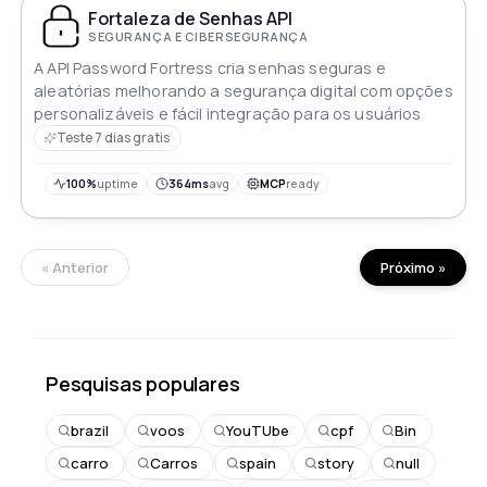
Fortaleza de Senhas API
SEGURANÇA E CIBERSEGURANÇA
A API Password Fortress cria senhas seguras e
aleatórias melhorando a segurança digital com opções
personalizáveis e fácil integração para os usuários
Teste 7 dias gratis
100%
uptime
364ms
avg
MCP
ready
« Anterior
Próximo »
Pesquisas populares
brazil
voos
YouTUbe
cpf
Bin
carro
Carros
spain
story
null