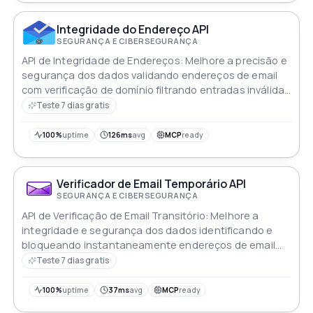
Integridade do Endereço API
SEGURANÇA E CIBERSEGURANÇA
API de Integridade de Endereços: Melhore a precisão e
segurança dos dados validando endereços de email
com verificação de domínio filtrando entradas inválidas
de forma integrada
Teste 7 dias gratis
100%
uptime
126ms
avg
MCP
ready
Verificador de Email Temporário API
SEGURANÇA E CIBERSEGURANÇA
API de Verificação de Email Transitório: Melhore a
integridade e segurança dos dados identificando e
bloqueando instantaneamente endereços de email
descartáveis/temporários em tempo real
Teste 7 dias gratis
100%
uptime
37ms
avg
MCP
ready