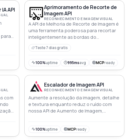
Aprimoramento de Recorte de
 IA API
Imagem API
SUAL
RECONHECIMENTO E IMAGEM VISUAL
m
A API de Melhoria de Recorte de Imagem é
uma ferramenta poderosa para recortar
 para
inteligentemente as bordas do
documento principal em uma foto
Teste 7 dias gratis
enquanto melhora a imagem para
destacar o texto A API utiliza algoritmos
avançados para detectar com precisão
100%
uptime
995ms
avg
MCP
ready
as bordas do documento e remover
qualquer fundo desnecessário
resultando em uma imagem mais limpa e
Escalador de Imagem API
com aparência mais profissional
SUAL
RECONHECIMENTO E IMAGEM VISUAL
ns com
Aumente a resolução da imagem, detalhe
endo
e textura enquanto reduz o ruído com
ização
nossa API de Aumento de Imagem,
is
suportando ampliação de resolução de 2
a 4 vezes com múltiplos modos de saída
100%
uptime
MCP
ready