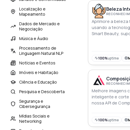
esforço as imagen
resultados cativa
Beleza Int
Localização e
Mapeamento
RECONHECIME
Aprimore a beleza 
Dados de Mercado e
usando a tecnolog
Negociação
Smart Beauty, supo
Música e Áudio
por imagem
Processamento de
Linguagem Natural NLP
100%
uptime
Notícias e Eventos
Imóveis e Habitação
Composição
Ciência e Educação
RECONHECIME
Melhore imagens c
Pesquisa e Descoberta
inteligente e cort
Segurança e
nossa API de Comp
Cibersegurança
Mídias Sociais e
100%
uptime
Networking