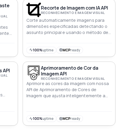
aste
Recorte de Imagem com IA API
RECONHECIMENTO E IMAGEM VISUAL
SUAL
Corte automaticamente imagens para
dimensões especificadas detectando o
ntes
assunto principal e usando o método de
mente
corte ideal com nossa API de Corte de
e
Imagens AI
100%
uptime
MCP
ready
Aprimoramento de Cor da
s API
Imagem API
SUAL
RECONHECIMENTO E IMAGEM VISUAL
Aprimore as cores da imagem com nossa
API de Aprimoramento de Cores de
os
Imagem que ajusta inteligentemente a
saturação brilho contraste e mais
100%
uptime
MCP
ready