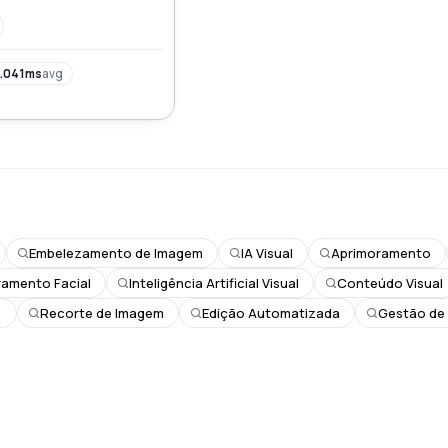
.041ms
avg
Embelezamento de Imagem
IA Visual
Aprimoramento
ramento Facial
Inteligência Artificial Visual
Conteúdo Visual
s
Recorte de Imagem
Edição Automatizada
Gestão de 