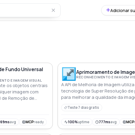
Adicionar su
e Fundo Universal
Aprimoramento de Image
RECONHECIMENTO E IMAGEM VI
NTO E IMAGEM VISUAL
A API de Melhoria de Imagem utiliza
te os objetos centrais
tecnologia de Super Resolução de
alquer imagem com
para melhorar a qualidade da ima
al de Remoção de
aumentar a resolução em até 4X 
 imagens de primeiro
Teste 7 dias gratis
esta API os desenvolvedores pod
 de alta qualidade
melhorar sem esforço a clareza vis
os detalhes das imagens proporc
469ms
avg
MCP
ready
100%
uptime
777ms
avg
MCP
uma experiência de visualização s