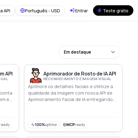
a API
Português - USD
Entrar
Teste grátis
Em destaque
m API
Aprimorador de Rosto de IA API
SUAL
RECONHECIMENTO E IMAGEM VISUAL
Aprimore os detalhes faciais e otimize a
 ponta
qualidade da imagem com nossa API de
gem e
Aprimoramento Facial de IA entregando
Com
imagens faciais superiores e refinadas
em
ual e
ionando
ready
100%
uptime
MCP
ready
uperior