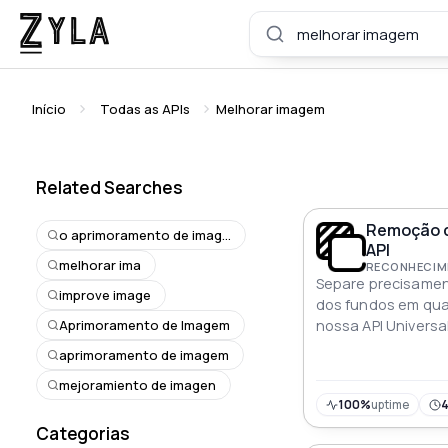
Início
Todas as APIs
Melhorar imagem
Related Searches
Remoção d
o aprimoramento de imagem
API
melhorar ima
RECONHECIME
Separe precisamen
improve image
dos fundos em qu
Aprimoramento de Imagem
nossa API Univers
Fundo, oferecendo
aprimoramento de imagem
plano segmentadas
mejoramiento de imagen
100%
uptime
Categorias