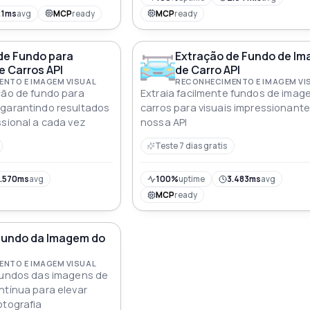
21ms
avg
MCP
ready
MCP
ready
e Fundo para
Extração de Fundo de I
 Carros API
de Carro API
NTO E IMAGEM VISUAL
RECONHECIMENTO E IMAGEM VI
ção de fundo para
Extraia facilmente fundos de imag
 garantindo resultados
carros para visuais impressionant
ssional a cada vez
nossa API
Teste 7 dias gratis
.570ms
avg
100%
uptime
3.483ms
avg
MCP
ready
Fundo da Imagem do
NTO E IMAGEM VISUAL
 fundos das imagens de
ntínua para elevar
otografia