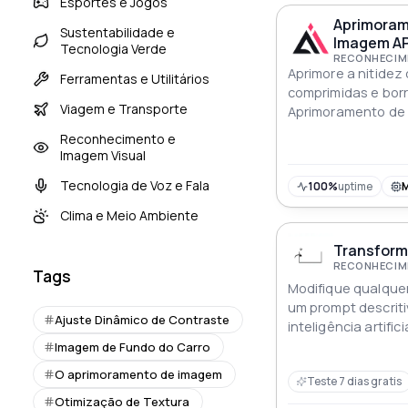
Esportes e Jogos
Aprimoram
Sustentabilidade e
Imagem AP
Tecnologia Verde
RECONHECIME
Aprimore a nitidez
Ferramentas e Utilitários
comprimidas e bor
Viagem e Transporte
Aprimoramento de 
oferecendo desruíd
Reconhecimento e
otimização de text
Imagem Visual
claros e naturais
Tecnologia de Voz e Fala
100%
uptime
Clima e Meio Ambiente
Transform
RECONHECIME
Tags
Modifique qualquer
um prompt descriti
Ajuste Dinâmico de Contraste
inteligência artific
com criatividade e
Imagem de Fundo do Carro
O aprimoramento de imagem
Teste 7 dias gratis
Otimização de Textura