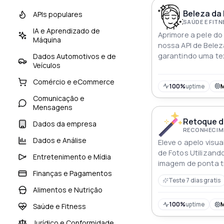
Beleza da 
APIs populares
SAÚDE E FIT
IA e Aprendizado de
Aprimore a pele do
Máquina
nossa API de Belez
garantindo uma te
Dados Automotivos e de
Veículos
enquanto melhora 
Comércio e eCommerce
100%
uptime
Comunicação e
Mensagens
Retoque d
Dados da empresa
RECONHECIME
Dados e Análise
Eleve o apelo visu
de Fotos Utilizan
Entretenimento e Mídia
imagem de ponta 
Finanças e Pagamentos
rosto de entrada e
Teste 7 dias gratis
aprimorados Desde
Alimentos e Nutrição
até ajustes de cara
atende a aplicativ
100%
uptime
Saúde e Fitness
plataformas inter
Jurídico e Conformidade