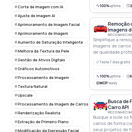
100%
uptime
Corte de Imagem com IA
Ajuste de Imagem AI
Remoção d
Aprimoramento de Imagem Facial
Imagens de
Aprimoramento de Imagem
RECONHECIME
Simplifique a remo
Aumento de Saturação Inteligente
imagens de carros
Melhora da Textura da Pele
de qualidade profi
Gestão de Ativos Digitais
Teste 7 dias gratis
Gráficos Automotivos
100%
uptime
6
Processamento de Imagem
MCP
ready
Textura Natural
Upscale
Busca de 
Processamento de Imagem de Carros
Carro API
RECONHECIME
Renderização Realista
Busque e isole os
Extração de Primeiro Plano
carros de forma co
seus projetos de f
Modificação da Expressão Facial