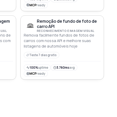
MCP
ready
magem
Remoção de fundo de foto de
carro API
SUAL
RECONHECIMENTO E IMAGEM VISUAL
ens de
Remova facilmente fundos de fotos de
es com
carros com nossa API e melhore suas
listagens de automóveis hoje
Teste 7 dias gratis
100%
uptime
3.760ms
avg
MCP
ready