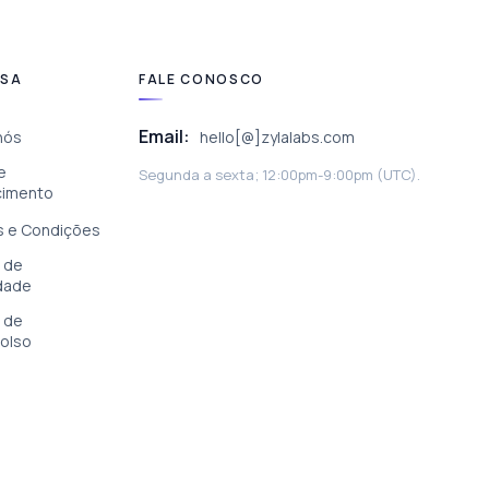
ESA
FALE CONOSCO
Email:
nós
hello[@]zylalabs.com
e
Segunda a sexta; 12:00pm-9:00pm (UTC).
cimento
 e Condições
a de
idade
a de
olso