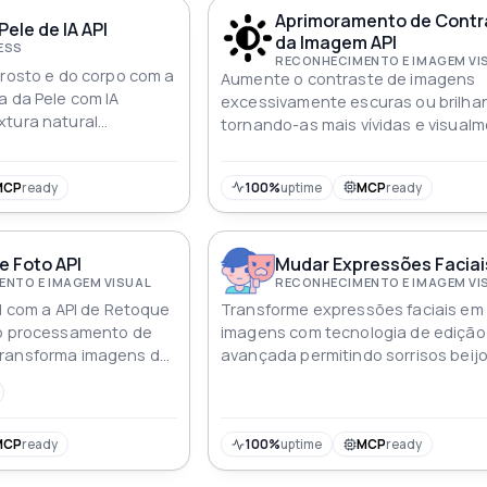
para os usuários
Aprimoramento de Contr
Pele de IA API
da Imagem API
NESS
RECONHECIMENTO E IMAGEM VI
 rosto e do corpo com a
Aumente o contraste de imagens
a da Pele com IA
excessivamente escuras ou brilha
xtura natural
tornando-as mais vívidas e visual
a aparência geral
atraentes com a API de Aumento d
Contraste de Imagem
MCP
ready
100%
uptime
MCP
ready
e Foto API
Mudar Expressões Faciai
NTO E IMAGEM VISUAL
RECONHECIMENTO E IMAGEM VI
al com a API de Retoque
Transforme expressões faciais em
do processamento de
imagens com tecnologia de edição
transforma imagens de
avançada permitindo sorrisos beij
m retratos
caretas e mais com nossa API
 o refinamento da pele
cterísticas faciais
os de beleza câmeras e
MCP
ready
100%
uptime
MCP
ready
ativas melhorando sem