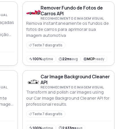
Remover Fundo de Fotos de
Carros API
SUAL
RECONHECIMENTO E IMAGEM VISUAL
baçadas
Remova instantaneamente os fundos de
fotos de carros para aprimorar sua
oção
imagem automotiva
Teste 7 dias gratis
100%
uptime
22ms
avg
MCP
ready
Car Image Background Cleaner
API
SUAL
RECONHECIMENTO E IMAGEM VISUAL
Transform and polish car images using
nte
our Car Image Background Cleaner API for
 Imagem
professional results.
Teste 7 dias gratis
100%
uptime
2.633ms
avg