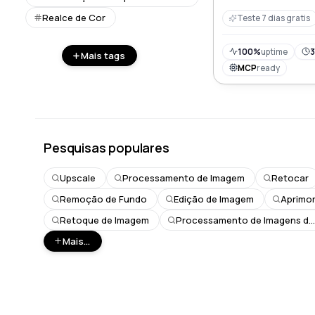
Realce de Cor
Teste 7 dias gratis
100%
uptime
3
Mais tags
MCP
ready
Pesquisas populares
Upscale
Processamento de Imagem
Retocar
Remoção de Fundo
Edição de Imagem
Aprimo
Retoque de Imagem
Processamento de Imagens de Carro
Mais...