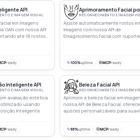
s dos usuários para
ntes
eligente API
Aprimoramento Facial por
NTO E IMAGEM VISUAL
RECONHECIMENTO E IMAGEM VI
facial em imagens
Ajuste automaticamente rostos e
ia GAN com nossa API
imagens com nossa API de
rtando até 18 rostos
Emagrecimento Facial com suporte
ajustes de até 3 rostos por foto
MCP
ready
100%
uptime
MCP
ready
 Inteligente API
Beleza Facial API
NTO E IMAGEM VISUAL
RECONHECIMENTO E IMAGEM VI
om avaliação estética
Aprimore a beleza facial em image
e otimizado usando
nossa API de Beleza Facial, oferec
osição Inteligente
ajustes personalizáveis para suav
da pele, clareamento, nitidez e ma
MCP
ready
98%
uptime
MCP
ready