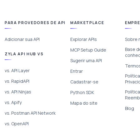
PARA PROVEDORES DE API
MARKETPLACE
EMPR
Adicionar sua API
Explorar APIs
Sobre 
Base d
MCP Setup Guide
ZYLA API HUB VS
conhe
Sugerir uma API
Termos
vs. API Layer
Entrar
Polític
vs. RapidAPI
Cadastrar-se
Privac
vs. API Ninjas
Polític
Python SDK
Reemb
vs. Apify
Mapa do site
Blog
vs. Postman API Network
vs. OpenAPI