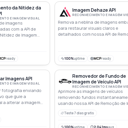
ento da Nitidez da
Imagem Dehaze API
I
RECONHECIMENTO E IMAGEM VI
NTO E IMAGEM VISUAL
Remova a neblina de imagens em
 de imagens
para restaurar visuais claros e
radas com a API de
detalhados com nossa API de Rem
Nitidez de Imagem
de Neblina
o inteligente e
ura para visuais mais
MCP
ready
100%
uptime
MCP
ready
Removedor de Fundo de
ar Imagens API
Imagem de Veículo API
NTO E IMAGEM VISUAL
RECONHECIMENTO E IMAGEM VI
 fotografia enviando
Aprimore as imagens de veículos
vo que guie a
removendo fundos instantaneame
ial a alterar a imagem
usando nossa API de Remoção de
 precisão
de Veículos
Teste 7 dias gratis
100%
uptime
2.041ms
avg