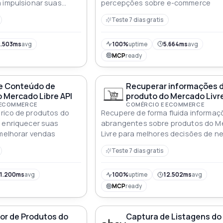
 impulsionar suas
percepções sobre e-commerce
rcado
Teste 7 dias gratis
.503ms
avg
100%
uptime
5.664ms
avg
MCP
ready
e Conteúdo de
Recuperar informações 
 Mercado Libre API
produto do Mercado Livre
 ECOMMERCE
COMÉRCIO E ECOMMERCE
rico de produtos do
Recupere de forma fluida informaç
 enriquecer suas
abrangentes sobre produtos do M
 melhorar vendas
Livre para melhores decisões de n
Teste 7 dias gratis
1.200ms
avg
100%
uptime
12.502ms
avg
MCP
ready
or de Produtos do
Captura de Listagens do