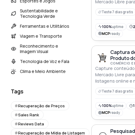
Esportes e Jogos
Mercado Libre para
estratégias de me
Sustentabilidade e
Teste 7 dias gratis
Tecnologia Verde
Ferramentas e Utilitários
100%
uptime
2
MCP
ready
Viagem e Transporte
Reconhecimento e
Imagem Visual
Captura d
Produto do
Tecnologia de Voz e Fala
COMÉRCIO E
Capture conteúdo 
Clima e Meio Ambiente
Mercado Livre para
listagens online e
Tags
Teste 7 dias gratis
Recuperação de Preços
100%
uptime
1
MCP
ready
Sales Rank
Reviews Data
Pesquisad
Recuperação de Mídia de Listagem