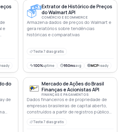
reços
Extrator de Histórico de Preços
do Walmart API
COMÉRCIO E ECOMMERCE
 de
Armazena dados de preços do Walmart e
l e
gera relatórios sobre tendências
históricas e comparativas
Teste 7 dias gratis
ready
100%
uptime
950ms
avg
MCP
ready
do do
Mercado de Ações do Brasil
Finanças e Acionistas API
FINANÇAS E PAGAMENTOS
ay de
Dados financeiros e de propriedade de
empresas brasileiras de capital aberto,
ma
construídos a partir de registros públicos
divulgados por reguladores do mercado
Teste 7 dias gratis
de capitais. Cada resultado inclui balanço
patrimonial, desempenho financeiro,