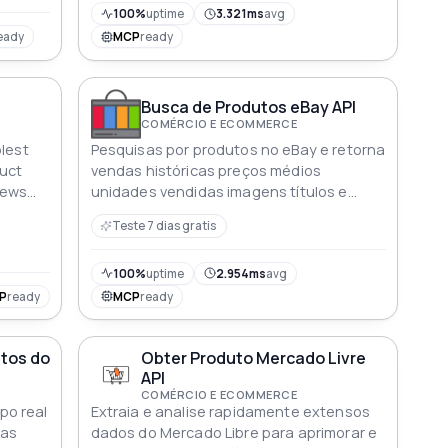
principais acionistas e estrutura
100%
uptime
3.321ms
avg
acionária. Um resultado vazio significa
eady
MCP
ready
que a empresa não está listada na bolsa
de valores
Busca de Produtos eBay API
COMÉRCIO E ECOMMERCE
plest
Pesquisas por produtos no eBay e retorna
duct
vendas históricas preços médios
views
unidades vendidas imagens títulos e
datas da última venda
Teste 7 dias gratis
100%
uptime
2.954ms
avg
P
ready
MCP
ready
tos do
Obter Produto Mercado Livre
API
COMÉRCIO E ECOMMERCE
po real
Extraia e analise rapidamente extensos
uas
dados do Mercado Libre para aprimorar e