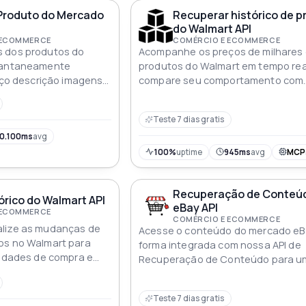
Produto do Mercado
Recuperar histórico de p
do Walmart API
 ECOMMERCE
COMÉRCIO E ECOMMERCE
 dos produtos do
Acompanhe os preços de milhares
stantaneamente
produtos do Walmart em tempo rea
reço descrição imagens
compare seu comportamento com
valiações para insights
semanas ou meses anteriores
as do mercado
Teste 7 dias gratis
0.100ms
avg
100%
uptime
945ms
avg
MCP
Recuperação de Conteú
órico do Walmart API
eBay API
 ECOMMERCE
COMÉRCIO E ECOMMERCE
lize as mudanças de
Acesse o conteúdo do mercado eB
os no Walmart para
forma integrada com nossa API de
nidades de compra e
Recuperação de Conteúdo para u
nto
experiência do usuário aprimorada
Teste 7 dias gratis