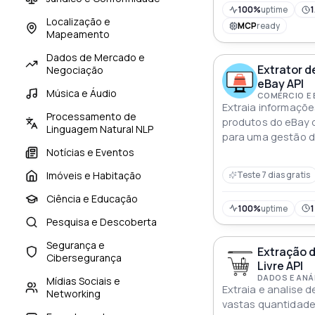
100%
uptime
1
Localização e
MCP
ready
Mapeamento
Dados de Mercado e
Extrator d
Negociação
eBay API
Música e Áudio
COMÉRCIO E
Extraia informaçõ
Processamento de
produtos do eBay 
Linguagem Natural NLP
para uma gestão d
mais inteligentes
Notícias e Eventos
Imóveis e Habitação
Teste 7 dias gratis
Ciência e Educação
100%
uptime
Pesquisa e Descoberta
Segurança e
Extração 
Cibersegurança
Livre API
DADOS E ANÁ
Mídias Sociais e
Extraia e analise d
Networking
vastas quantidade