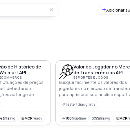
Adicionar su
ão de Histórico de
Valor do Jogador no Mer
Walmart API
de Transferências API
 ECOMMERCE
ESPORTES E JOGOS
 flutuações de preços
Busque facilmente os valores dos
mart detectando
jogadores no mercado de transfer
ções ao longo do
para aprimorar sua análise esporti
tomada de decisões
Teste 7 dias gratis
543ms
avg
MCP
ready
100%
uptime
55ms
avg
MCP
r