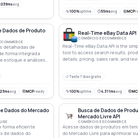
.039ms
avg
100%
uptime
55ms
avg
MCP
r
e Dados de Produto
Real-Time eBay Data API
COMÉRCIO E ECOMMERCE
 ECOMMERCE
Real-Time eBay Data API is the sim
es detalhadas de
tool to access search results, pro
de forma integrada
details, pricing, sales rank, and re
e estoque e análises
data from eBay in JSON format.
Teste 7 dias gratis
123ms
avg
MCP
ready
100%
uptime
4.311ms
avg
MC
de Dados do Mercado
Busca de Dados de Produ
Mercado Livre API
LISE
COMÉRCIO E ECOMMERCE
e forma eficiente
Acesse dados de produtos em tem
s de dados do
do Mercado Livre para aprimorar s