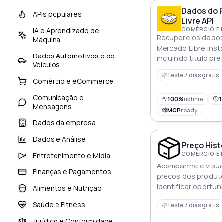
Dados do 
APIs populares
Livre API
COMÉRCIO E
IA e Aprendizado de
Recupere os dados
Máquina
Mercado Libre in
Dados Automotivos e de
incluindo título p
Veículos
especificações e a
Teste 7 dias gratis
e análises precis
Comércio e eCommerce
Comunicação e
100%
uptime
1
Mensagens
MCP
ready
Dados da empresa
Dados e Análise
Preço Hist
COMÉRCIO E
Entretenimento e Mídia
Acompanhe e visua
Finanças e Pagamentos
preços dos produt
identificar oportu
Alimentos e Nutrição
padrões de desco
Saúde e Fitness
Teste 7 dias gratis
Jurídico e Conformidade