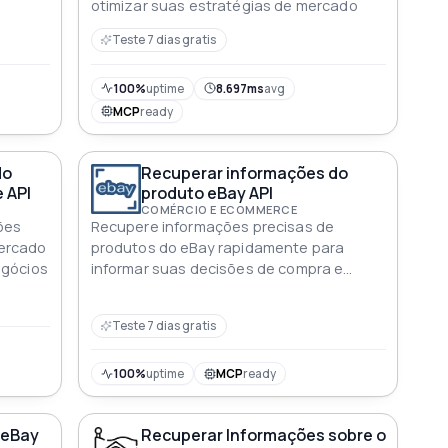
otimizar suas estratégias de mercado
Teste 7 dias gratis
100%
uptime
8.697ms
avg
MCP
ready
do
Recuperar informações do
 API
produto eBay API
COMÉRCIO E ECOMMERCE
ões
Recupere informações precisas de
ercado
produtos do eBay rapidamente para
egócios
informar suas decisões de compra e
esforços de marketing
Teste 7 dias gratis
100%
uptime
MCP
ready
 eBay
Recuperar Informações sobre o