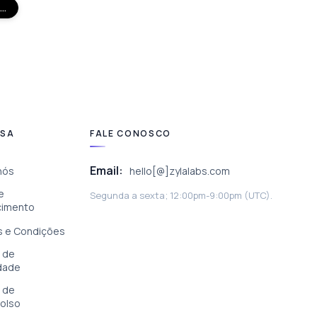
..
ESA
FALE CONOSCO
Email:
nós
hello[@]zylalabs.com
e
Segunda a sexta; 12:00pm-9:00pm (UTC).
cimento
 e Condições
a de
idade
a de
olso