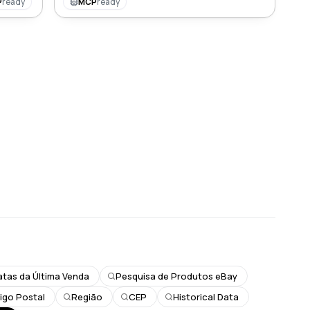
P
ready
MCP
ready
atas da Última Venda
Pesquisa de Produtos eBay
igo Postal
Região
CEP
Historical Data