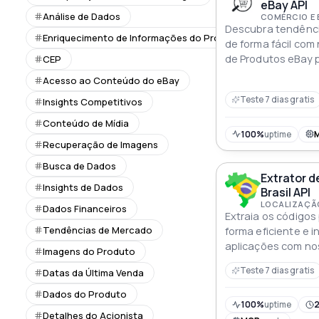
eBay API
Análise de Dados
COMÉRCIO E
Descubra tendênci
Enriquecimento de Informações do Produto
de forma fácil com
de Produtos eBay p
CEP
e análises em temp
Acesso ao Conteúdo do eBay
Teste 7 dias gratis
Insights Competitivos
Conteúdo de Mídia
100%
uptime
Recuperação de Imagens
Busca de Dados
Extrator d
Insights de Dados
Brasil API
LOCALIZAÇÃ
Dados Financeiros
Extraia os códigos 
Tendências de Mercado
forma eficiente e 
aplicações com no
Imagens do Produto
Teste 7 dias gratis
Datas da Última Venda
Dados do Produto
100%
uptime
2
Detalhes do Acionista