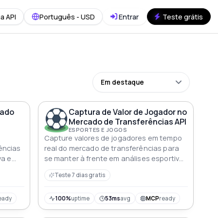
a API
Português - USD
Entrar
Teste grátis
Em destaque
cado
Captura de Valor de Jogador no
Mercado de Transferências API
ESPORTES E JOGOS
Capture valores de jogadores em tempo
ências
real do mercado de transferências para
va e
se manter à frente em análises esportivas
e gestão de jogadores
Teste 7 dias gratis
eady
100%
uptime
53ms
avg
MCP
ready