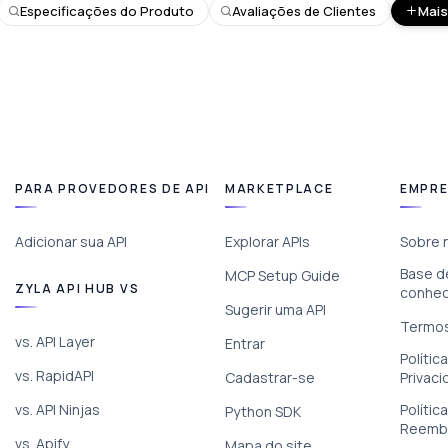
Especificações do Produto
Avaliações de Clientes
Mais.
PARA PROVEDORES DE API
MARKETPLACE
EMPR
Adicionar sua API
Explorar APIs
Sobre 
Base d
MCP Setup Guide
ZYLA API HUB VS
conhe
Sugerir uma API
Termos
vs. API Layer
Entrar
Polític
vs. RapidAPI
Cadastrar-se
Privac
vs. API Ninjas
Polític
Python SDK
Reemb
vs. Apify
Mapa do site