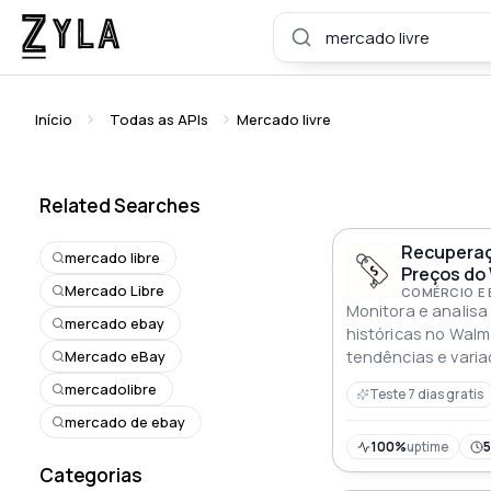
Início
Todas as APIs
Mercado livre
Related Searches
Recuperaç
mercado libre
Preços do 
Mercado Libre
COMÉRCIO E
Monitora e analisa
mercado ebay
históricas no Wal
Mercado eBay
tendências e varia
tempo
mercadolibre
Teste 7 dias gratis
mercado de ebay
100%
uptime
Categorias