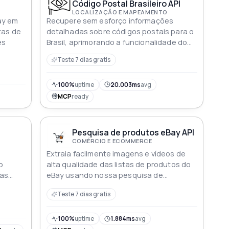
Código Postal Brasileiro API
LOCALIZAÇÃO E MAPEAMENTO
ay em
Recupere sem esforço informações
tas de
detalhadas sobre códigos postais para o
es
Brasil, aprimorando a funcionalidade do
seu aplicativo
Teste 7 dias gratis
100%
uptime
20.003ms
avg
MCP
ready
Pesquisa de produtos eBay API
COMÉRCIO E ECOMMERCE
m
Extraia facilmente imagens e vídeos de
o
alta qualidade das listas de produtos do
tas
eBay usando nossa pesquisa de
produtos do eBay
Teste 7 dias gratis
100%
uptime
1.884ms
avg