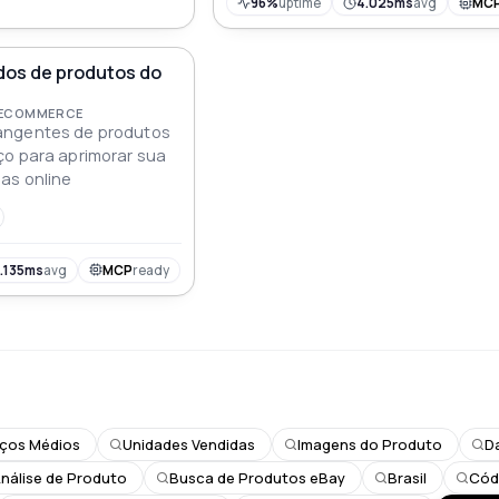
96%
uptime
4.025ms
avg
MC
dos de produtos do
 ECOMMERCE
angentes de produtos
ço para aprimorar sua
as online
.135ms
avg
MCP
ready
ços Médios
Unidades Vendidas
Imagens do Produto
D
nálise de Produto
Busca de Produtos eBay
Brasil
Cód