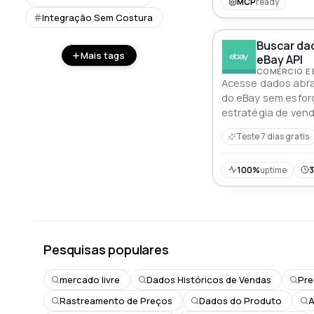
MCP
ready
Integração Sem Costura
Buscar da
Mais tags
eBay API
COMÉRCIO E
Acesse dados abr
do eBay sem esfor
estratégia de vend
Teste 7 dias gratis
100%
uptime
3
Pesquisas populares
mercado livre
Dados Históricos de Vendas
Pre
Rastreamento de Preços
Dados do Produto
A