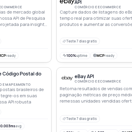
API
 ECOMMERCE
COMÉRCIO E ECOMMERCE
as de mercado global
Capture dados de listagens do eB
 nossa API de Pesquisa
tempo real para otimizar suas ofer
rojetada para insights
produtos e aumentar as conversõ
o real
Teste 7 dias gratis
MCP
ready
100%
uptime
MCP
ready
e Código Postal do
eBay API
COMÉRCIO E ECOMMERCE
O E MAPEAMENTO
Retorna resultados de vendas co
postais brasileiros de
paginação métricas de preço médi
integre-os em suas
remessas unidades vendidas ofer
ssa API robusta
feitas e datas recentes
Teste 7 dias gratis
0.003ms
avg