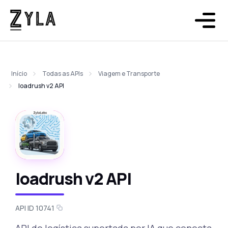
Início
Todas as APIs
Viagem e Transporte
loadrush v2 API
loadrush v2 API
API ID 10741
API de logística suportada por IA que conecta