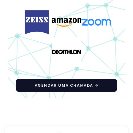
Pergunte qualquer coisa
Respostas sobre loadrush v2 API
Olá! Pergunte qualquer coisa sobre
loadrush v2 API — endpoints, preços, dicas
de integração, o que precisar.
AGENDAR UMA CHAMADA
Como faço para postar uma nova carga de
veículo?
Quais parâmetros são necessários para
emparelhar cargas?
Como posso rastrear a localização de um
motorista?
Quais dados o endpoint de preços de