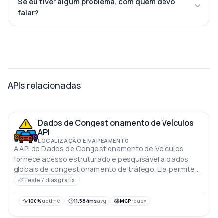
Se eu tiver algum problema, com quem devo
falar?
APIs relacionadas
Dados de Congestionamento de Veículos
API
LOCALIZAÇÃO E MAPEAMENTO
A API de Dados de Congestionamento de Veículos
fornece acesso estruturado e pesquisável a dados
globais de congestionamento de tráfego. Ela permite
filtragem por continente, país e cidade para análise
Teste 7 dias gratis
dinâmica de tráfego
100%
uptime
11.584ms
avg
MCP
ready