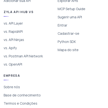
Adicionar sua API
Explorar APIs
MCP Setup Guide
ZYLA API HUB VS
Sugerir uma API
vs. API Layer
Entrar
vs. RapidAPI
Cadastrar-se
vs. API Ninjas
Python SDK
vs. Apify
Mapa do site
vs. Postman API Network
vs. OpenAPI
EMPRESA
Sobre nós
Base de conhecimento
Termos e Condições