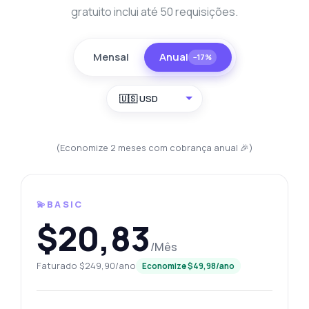
gratuito inclui até 50 requisições.
Mensal
Anual
−17%
🇺🇸 USD
(Economize 2 meses com cobrança anual 🎉)
💫BASIC
$20,83
/Mês
Faturado $249,90/ano
Economize $49,98/ano