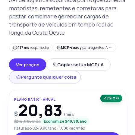
motoristas, remetentes e corretoras para
postar, combinar e gerenciar cargas de
transporte de veículos em tempo real ao
longo da Costa Oeste
417 ms
resp. média
MCP-ready
para agentes IA
Ver preços
Copiar setup MCP/IA
Pergunte qualquer coisa
−17% OFF
PLANO BASIC · ANUAL
20,83
$
/mês
$24,99/mês
Economize $49,98/ano
Faturado $249,90/ano · 1.000 req/mês