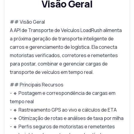
Visão Geral
combustível retorna?
Como lido com erros ao postar cargas?
O que esta API pode fazer?
## Visão Geral
A API de Transporte de Veículos LoadRush alimenta
Mostre-me um exemplo de código
a próxima geração de transporte inteligente de
Quanto custa?
carros e gerenciamento de logística. Ela conecta
motoristas verificados, corretores e remetentes
para postar, combinar e gerenciar cargas de
transporte de veículos em tempo real.
Respondido por Zyla AI
·
Prefiro perguntar ao Suporte
## Principais Recursos
- 🔹 Postagem e correspondência de cargas em
tempo real
- 🔹 Rastreamento GPS ao vivo e cálculos de ETA
- 🔹 Otimização de rotas e análises de taxa por milha
- 🔹 Perfis seguros de motoristas e remetentes