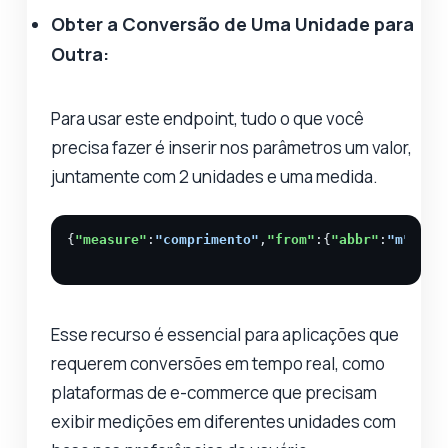
Obter a Conversão de Uma Unidade para
Outra:
Para usar este endpoint, tudo o que você
precisa fazer é inserir nos parâmetros um valor,
juntamente com 2 unidades e uma medida.
{
"measure"
:
"comprimento"
,
"from"
:{
"abbr"
:
"m"
,
"me
Esse recurso é essencial para aplicações que
requerem conversões em tempo real, como
plataformas de e-commerce que precisam
exibir medições em diferentes unidades com