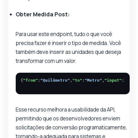
Obter Medida Post:
Para usar este endpoint, tudo o que você
precisa fazer é inserir o tipo de medida. Você
também deve inserir as unidades que deseja
transformar com um valor.
{
"from"
:
"Quilômetro"
,
"to"
:
"Metro"
,
"input"
:
1000
,
Esse recurso melhora a usabilidade da API,
permitindo que os desenvolvedores enviem
solicitações de conversão programaticamente,
tornando-a adequada para sistemas e