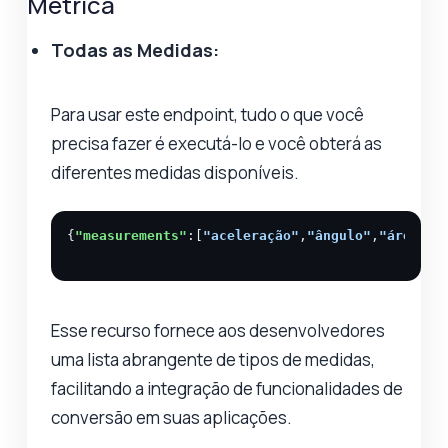
Métrica
Todas as Medidas:
Para usar este endpoint, tudo o que você
precisa fazer é executá-lo e você obterá as
diferentes medidas disponíveis.
{
"measurements"
:[
"aceleração"
,
"ângulo"
,
"área"
,
"
Esse recurso fornece aos desenvolvedores
uma lista abrangente de tipos de medidas,
facilitando a integração de funcionalidades de
conversão em suas aplicações.