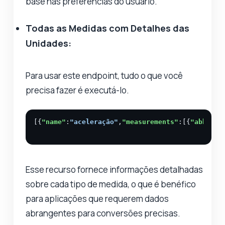
base nas preferências do usuário.
Todas as Medidas com Detalhes das
Unidades:
Para usar este endpoint, tudo o que você
precisa fazer é executá-lo.
[{
"name"
:
"aceleração"
,
"measurements"
:[{
"abbr"
:
"
Esse recurso fornece informações detalhadas
sobre cada tipo de medida, o que é benéfico
para aplicações que requerem dados
abrangentes para conversões precisas.