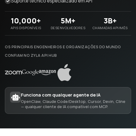
Suporte técnico especializado em API
10,000+
5M+
3B+
APIS DISPONÍVEIS
DESENVOLVEDORES
CHAMADAS API/MÊS
OS PRINCIPAIS ENGENHEIROS E ORGANIZAÇÕES DO MUNDO
CONFIAM NO ZYLA API HUB
Funciona com qualquer agente de IA
OpenClaw, Claude Code/Desktop, Cursor, Devin, Cline
— qualquer cliente de IA compatível com MCP.