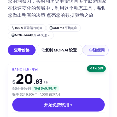
您的洞察力，实时和历史电价访问多个欧盟国家
在快速变化的领域中，利用这个动态工具，帮助
您做出明智的决策 点亮您的数据驱动之旅
100%
正常运行时间
368 ms
平均响应
MCP-ready
为 AI 代理
查看价格
复制 MCP/AI 设置
随便问
−17% OFF
BASIC 计划 · 年付
20
.83
$
/月
$24.99/月
节省 $49.98/年
账单 $249.90/年 · 1,000 请求/月
开始免费试用