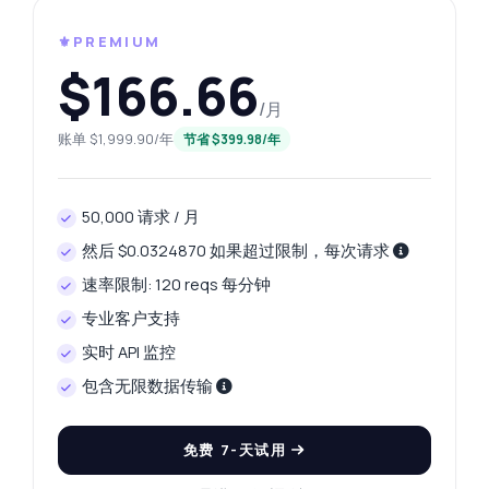
⚜️PREMIUM
$166.66
/月
账单 $1,999.90/年
节省 $399.98/年
50,000 请求 / 月
然后 $0.0324870 如果超过限制，每次请求
速率限制: 120 reqs 每分钟
专业客户支持
实时 API 监控
随便问
包含无限数据传输
关于 欧洲的电价 API 的解答
免费 7-天试用
您好！关于 欧洲的电价 API 的任何问题都可以
问我 — 端点、价格、集成技巧，应有尽有。