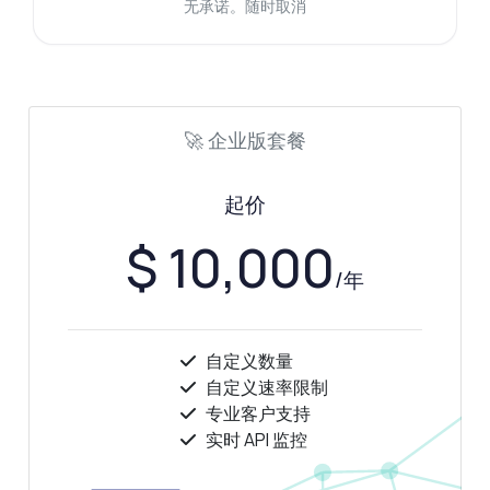
无承诺。随时取消
我如何获取今天的电价？
我可以查询哪些地区的价格？
我如何检索历史电价？
请求需要哪些参数？
响应数据的格式是什么？
🚀 企业版套餐
这个 API 能做什么？
给我一个代码示例
价格是多少？
起价
$ 10,000
/年
由 Zyla AI 回答
·
我倾向于询问支持
自定义数量
自定义速率限制
专业客户支持
实时 API 监控