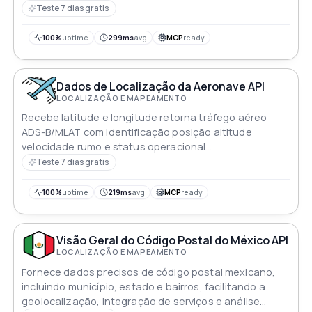
para consultas de alto desempenho lidando com as
Teste 7 dias gratis
nuances específicas da numeração de edifícios na
Polônia por exemplo números alfanuméricos 2a
100%
uptime
299ms
avg
MCP
ready
intervalos pares/impares 12-20(p) Geocodificação
reversa encontra os Códigos Postais mais próximos
para coordenadas dadas
Dados de Localização da Aeronave API
LOCALIZAÇÃO E MAPEAMENTO
Recebe latitude e longitude retorna tráfego aéreo
ADS-B/MLAT com identificação posição altitude
velocidade rumo e status operacional
constantemente atualizado
Teste 7 dias gratis
100%
uptime
219ms
avg
MCP
ready
Visão Geral do Código Postal do México API
LOCALIZAÇÃO E MAPEAMENTO
Fornece dados precisos de código postal mexicano,
incluindo município, estado e bairros, facilitando a
geolocalização, integração de serviços e análise