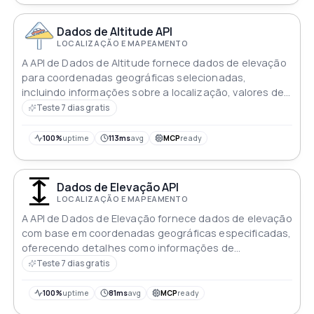
Dados de Altitude API
LOCALIZAÇÃO E MAPEAMENTO
A API de Dados de Altitude fornece dados de elevação
para coordenadas geográficas selecionadas,
incluindo informações sobre a localização, valores de
elevação, detalhes de resolução e um status que
Teste 7 dias gratis
indica o resultado da solicitação
100%
uptime
113ms
avg
MCP
ready
Dados de Elevação API
LOCALIZAÇÃO E MAPEAMENTO
A API de Dados de Elevação fornece dados de elevação
com base em coordenadas geográficas especificadas,
oferecendo detalhes como informações de
localização, valores de elevação, especificações de
Teste 7 dias gratis
resolução e um status indicando o sucesso da
solicitação
100%
uptime
81ms
avg
MCP
ready