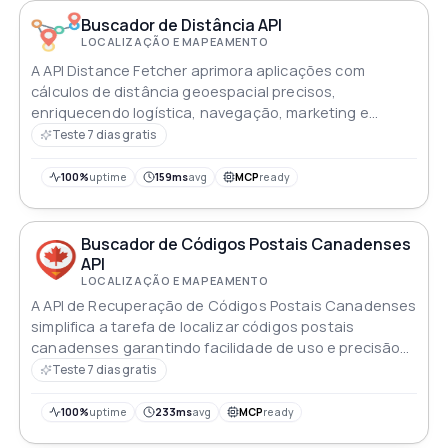
Buscador de Distância API
LOCALIZAÇÃO E MAPEAMENTO
A API Distance Fetcher aprimora aplicações com
cálculos de distância geoespacial precisos,
enriquecendo logística, navegação, marketing e
análise espacial em diversas indústrias
Teste 7 dias gratis
100%
uptime
159ms
avg
MCP
ready
Buscador de Códigos Postais Canadenses
API
LOCALIZAÇÃO E MAPEAMENTO
A API de Recuperação de Códigos Postais Canadenses
simplifica a tarefa de localizar códigos postais
canadenses garantindo facilidade de uso e precisão
para os usuários
Teste 7 dias gratis
100%
uptime
233ms
avg
MCP
ready