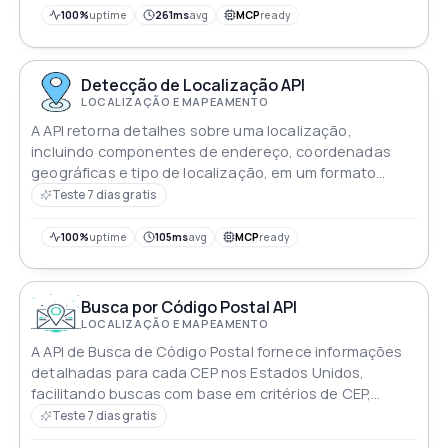
100%
uptime
261ms
avg
MCP
ready
Detecção de Localização API
LOCALIZAÇÃO E MAPEAMENTO
A API retorna detalhes sobre uma localização,
incluindo componentes de endereço, coordenadas
geográficas e tipo de localização, em um formato
estruturado
Teste 7 dias gratis
100%
uptime
105ms
avg
MCP
ready
Busca por Código Postal API
LOCALIZAÇÃO E MAPEAMENTO
A API de Busca de Código Postal fornece informações
detalhadas para cada CEP nos Estados Unidos,
facilitando buscas com base em critérios de CEP,
cidade e estado com dados abrangentes
Teste 7 dias gratis