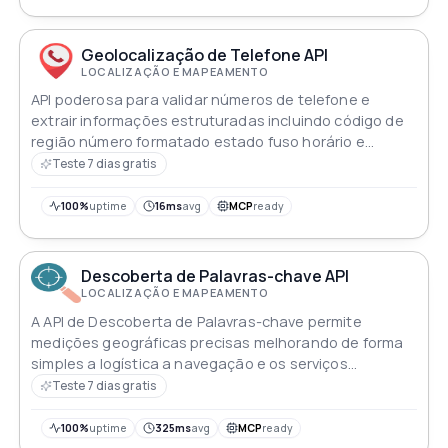
Geolocalização de Telefone API
LOCALIZAÇÃO E MAPEAMENTO
API poderosa para validar números de telefone e
extrair informações estruturadas incluindo código de
região número formatado estado fuso horário e
indicadores de validade para aplicações globais
Teste 7 dias gratis
100%
uptime
16ms
avg
MCP
ready
Descoberta de Palavras-chave API
LOCALIZAÇÃO E MAPEAMENTO
A API de Descoberta de Palavras-chave permite
medições geográficas precisas melhorando de forma
simples a logística a navegação e os serviços
baseados em localização
Teste 7 dias gratis
100%
uptime
325ms
avg
MCP
ready