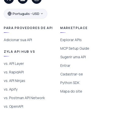
Português - USD
PARA PROVEDORES DE API
MARKETPLACE
Adicionar sua API
Explorar APIs
MCP Setup Guide
ZYLA API HUB VS
Sugerir uma API
vs. API Layer
Entrar
vs. RapidAPI
Cadastrar-se
vs. API Ninjas
Python SDK
vs. Apify
Mapa do site
vs. Postman API Network
vs. OpenAPI