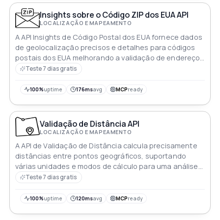
Insights sobre o Código ZIP dos EUA API
LOCALIZAÇÃO E MAPEAMENTO
A API Insights de Código Postal dos EUA fornece dados
de geolocalização precisos e detalhes para códigos
postais dos EUA melhorando a validação de endereços
e serviços baseados em localização
Teste 7 dias gratis
100%
uptime
176ms
avg
MCP
ready
Validação de Distância API
LOCALIZAÇÃO E MAPEAMENTO
A API de Validação de Distância calcula precisamente
distâncias entre pontos geográficos, suportando
várias unidades e modos de cálculo para uma análise
espacial versátil em aplicações
Teste 7 dias gratis
100%
uptime
120ms
avg
MCP
ready