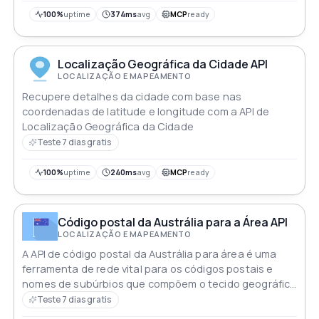
correspondentes à medida que os usuários digitam em
uma caixa de pesquisa. Isso pode ser usado para
100%
uptime
374ms
avg
MCP
ready
autocompletar campos de endereço em formulários,
melhorar a experiência do usuário e reduzir erros. A API
suporta endereços internacionais e retorna dados em
Localização Geográfica da Cidade API
formato JSON
LOCALIZAÇÃO E MAPEAMENTO
Recupere detalhes da cidade com base nas
coordenadas de latitude e longitude com a API de
Localização Geográfica da Cidade
Teste 7 dias gratis
100%
uptime
240ms
avg
MCP
ready
Código postal da Austrália para a Área API
LOCALIZAÇÃO E MAPEAMENTO
A API de código postal da Austrália para área é uma
ferramenta de rede vital para os códigos postais e
nomes de subúrbios que compõem o tecido geográfico
da Austrália
Teste 7 dias gratis