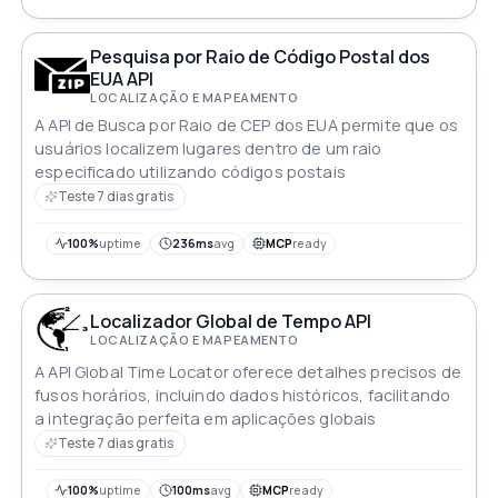
Pesquisa por Raio de Código Postal dos
EUA API
LOCALIZAÇÃO E MAPEAMENTO
A API de Busca por Raio de CEP dos EUA permite que os
usuários localizem lugares dentro de um raio
especificado utilizando códigos postais
Teste 7 dias gratis
100%
uptime
236ms
avg
MCP
ready
Localizador Global de Tempo API
LOCALIZAÇÃO E MAPEAMENTO
A API Global Time Locator oferece detalhes precisos de
fusos horários, incluindo dados históricos, facilitando
a integração perfeita em aplicações globais
Teste 7 dias gratis
100%
uptime
100ms
avg
MCP
ready