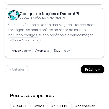
Códigos de Nações e Dados API
LOCALIZAÇÃO E MAPEAMENTO
A API de Códigos e Dados das Nações oferece dados
abrangentes sobre países ao redor do mundo,
incluindo códigos, fusos horários e geolocalização
Teste 7 dias gratis
100%
uptime
40ms
avg
MCP
ready
« Anterior
Próximo »
Pesquisas populares
BRAZIL
voos
YOUTUBE
cc checker