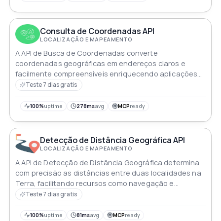
Consulta de Coordenadas API
LOCALIZAÇÃO E MAPEAMENTO
A API de Busca de Coordenadas converte
coordenadas geográficas em endereços claros e
facilmente compreensíveis enriquecendo aplicações
baseadas em localização com precisão rapidez e
Teste 7 dias gratis
adaptabilidade
100%
uptime
278ms
avg
MCP
ready
Detecção de Distância Geográfica API
LOCALIZAÇÃO E MAPEAMENTO
A API de Detecção de Distância Geográfica determina
com precisão as distâncias entre duas localidades na
Terra, facilitando recursos como navegação e
otimização logística
Teste 7 dias gratis
100%
uptime
81ms
avg
MCP
ready