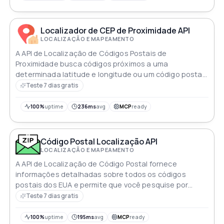
Localizador de CEP de Proximidade API
LOCALIZAÇÃO E MAPEAMENTO
A API de Localização de Códigos Postais de
Proximidade busca códigos próximos a uma
determinada latitude e longitude ou um código postal
especificado Ideal para aplicações baseadas em
Teste 7 dias gratis
localização
100%
uptime
236ms
avg
MCP
ready
Código Postal Localização API
LOCALIZAÇÃO E MAPEAMENTO
A API de Localização de Código Postal fornece
informações detalhadas sobre todos os códigos
postais dos EUA e permite que você pesquise por
código postal, cidade e estado
Teste 7 dias gratis
100%
uptime
195ms
avg
MCP
ready