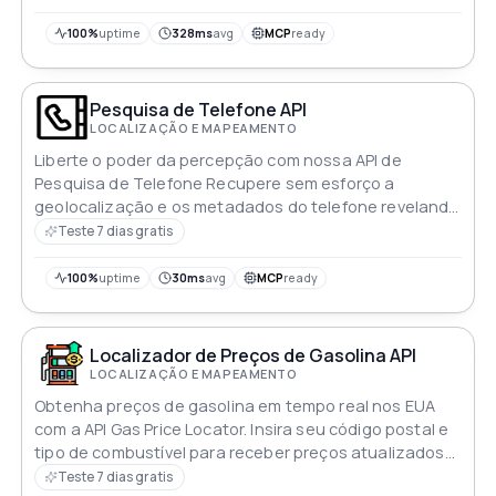
esta API, os usuários podem receber uma lista de
campos de golfe dentro de um raio de uma milha,
100%
uptime
328ms
avg
MCP
ready
juntamente com detalhes completos do local do
Google. Isso pode ser particularmente útil para
entusiastas do golfe ou empresas que desejam
Pesquisa de Telefone API
oferecer serviços relacionados ao golfe para seus
LOCALIZAÇÃO E MAPEAMENTO
clientes
Liberte o poder da percepção com nossa API de
Pesquisa de Telefone Recupere sem esforço a
geolocalização e os metadados do telefone revelando
um mundo de informações ao seu alcance Desde as
Teste 7 dias gratis
vibrações da cidade até detalhes essenciais capacite
suas aplicações com acesso contínuo à inteligência
100%
uptime
30ms
avg
MCP
ready
do telefone melhorando as experiências do usuário e
a tomada de decisões
Localizador de Preços de Gasolina API
LOCALIZAÇÃO E MAPEAMENTO
Obtenha preços de gasolina em tempo real nos EUA
com a API Gas Price Locator. Insira seu código postal e
tipo de combustível para receber preços atualizados
de postos de gasolina locais. Otimize sua busca pelas
Teste 7 dias gratis