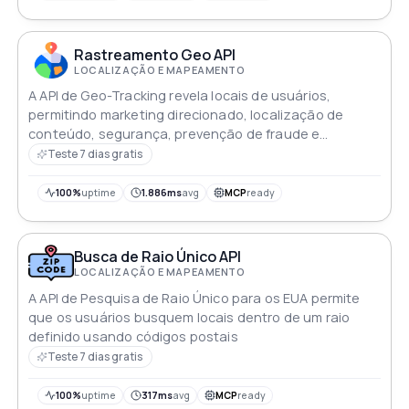
procura validar, padronizar ou completar dados de
códigos postais que estejam faltando
Rastreamento Geo API
LOCALIZAÇÃO E MAPEAMENTO
A API de Geo-Tracking revela locais de usuários,
permitindo marketing direcionado, localização de
conteúdo, segurança, prevenção de fraude e
experiências personalizadas para o usuário
Teste 7 dias gratis
100%
uptime
1.886ms
avg
MCP
ready
Busca de Raio Único API
LOCALIZAÇÃO E MAPEAMENTO
A API de Pesquisa de Raio Único para os EUA permite
que os usuários busquem locais dentro de um raio
definido usando códigos postais
Teste 7 dias gratis
100%
uptime
317ms
avg
MCP
ready