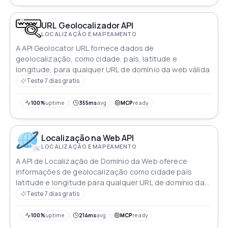
URL Geolocalizador API
LOCALIZAÇÃO E MAPEAMENTO
A API Geolocator URL fornece dados de
geolocalização, como cidade, país, latitude e
longitude, para qualquer URL de domínio da web válida
Teste 7 dias gratis
100%
uptime
355ms
avg
MCP
ready
Localização na Web API
LOCALIZAÇÃO E MAPEAMENTO
A API de Localização de Domínio da Web oferece
informações de geolocalização como cidade país
latitude e longitude para qualquer URL de domínio da
web válido
Teste 7 dias gratis
100%
uptime
214ms
avg
MCP
ready