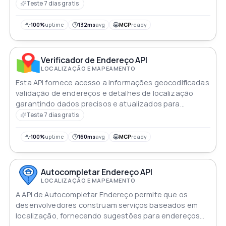
territorial
Teste 7 dias gratis
100%
uptime
132ms
avg
MCP
ready
Verificador de Endereço API
LOCALIZAÇÃO E MAPEAMENTO
Esta API fornece acesso a informações geocodificadas
validação de endereços e detalhes de localização
garantindo dados precisos e atualizados para
aplicações
Teste 7 dias gratis
100%
uptime
160ms
avg
MCP
ready
Autocompletar Endereço API
LOCALIZAÇÃO E MAPEAMENTO
A API de Autocompletar Endereço permite que os
desenvolvedores construam serviços baseados em
localização, fornecendo sugestões para endereços