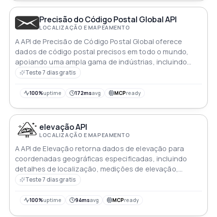
Precisão do Código Postal Global API
LOCALIZAÇÃO E MAPEAMENTO
A API de Precisão de Código Postal Global oferece
dados de código postal precisos em todo o mundo,
apoiando uma ampla gama de indústrias, incluindo
logística, serviços de localização, comércio eletrônico
Teste 7 dias gratis
e outras
100%
uptime
172ms
avg
MCP
ready
elevação API
LOCALIZAÇÃO E MAPEAMENTO
A API de Elevação retorna dados de elevação para
coordenadas geográficas especificadas, incluindo
detalhes de localização, medições de elevação,
resolução e um status indicando o sucesso da
Teste 7 dias gratis
solicitação
100%
uptime
94ms
avg
MCP
ready