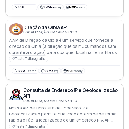
melhores ofertas de combustível de maneira rápida e
fácil
98%
uptime
5.451ms
avg
MCP
ready
Direção da Qibla API
LOCALIZAÇÃO E MAPEAMENTO
A API de Direção da Qibla é um serviço que fornece a
direção da Qibla (a direção que os muçulmanos usam
durante a oração) para qualquer local na Terra. Ela usa
coordenadas de latitude e longitude para calcular a
Teste 7 dias gratis
direção e pode ser integrada a aplicativos ou sites
para uso de muçulmanos em todo o mundo. Ajuda a
100%
uptime
83ms
avg
MCP
ready
determinar a direção da Qibla para as orações diárias
Consulta de Endereço IP e Geolocalização
API
LOCALIZAÇÃO E MAPEAMENTO
Nossa API de Consulta de Endereço IP e
Geolocalização permite que você determine de forma
rápida e fácil a localização de um endereço IP A API
fornece informações de geolocalização precisas como
Teste 7 dias gratis