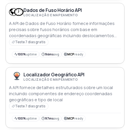
Dados de Fuso Horário API
LOCALIZAÇÃO E MAPEAMENTO
A API de Dados de Fuso Horário fornece informações
precisas sobre fusos horários com base em
coordenadas geográficas incluindo deslocamentos
IDs de fusos horários e detalhes sobre o horário de
Teste 7 dias gratis
verão
100%
uptime
94ms
avg
MCP
ready
Localizador Geográfico API
LOCALIZAÇÃO E MAPEAMENTO
A API fornece detalhes estruturados sobre um local
incluindo componentes de endereço coordenadas
geográficas e tipo de local
Teste 7 dias gratis
100%
uptime
97ms
avg
MCP
ready