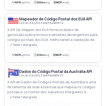
100%
uptime
205ms
avg
MCP
ready
Mapeador de Código Postal dos EUA API
LOCALIZAÇÃO E MAPEAMENTO
A API Zip Mapper dos EUA fornece dados de
geolocalização precisos e detalhes abrangentes para
códigos postais dos EUA, melhorando a validação de
endereços e capacitando serviços robustos baseados
Teste 7 dias gratis
em localização
100%
uptime
212ms
avg
MCP
ready
Dados do Código Postal da Austrália API
LOCALIZAÇÃO E MAPEAMENTO
A API de Dados de Códigos Postais da Austrália é uma
ferramenta de rede essencial que mapeia os códigos
postais e os nomes dos subúrbios integrados à
paisagem geográfica da Austrália
Teste 7 dias gratis