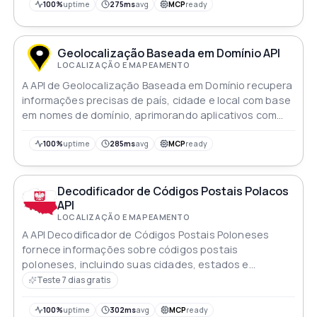
100%
uptime
275ms
avg
MCP
ready
Geolocalização Baseada em Domínio API
LOCALIZAÇÃO E MAPEAMENTO
A API de Geolocalização Baseada em Domínio recupera
informações precisas de país, cidade e local com base
em nomes de domínio, aprimorando aplicativos com
dados de geolocalização precisos
100%
uptime
285ms
avg
MCP
ready
Decodificador de Códigos Postais Polacos
API
LOCALIZAÇÃO E MAPEAMENTO
A API Decodificador de Códigos Postais Poloneses
fornece informações sobre códigos postais
poloneses, incluindo suas cidades, estados e
localização geográfica. Basta fornecer um código
Teste 7 dias gratis
postal e a API retornará as informações relevantes.
Esta API é uma solução eficiente e precisa para quem
100%
uptime
302ms
avg
MCP
ready