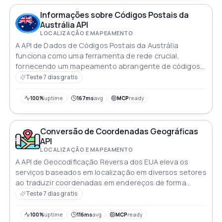
Informações sobre Códigos Postais da
Austrália API
LOCALIZAÇÃO E MAPEAMENTO
A API de Dados de Códigos Postais da Austrália
funciona como uma ferramenta de rede crucial,
fornecendo um mapeamento abrangente de códigos
postais e nomes de subúrbios essenciais para a
Teste 7 dias gratis
estrutura geográfica da Austrália
100%
uptime
167ms
avg
MCP
ready
Conversão de Coordenadas Geográficas
API
LOCALIZAÇÃO E MAPEAMENTO
A API de Geocodificação Reversa dos EUA eleva os
serviços baseados em localização em diversos setores
ao traduzir coordenadas em endereços de forma
precisa aumentando assim tanto a eficiência quanto a
Teste 7 dias gratis
precisão
100%
uptime
116ms
avg
MCP
ready