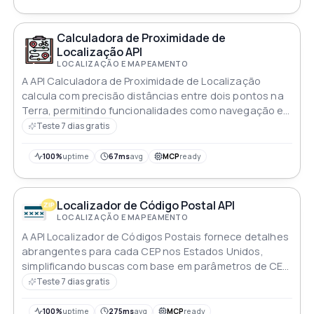
Calculadora de Proximidade de
Localização API
LOCALIZAÇÃO E MAPEAMENTO
A API Calculadora de Proximidade de Localização
calcula com precisão distâncias entre dois pontos na
Terra, permitindo funcionalidades como navegação e
otimização logística
Teste 7 dias gratis
100%
uptime
67ms
avg
MCP
ready
Localizador de Código Postal API
LOCALIZAÇÃO E MAPEAMENTO
A API Localizador de Códigos Postais fornece detalhes
abrangentes para cada CEP nos Estados Unidos,
simplificando buscas com base em parâmetros de CEP,
cidade e estado
Teste 7 dias gratis
100%
uptime
275ms
avg
MCP
ready