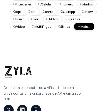
truecaller
Celular
numero
dados
cpf
bin
carro
CallApp
story
spain
null
tiktok
Free fire
Video
Multilíngue
filmes
Mais...
Descubra e conecte-se a APIs — tudo com uma
única conta, uma única chave de API e um único
SDK.