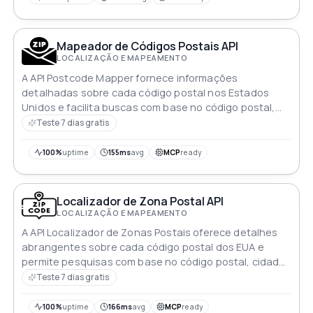
Mapeador de Códigos Postais API
LOCALIZAÇÃO E MAPEAMENTO
A API Postcode Mapper fornece informações
detalhadas sobre cada código postal nos Estados
Unidos e facilita buscas com base no código postal,
cidade e estado
Teste 7 dias gratis
100%
uptime
155ms
avg
MCP
ready
Localizador de Zona Postal API
LOCALIZAÇÃO E MAPEAMENTO
A API Localizador de Zonas Postais oferece detalhes
abrangentes sobre cada código postal dos EUA e
permite pesquisas com base no código postal, cidade
e estado
Teste 7 dias gratis
100%
uptime
166ms
avg
MCP
ready