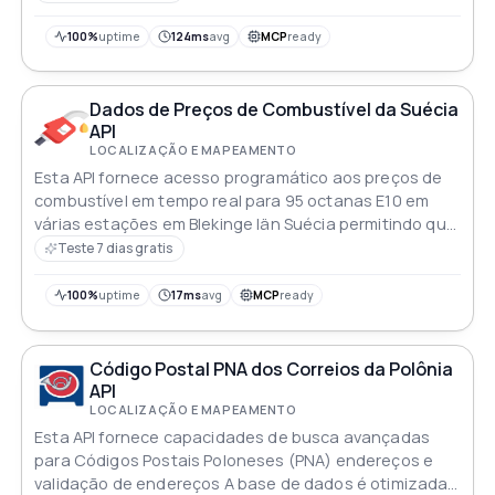
país região cidade código postal e mais Fácil de
integrar com qualquer aplicativo
100%
uptime
124ms
avg
MCP
ready
Dados de Preços de Combustível da Suécia
API
LOCALIZAÇÃO E MAPEAMENTO
Esta API fornece acesso programático aos preços de
combustível em tempo real para 95 octanas E10 em
várias estações em Blekinge län Suécia permitindo que
os desenvolvedores recuperem informações
Teste 7 dias gratis
detalhadas sobre preços e localizações de estações
100%
uptime
17ms
avg
MCP
ready
Código Postal PNA dos Correios da Polônia
API
LOCALIZAÇÃO E MAPEAMENTO
Esta API fornece capacidades de busca avançadas
para Códigos Postais Poloneses (PNA) endereços e
validação de endereços A base de dados é otimizada