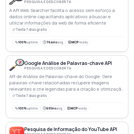
PESQUISA E DESCOBERTA
A API Web Searcher facilita o acesso sem esforço a
dados online capacitando aplicativos a buscar e
utilizar informações da web de forma eficiente
Teste 7 dias gratis
100%
uptime
764ms
avg
MCP
ready
Google Análise de Palavras-chave API
PESQUISA E DESCOBERTA
API de Análise de Palavras-chave do Google: Gere
palavras-chave relacionadas recupere imagens
relevantes e crie legendas para a criação e otimização
de conteúdo rico
Teste 7 dias gratis
100%
uptime
691ms
avg
MCP
ready
Pesquisa de Informação do YouTube API