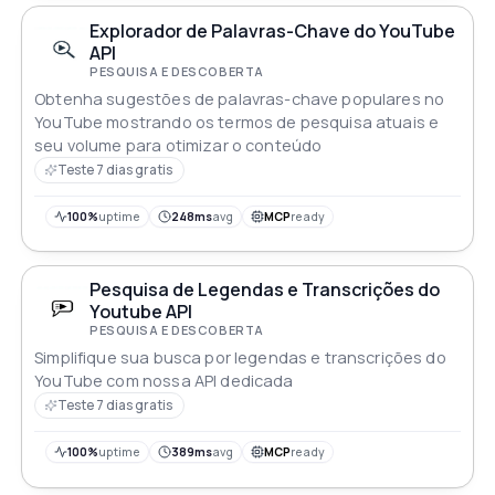
Explorador de Palavras-Chave do YouTube
API
PESQUISA E DESCOBERTA
Obtenha sugestões de palavras-chave populares no
YouTube mostrando os termos de pesquisa atuais e
seu volume para otimizar o conteúdo
Teste 7 dias gratis
100%
uptime
248ms
avg
MCP
ready
Pesquisa de Legendas e Transcrições do
Youtube API
PESQUISA E DESCOBERTA
Simplifique sua busca por legendas e transcrições do
YouTube com nossa API dedicada
Teste 7 dias gratis
100%
uptime
389ms
avg
MCP
ready