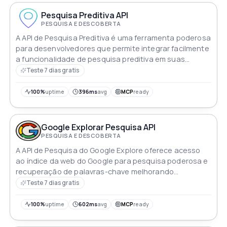
Pesquisa Preditiva API
PESQUISA E DESCOBERTA
A API de Pesquisa Preditiva é uma ferramenta poderosa
para desenvolvedores que permite integrar facilmente
a funcionalidade de pesquisa preditiva em suas
aplicações
Teste 7 dias gratis
100%
uptime
396ms
avg
MCP
ready
Google Explorar Pesquisa API
PESQUISA E DESCOBERTA
A API de Pesquisa do Google Explore oferece acesso
ao índice da web do Google para pesquisa poderosa e
recuperação de palavras-chave melhorando
aplicativos e serviços
Teste 7 dias gratis
100%
uptime
602ms
avg
MCP
ready