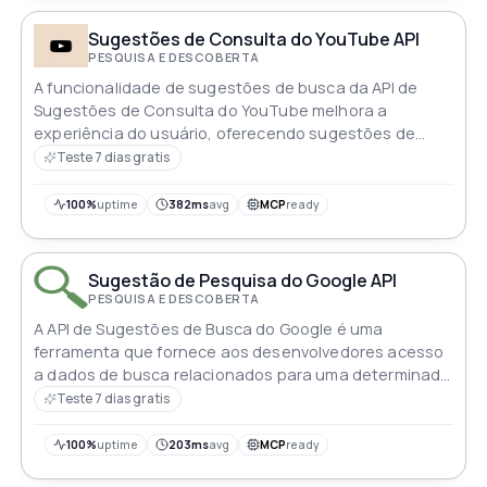
Sugestões de Consulta do YouTube API
PESQUISA E DESCOBERTA
A funcionalidade de sugestões de busca da API de
Sugestões de Consulta do YouTube melhora a
experiência do usuário, oferecendo sugestões de
autocomplete dinâmicas para consultas, facilitando a
Teste 7 dias gratis
descoberta de conteúdo de forma integrada
100%
uptime
382ms
avg
MCP
ready
Sugestão de Pesquisa do Google API
PESQUISA E DESCOBERTA
A API de Sugestões de Busca do Google é uma
ferramenta que fornece aos desenvolvedores acesso
a dados de busca relacionados para uma determinada
consulta
Teste 7 dias gratis
100%
uptime
203ms
avg
MCP
ready