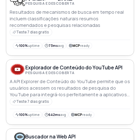
PESQUISA E DESCOBERTA
Resultados de mecanismos de busca em tempo real
incluem classificações naturais resumos
recomendados e pesquisas relacionadas
Teste 7 dias gratis
100%
uptime
73ms
avg
MCP
ready
Explorador de Conteúdo do YouTube API
PESQUISA E DESCOBERTA
A API Explorer de Conteúdo do YouTube permite que os
usuários acessem os resultados de pesquisa do
YouTube para integrá-los perfeitamente a aplicativos
e melhorar a descoberta de conteúdo
Teste 7 dias gratis
100%
uptime
642ms
avg
MCP
ready
Buscador na Web API