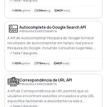
para uma jornada de navegação sem interrupções
Teste 7 dias gratis
100%
uptime
238ms
avg
MCP
ready
Autocomplete do Google Search API
PESQUISA E DESCOBERTA
A API de Autocompletar Pesquisa do Google fornece
resultados de autocompletar em tempo real para a
Pesquisa do Google, incluindo consultas sugeridas,
destaques e informações sobre entidades do Google
Teste 7 dias gratis
Knowledge Graph. Esta API ajuda os desenvolvedores
a aprimorar a funcionalidade de pesquisa e fornecer
100%
uptime
179ms
avg
MCP
ready
uma melhor experiência ao usuário
Correspondência de URL API
PESQUISA E DESCOBERTA
A API de Correspondência de URL permite que os
usuários encontrem websites vinculados a uma URL
específica facilitando a descoberta na web e
aprimorando a pesquisa competitiva
Teste 7 dias gratis