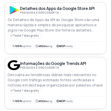
Detalhes dos Apps da Google Store API
PESQUISA E DESCOBERTA
Os Detalhes de Apps da API do Google Store são uma
maneira rápida e simples de pesquisar aplicativos e
jogos na Google Play Store. Ele fornece detalhes
completos e avaliações para cada aplicativo e permite
Teste 7 dias gratis
que os usuários vejam as paradas dos melhores
aplicativos e jogos em regiões e idiomas específicos
100%
uptime
482ms
avg
MCP
ready
Informações do Google Trends API
PESQUISA E DESCOBERTA
Descubra as tendências diárias mais relevantes no
Google com tráfego estimado fontes verificadas e
notícias em destaque organizadas por palavras-chave
Teste 7 dias gratis
100%
uptime
402ms
avg
MCP
ready