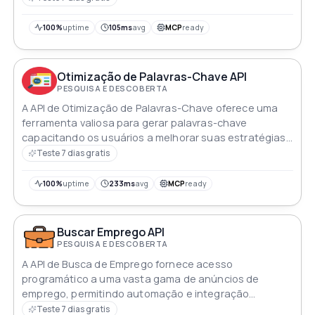
100%
uptime
105ms
avg
MCP
ready
Otimização de Palavras-Chave API
PESQUISA E DESCOBERTA
A API de Otimização de Palavras-Chave oferece uma
ferramenta valiosa para gerar palavras-chave
capacitando os usuários a melhorar suas estratégias
de SEO e conteúdo de forma eficaz
Teste 7 dias gratis
100%
uptime
233ms
avg
MCP
ready
Buscar Emprego API
PESQUISA E DESCOBERTA
A API de Busca de Emprego fornece acesso
programático a uma vasta gama de anúncios de
emprego, permitindo automação e integração
perfeitas em suas aplicações
Teste 7 dias gratis