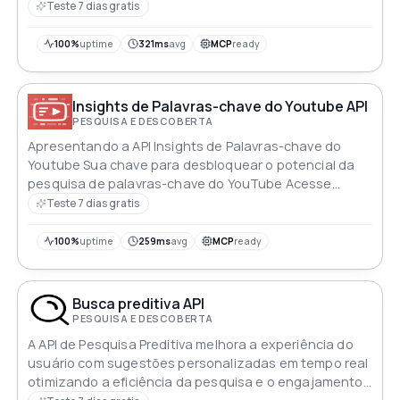
Teste 7 dias gratis
100%
uptime
321ms
avg
MCP
ready
Insights de Palavras-chave do Youtube API
PESQUISA E DESCOBERTA
Apresentando a API Insights de Palavras-chave do
Youtube Sua chave para desbloquear o potencial da
pesquisa de palavras-chave do YouTube Acesse
dados precisos sobre o volume de buscas mensal a
Teste 7 dias gratis
dificuldade da palavra-chave e detalhes da
concorrência para aumentar o tráfego e impulsionar
100%
uptime
259ms
avg
MCP
ready
as visualizações do seu canal no YouTube Otimize sua
estratégia de conteúdo e alcance um público mais
amplo sem esforço
Busca preditiva API
PESQUISA E DESCOBERTA
A API de Pesquisa Preditiva melhora a experiência do
usuário com sugestões personalizadas em tempo real
otimizando a eficiência da pesquisa e o engajamento