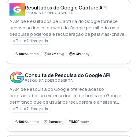
Resultados do Google Capture API
PESQUISA E DESCOBERTA
A API de Resultados de Captura do Google fornece
acesso ao índice da web do Google permitindo uma
pesquisa poderosa e recuperação de palavras-chave
para melhorar aplicativos e serviços
Teste 7 dias gratis
100%
uptime
587ms
avg
MCP
ready
Consulta de Pesquisa do Google API
PESQUISA E DESCOBERTA
A API de Pesquisa do Google oferece acesso
programático ao extenso índice de busca do Google
permitindo que os usuários recuperem e analisem
resultados de busca de forma eficiente
Teste 7 dias gratis
100%
uptime
194ms
avg
MCP
ready