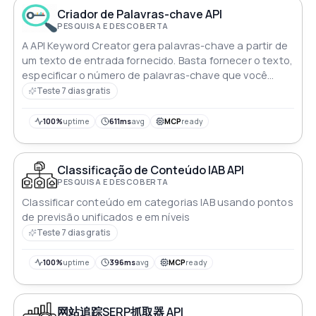
Criador de Palavras-chave API
PESQUISA E DESCOBERTA
A API Keyword Creator gera palavras-chave a partir de
um texto de entrada fornecido. Basta fornecer o texto,
especificar o número de palavras-chave que você
deseja e a API retornará uma lista de palavras-chave
Teste 7 dias gratis
relevantes e otimizadas para suas necessidades.
Agilize seu processo de SEO com esta ferramenta
100%
uptime
611ms
avg
MCP
ready
poderosa e eficiente
Classificação de Conteúdo IAB API
PESQUISA E DESCOBERTA
Classificar conteúdo em categorias IAB usando pontos
de previsão unificados e em níveis
Teste 7 dias gratis
100%
uptime
396ms
avg
MCP
ready
网站追踪SERP抓取器 API