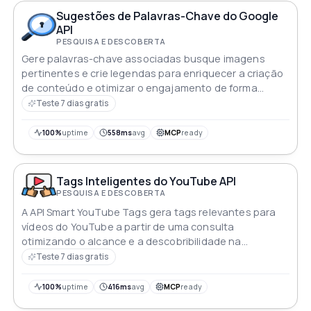
Sugestões de Palavras-Chave do Google
API
PESQUISA E DESCOBERTA
Gere palavras-chave associadas busque imagens
pertinentes e crie legendas para enriquecer a criação
de conteúdo e otimizar o engajamento de forma
eficaz
Teste 7 dias gratis
100%
uptime
558ms
avg
MCP
ready
Tags Inteligentes do YouTube API
PESQUISA E DESCOBERTA
A API Smart YouTube Tags gera tags relevantes para
vídeos do YouTube a partir de uma consulta
otimizando o alcance e a descobribilidade na
plataforma
Teste 7 dias gratis
100%
uptime
416ms
avg
MCP
ready