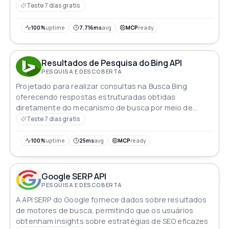
Teste 7 dias gratis
100%
uptime
7.716ms
avg
MCP
ready
Resultados de Pesquisa do Bing API
PESQUISA E DESCOBERTA
Projetado para realizar consultas na Busca Bing
oferecendo respostas estruturadas obtidas
diretamente do mecanismo de busca por meio de
solicitações rápidas e eficientes
Teste 7 dias gratis
100%
uptime
25ms
avg
MCP
ready
Google SERP API
PESQUISA E DESCOBERTA
A API SERP do Google fornece dados sobre resultados
de motores de busca, permitindo que os usuários
obtenham insights sobre estratégias de SEO eficazes