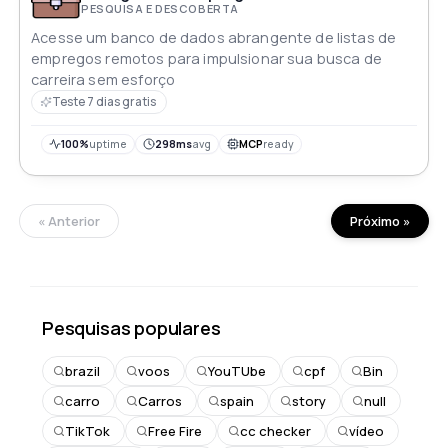
PESQUISA E DESCOBERTA
Acesse um banco de dados abrangente de listas de
empregos remotos para impulsionar sua busca de
carreira sem esforço
Teste 7 dias gratis
100%
uptime
298ms
avg
MCP
ready
« Anterior
Próximo »
Pesquisas populares
brazil
voos
YouTUbe
cpf
Bin
carro
Carros
spain
story
null
TikTok
Free Fire
cc checker
vídeo