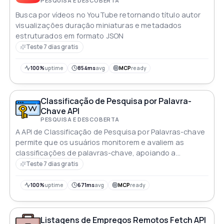
PESQUISA E DESCOBERTA
Busca por vídeos no YouTube retornando título autor
visualizações duração miniaturas e metadados
estruturados em formato JSON
Teste 7 dias gratis
100%
uptime
854ms
avg
MCP
ready
Classificação de Pesquisa por Palavra-
Chave API
PESQUISA E DESCOBERTA
A API de Classificação de Pesquisa por Palavras-chave
permite que os usuários monitorem e avaliem as
classificações de palavras-chave, apoiando a
avaliação do desempenho dos motores de busca
Teste 7 dias gratis
100%
uptime
671ms
avg
MCP
ready
Listagens de Empregos Remotos Fetch API