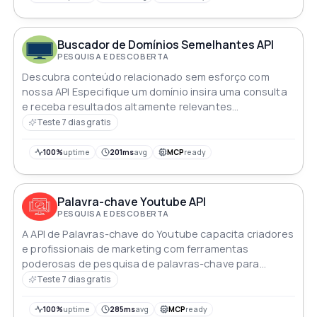
Buscador de Domínios Semelhantes API
PESQUISA E DESCOBERTA
Descubra conteúdo relacionado sem esforço com
nossa API Especifique um domínio insira uma consulta
e receba resultados altamente relevantes
instantaneamente
Teste 7 dias gratis
100%
uptime
201ms
avg
MCP
ready
Palavra-chave Youtube API
PESQUISA E DESCOBERTA
A API de Palavras-chave do Youtube capacita criadores
e profissionais de marketing com ferramentas
poderosas de pesquisa de palavras-chave para
otimizar conteúdos e aumentar a visibilidade na
Teste 7 dias gratis
plataforma
100%
uptime
285ms
avg
MCP
ready