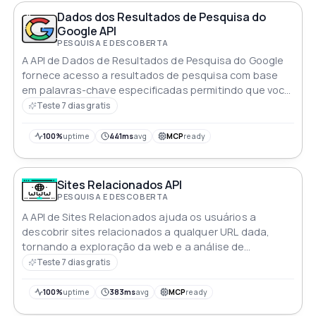
Dados dos Resultados de Pesquisa do
Google API
PESQUISA E DESCOBERTA
A API de Dados de Resultados de Pesquisa do Google
fornece acesso a resultados de pesquisa com base
em palavras-chave especificadas permitindo que você
obtenha informações valiosas para seus usuários
Teste 7 dias gratis
100%
uptime
441ms
avg
MCP
ready
Sites Relacionados API
PESQUISA E DESCOBERTA
A API de Sites Relacionados ajuda os usuários a
descobrir sites relacionados a qualquer URL dada,
tornando a exploração da web e a análise de
concorrência simples e eficiente
Teste 7 dias gratis
100%
uptime
383ms
avg
MCP
ready