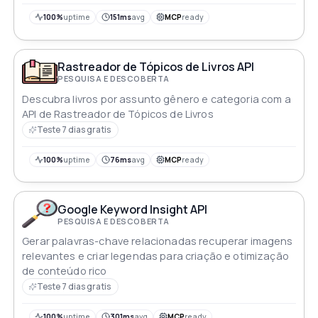
100%
uptime
151ms
avg
MCP
ready
Rastreador de Tópicos de Livros API
PESQUISA E DESCOBERTA
Descubra livros por assunto gênero e categoria com a
API de Rastreador de Tópicos de Livros
Teste 7 dias gratis
100%
uptime
76ms
avg
MCP
ready
Google Keyword Insight API
PESQUISA E DESCOBERTA
Gerar palavras-chave relacionadas recuperar imagens
relevantes e criar legendas para criação e otimização
de conteúdo rico
Teste 7 dias gratis
100%
uptime
301ms
avg
MCP
ready