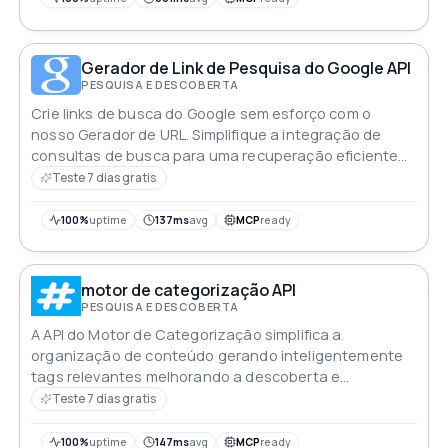
Gerador de Link de Pesquisa do Google API
PESQUISA E DESCOBERTA
Crie links de busca do Google sem esforço com o
nosso Gerador de URL. Simplifique a integração de
consultas de busca para uma recuperação eficiente
de informações e experiências aprimoradas do usuário
Teste 7 dias gratis
100%
uptime
137ms
avg
MCP
ready
motor de categorização API
PESQUISA E DESCOBERTA
A API do Motor de Categorização simplifica a
organização de conteúdo gerando inteligentemente
tags relevantes melhorando a descoberta e
economizando tempo para os criadores
Teste 7 dias gratis
100%
uptime
147ms
avg
MCP
ready