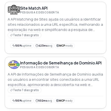
conteúdo Com sua interface intuitiva esta API é fácil
de usar e pode ajudar empresas a se manterem
Site Match API
competitivas no cenário online atual
PESQUISA E DESCOBERTA
A API Matching de Sites ajuda os usuários a identificar
sites relacionados a uma URL específica, melhorando a
exploração na web e simplificando a pesquisa de
concorrentes
Teste 7 dias gratis
100%
uptime
423ms
avg
MCP
ready
Informação de Semelhança de Domínio API
PESQUISA E DESCOBERTA
A API de Informações de Semelhança de Domínio auxilia
os usuários a encontrar sites conectados a uma URL
específica, aprimorando a descoberta na web e
facilitando a análise de concorrentes
Teste 7 dias gratis
100%
uptime
502ms
avg
MCP
ready