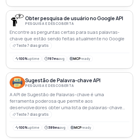
Obter pesquisa de usuário no Google API
PESQUISA E DESCOBERTA
Encontre as perguntas certas para suas palavras-
chave que estão sendo feitas atualmente no Google
Teste 7 dias gratis
100%
uptime
197ms
avg
MCP
ready
Sugestão de Palavra-chave API
PESQUISA E DESCOBERTA
A API de Sugestão de Palavras-chave é uma
ferramenta poderosa que permite aos
desenvolvedores obter uma lista de palavras-chave
sugeridas relacionadas a um tópico ou frase
Teste 7 dias gratis
específicos Esta API pode ser usada para aprimorar o
conteúdo do site melhorar as classificações em
100%
uptime
389ms
avg
MCP
ready
motores de busca e gerar novas ideias para criação de