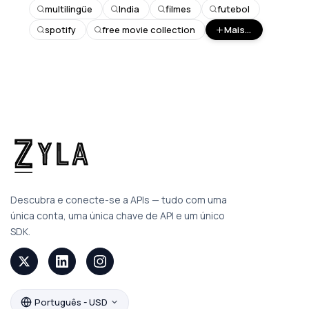
multilingüe
India
filmes
futebol
spotify
free movie collection
Mais...
Descubra e conecte-se a APIs — tudo com uma
única conta, uma única chave de API e um único
SDK.
Português - USD