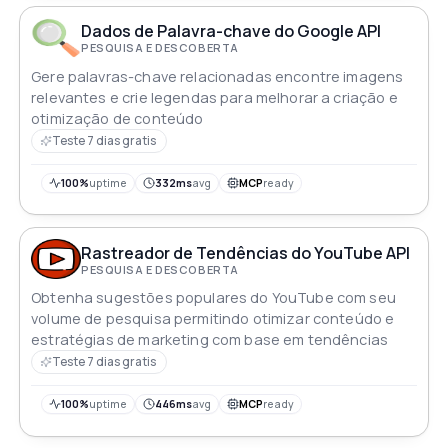
Dados de Palavra-chave do Google API
PESQUISA E DESCOBERTA
Gere palavras-chave relacionadas encontre imagens
relevantes e crie legendas para melhorar a criação e
otimização de conteúdo
Teste 7 dias gratis
100%
uptime
332ms
avg
MCP
ready
Rastreador de Tendências do YouTube API
PESQUISA E DESCOBERTA
Obtenha sugestões populares do YouTube com seu
volume de pesquisa permitindo otimizar conteúdo e
estratégias de marketing com base em tendências
Teste 7 dias gratis
100%
uptime
446ms
avg
MCP
ready