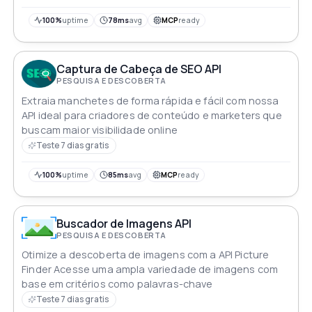
100%
uptime
78ms
avg
MCP
ready
Captura de Cabeça de SEO API
PESQUISA E DESCOBERTA
Extraia manchetes de forma rápida e fácil com nossa
API ideal para criadores de conteúdo e marketers que
buscam maior visibilidade online
Teste 7 dias gratis
100%
uptime
85ms
avg
MCP
ready
Buscador de Imagens API
PESQUISA E DESCOBERTA
Otimize a descoberta de imagens com a API Picture
Finder Acesse uma ampla variedade de imagens com
base em critérios como palavras-chave
Teste 7 dias gratis