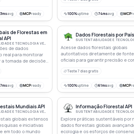
53ms
avg
MCP
ready
100%
uptime
74ms
avg
MCP
r
bais de Florestas em
Dados Florestais por País
l API
SUSTENTABILIDADE E TECNOLOGIA VERDE
Acesse dados florestais globais
ções de dados
autoritativos diretamente de font
o real para monitorar
oficiais para garantir precisão e c
 a tomada de decisões
Teste 7 dias gratis
67ms
avg
MCP
ready
100%
uptime
61ms
avg
MCP
r
estais Mundiais API
Informação Florestal API
SUSTENTABILIDADE E TECNOLOGIA VERDE
stais globais extensos
Explore práticas sustentáveis por 
squisas e iniciativas
dados florestais globais avançand
de em todo o mundo
ecologia e os esforços de conserv