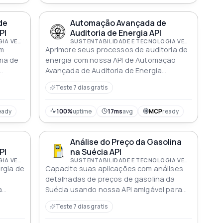
de
Automação Avançada de
PI
Auditoria de Energia API
SUSTENTABILIDADE E TECNOLOGIA VERDE
SUSTENTABILIDADE E TECNOLOGIA VERDE
om
Aprimore seus processos de auditoria de
ria de
energia com nossa API de Automação
Avançada de Auditoria de Energia
o de
projetada para precisão e relatórios
Teste 7 dias gratis
simplificados
eady
100%
uptime
17ms
avg
MCP
ready
Análise do Preço da Gasolina
PI
na Suécia API
SUSTENTABILIDADE E TECNOLOGIA VERDE
SUSTENTABILIDADE E TECNOLOGIA VERDE
rgia de
Capacite suas aplicações com análises
detalhadas de preços de gasolina da
a
Suécia usando nossa API amigável para
a e
desenvolvedores
Teste 7 dias gratis