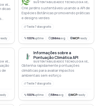
SUSTENTABILIDADE E TECNOLOGIA VERDE
SUSTENTABILIDADE E TECNOLOGIA VERDE
Crie jardins sustentáveis usando a API de
 dicas
Espécies Botânicas promovendo práticas
e designs verdes
s
m vasos
Teste 7 dias gratis
ready
100%
uptime
266ms
avg
MCP
ready
Informações sobre a
Pontuação Climática API
SUSTENTABILIDADE E TECNOLOGIA VERDE
SUSTENTABILIDADE E TECNOLOGIA VERDE
tuação
Obtenha rapidamente pontuações
s de
climáticas para avaliar impactos
ambientais sem esforço
Teste 7 dias gratis
eady
100%
uptime
58ms
avg
MCP
ready