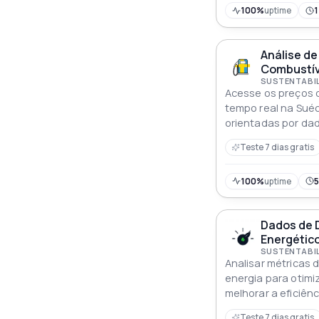
100%
uptime
Análise de
Combustíve
Acesse os preços 
tempo real na Suéc
orientadas por da
análise abrangent
Teste 7 dias gratis
100%
uptime
Dados de
Energético
Analisar métricas
energia para otim
melhorar a eficiên
Teste 7 dias gratis