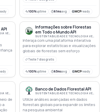
eady
100%
uptime
61ms
avg
MCP
ready
Informações sobre Florestas
 API
em Todo o Mundo API
SUSTENTABILIDADE E TECNOLOGIA VERDE
SUSTENTABILIDADE E TECNOLOGIA VERDE
Interaja com uma plataforma interativa
es
para explorar estatísticas e visualizações
onfiança
globais de florestas sem esforço
Teste 7 dias gratis
eady
100%
uptime
63ms
avg
MCP
ready
Banco de Dados Florestal API
SUSTENTABILIDADE E TECNOLOGIA VERDE
SUSTENTABILIDADE E TECNOLOGIA VERDE
meio de
Utilize análises avançadas em dados
o a
florestais globais para expandir os limites
ação
na pesquisa ambiental