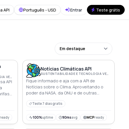
a API
Português - USD
Entrar
Teste grátis
Em destaque
a
Notícias Climáticas API
SUSTENTABILIDADE E TECNOLOGIA VERDE
SUSTENTABILIDADE E TECNOLOGIA VERDE
Fique informado e aja com a API de
sa API
Notícias sobre o Clima. Aproveitando o
pa
poder da NASA, da ONU e de outras
rifas
fontes respeitáveis, esta API flexível e
tóricas
Teste 7 dias gratis
super-rápida agrega notícias sobre as
a-se à
mudanças climáticas em todo o mundo.
a
Com filtragem, paginação e miniaturas
 você a
ready
100%
uptime
90ms
avg
MCP
ready
cativantes, ela permite que você acesse