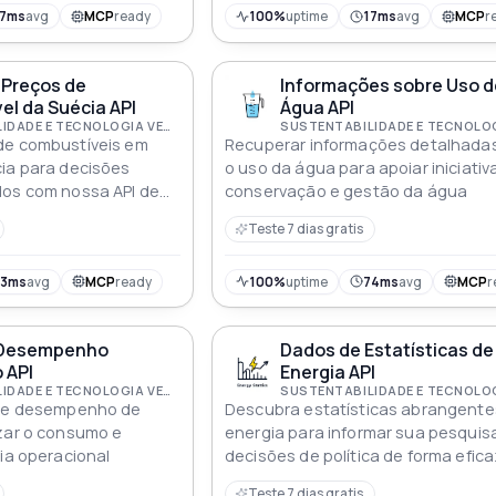
17ms
avg
MCP
ready
100%
uptime
17ms
avg
MCP
r
 Preços de
Informações sobre Uso d
l da Suécia API
Água API
SUSTENTABILIDADE E TECNOLOGIA VERDE
de combustíveis em
Recuperar informações detalhada
ia para decisões
o uso da água para apoiar iniciativ
dos com nossa API de
conservação e gestão da água
e
Teste 7 dias gratis
53ms
avg
MCP
ready
100%
uptime
74ms
avg
MCP
r
 Desempenho
Dados de Estatísticas de
 API
Energia API
SUSTENTABILIDADE E TECNOLOGIA VERDE
 de desempenho de
Descubra estatísticas abrangente
izar o consumo e
energia para informar sua pesquis
cia operacional
decisões de política de forma efic
Teste 7 dias gratis