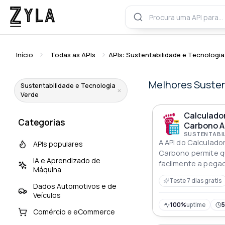
Início
Todas as APIs
APIs: Sustentabilidade e Tecnologia
Melhores Susten
Sustentabilidade e Tecnologia
Verde
Calculado
Categorias
Carbono A
A API do Calculado
APIs populares
Carbono permite q
IA e Aprendizado de
facilmente a pega
Máquina
qualquer produto o
Teste 7 dias gratis
integrada a qualqu
Dados Automotivos e de
Veículos
múltiplas métricas,
rastreamento e a 
100%
uptime
Comércio e eCommerce
ambiental