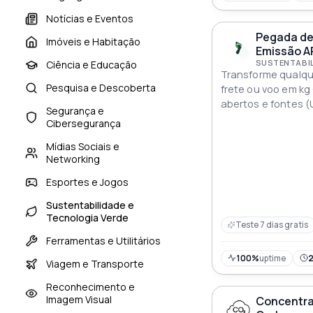
Notícias e Eventos
Pegada de
Imóveis e Habitação
Emissão A
Ciência e Educação
Transforme qualqu
Pesquisa e Descoberta
frete ou voo em kg
abertos e fontes 
Segurança e
IPCC) além da int
Cibersegurança
rede ao vivo para G
Mídias Sociais e
Networking
Esportes e Jogos
Sustentabilidade e
Tecnologia Verde
Teste 7 dias gratis
Ferramentas e Utilitários
100%
uptime
Viagem e Transporte
Reconhecimento e
Imagem Visual
Concentra