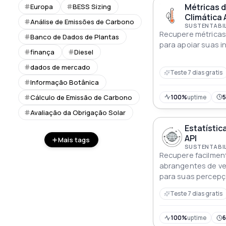
Métricas 
Europa
BESS Sizing
Climática 
Análise de Emissões de Carbono
Recupere métricas 
Banco de Dados de Plantas
para apoiar suas i
finança
Diesel
dados de mercado
Teste 7 dias gratis
Informação Botânica
Cálculo de Emissão de Carbono
100%
uptime
Avaliação da Obrigação Solar
Estatístic
API
Mais tags
Recupere facilment
abrangentes de ve
para suas percepç
Teste 7 dias gratis
100%
uptime