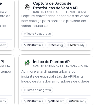
e
Captura de Dados de
Estatísticas de Vento API
SUSTENTABILIDADE E TECNOLOGIA VERDE
SUSTENTABILIDADE E TECNOLOGIA VERDE
bre os
Capture estatísticas essenciais de vento
sem esforço para análise e previsão em
s de
várias indústrias
Teste 7 dias gratis
eady
100%
uptime
55ms
avg
MCP
ready
API
Índice de Plantas API
SUSTENTABILIDADE E TECNOLOGIA VERDE
SUSTENTABILIDADE E TECNOLOGIA VERDE
m tempo
Aprimore a jardinagem urbana com
a
insights de especialistas da API Plants
Index, destinados a moradores de cidade
Teste 7 dias gratis
eady
100%
uptime
387ms
avg
MCP
ready