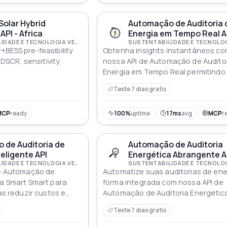
Solar Hybrid
Automação de Auditoria 
 API - Africa
Energia em Tempo Real A
SUSTENTABILIDADE E TECNOLOGIA VERDE
+BESS pre-feasibility
Obtenha insights instantâneos c
, DSCR, sensitivity,
nossa API de Automação de Audito
Energia em Tempo Real permitindo
ajustes imediatos e gerenciament
Teste 7 dias gratis
energia mais inteligente
MCP
ready
100%
uptime
17ms
avg
MCP
r
 de Auditoria de
Automação de Auditoria
teligente API
Energética Abrangente A
SUSTENTABILIDADE E TECNOLOGIA VERDE
de Automação de
Automatize suas auditorias de ene
ia Smart Smart para
forma integrada com nossa API de
ias reduzir custos e
Automação de Auditoria Energétic
penho energético sem
Abrangente maximizando eficiênci
Teste 7 dias gratis
insights