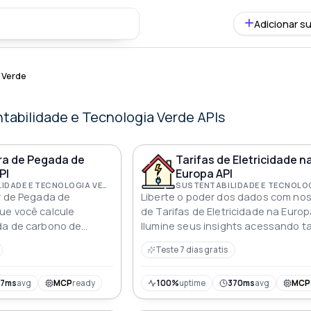
Adicionar su
 Verde
tabilidade e Tecnologia Verde APIs
ra de Pegada de
Tarifas de Eletricidade n
PI
Europa API
SUSTENTABILIDADE E TECNOLOGIA VERDE
r de Pegada de
Liberte o poder dos dados com nos
ue você calcule
de Tarifas de Eletricidade na Euro
da de carbono de
Ilumine seus insights acessando ta
u serviço. Ela pode ser
de eletricidade em tempo real e his
Teste 7 dias gratis
er aplicativo e suporta
para vários países da UE Mantenh
 facilitando o
frente no jogo da energia com est
redução do impacto
ferramenta dinâmica que capacita
57ms
avg
MCP
ready
100%
uptime
370ms
avg
MCP
tomar decisões informadas em um