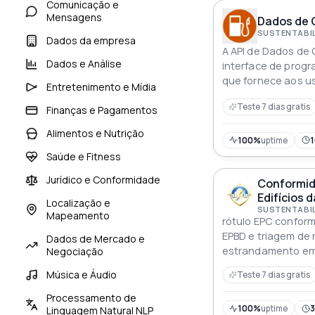
Comunicação e
Mensagens
Dados de 
Dados da empresa
A API de Dados de
Dados e Análise
interface de progr
que fornece aos u
Entretenimento e Mídia
em tempo real sob
Teste 7 dias gratis
oferta de gás natu
Finanças e Pagamentos
Alimentos e Nutrição
100%
uptime
Saúde e Fitness
Jurídico e Conformidade
Conformid
Edifícios d
Localização e
Mapeamento
rótulo EPC confor
EPBD e triagem de 
Dados de Mercado e
estrandamento em
Negociação
energia primária o
Música e Áudio
Teste 7 dias gratis
renovação e mode
taxa de capital pa
Processamento de
de ativos
100%
uptime
Linguagem Natural NLP