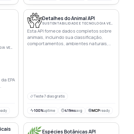
Detalhes do Animal API
SUSTENTABILIDADE E TECNOLOGIA VERDE
Esta API fornece dados completos sobre
animais, incluindo sua classificação,
comportamentos, ambientes naturais,
SUSTENTABILIDADE E TECNOLOGIA VERDE
desafios de conservação, padrões
populacionais e características físicas
 da EPA
e NYC
Teste 7 dias gratis
e
teiro
eady
100%
uptime
419ms
avg
MCP
ready
igura
tada
icais
Espécies Botânicas API