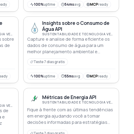
eady
100%
uptime
54ms
avg
MCP
ready
e
Insights sobre o Consumo de
Água API
SUSTENTABILIDADE E TECNOLOGIA VERDE
SUSTENTABILIDADE E TECNOLOGIA VERDE
s sobre
Capture e analise de forma eficiente os
as de
dados de consumo de água para um
melhor planejamento ambiental e
impacto
Teste 7 dias gratis
eady
100%
uptime
55ms
avg
MCP
ready
Métricas de Energia API
SUSTENTABILIDADE E TECNOLOGIA VERDE
SUSTENTABILIDADE E TECNOLOGIA VERDE
Fique à frente com as últimas tendências
s de
em energia ajudando você a tomar
a e
decisões informadas para estratégias
az
futuras
Teste 7 dias gratis