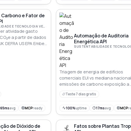
do aquecimento global no Ártico
 Carbono e Fator de
PI
SUSTENTABILIDADE E TECNOLOGIA VERDE
er atividade gasto
Automação de Auditoria
 CO₂e a partir de dados
Energética API
(UK DEFRA US EPA Ember
ensidade de carbono da
B US e UE e 213 países
Triagem de energia de edifícios
comerciais EUI vs mediana nacional
emissões de carbono exposição a
penalidades em dólares através d
Teste 7 dias gratis
LL97 Boston BERDO Denver Energiz
Denver e Washington DC BEPS
compensação solar no telhado e ro
265ms
avg
MCP
ready
100%
uptime
17ms
avg
MCP
r
de atualização classificado Cada f
remete a uma fonte regulatória ci
ção de Dióxido de
Fatos sobre Plantas Trop