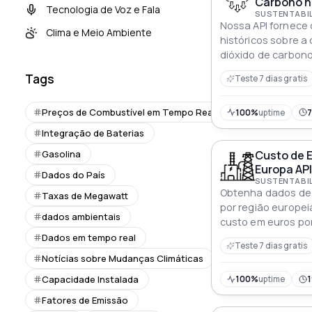
Carbono n
Tecnologia de Voz e Fala
Nossa API fornece 
Clima e Meio Ambiente
históricos sobre a
dióxido de carbon
atualizados em um
Tags
Teste 7 dias gratis
Os dados são apr
fração molar em a
Preços de Combustível em Tempo Real
partes por milhão 
100%
uptime
período de 2010 at
Integração de Baterias
Custo de E
Gasolina
Europa API
Dados do País
Obtenha dados de 
Taxas de Megawatt
por região europe
dados ambientais
custo em euros po
data de consulta
Dados em tempo real
Teste 7 dias gratis
Notícias sobre Mudanças Climáticas
Capacidade Instalada
100%
uptime
Fatores de Emissão