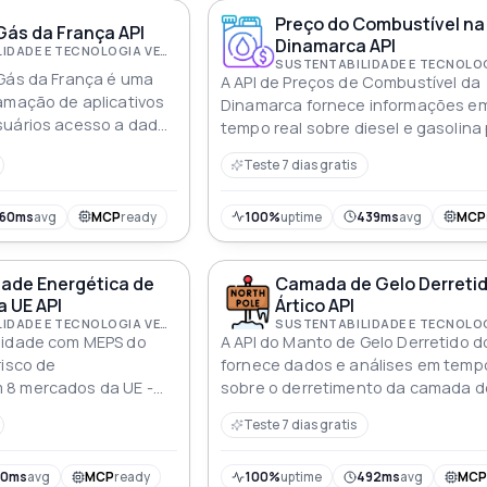
cenário em rápida evolução Ilumin
Preço do Combustível na
jornada orientada por dados
Gás da França API
Dinamarca API
SUSTENTABILIDADE E TECNOLOGIA VERDE
 Gás da França é uma
A API de Preços de Combustível da
amação de aplicativos
Dinamarca fornece informações e
suários acesso a dados
tempo real sobre diesel e gasolina
re o consumo e a
facilitar o transporte e o planejam
Teste 7 dias gratis
ral na França
combustíveis de forma econômica 
sustentável
160ms
avg
MCP
ready
100%
uptime
439ms
avg
MCP
ade Energética de
Camada de Gelo Derreti
a UE API
Ártico API
SUSTENTABILIDADE E TECNOLOGIA VERDE
midade com MEPS do
A API do Manto de Gelo Derretido d
risco de
fornece dados e análises em tempo
 8 mercados da UE -
sobre o derretimento da camada d
brigação solar custo de
na região ártica, incluindo informa
Teste 7 dias gratis
lagem de desconto da
sobre a extensão e o volume do gel
ra credores e gestores
para pesquisadores, ativistas clim
qualquer pessoa interessada nos 
30ms
avg
MCP
ready
100%
uptime
492ms
avg
MC