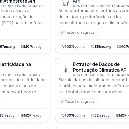
a Atmosfera API
API
SUSTENTABILIDADE E TECNOLOGIA VERDE
dados atuais e
Acesse informações botânicas com
 concentração de
de cuidado, preferências de luz,
o (CO2) na atmosfera,
sensibilidade a pragas e dimensõe
a base quase diária.
físicas para plantas decorativas e
Teste 7 dias gratis
esentados como uma
r seco, medidos em
(ppm), e cobrem o
787ms
avg
MCP
ready
100%
uptime
136ms
avg
MCP
é o presente
letricidade na
Extrator de Dados de
Pontuação Climática API
SUSTENTABILIDADE E TECNOLOGIA VERDE
preços de eletricidade
Extraia dados detalhados de pon
ia com detalhes do
climática para melhorar os esforço
r megawatt hora e
sustentabilidade sem problemas
Teste 7 dias gratis
197ms
avg
MCP
ready
100%
uptime
52ms
avg
MCP
r