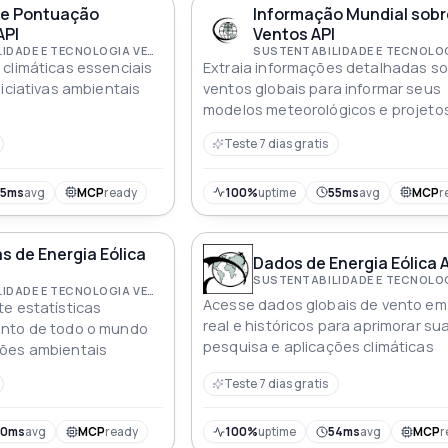
de Pontuação
Informação Mundial sobr
API
Ventos API
SUSTENTABILIDADE E TECNOLOGIA VERDE
climáticas essenciais
Extraia informações detalhadas so
niciativas ambientais
ventos globais para informar seus
modelos meteorológicos e projeto
energia renovável
Teste 7 dias gratis
55ms
avg
MCP
ready
100%
uptime
55ms
avg
MCP
r
as de Energia Eólica
Dados de Energia Eólica 
SUSTENTABILIDADE E TECNOLOGIA VERDE
Acesse dados globais de vento e
e estatísticas
real e históricos para aprimorar su
nto de todo o mundo
pesquisa e aplicações climáticas
ões ambientais
Teste 7 dias gratis
60ms
avg
MCP
ready
100%
uptime
54ms
avg
MCP
r