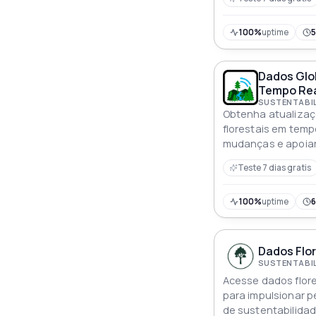
100%
uptime
Dados Glo
Tempo Rea
Obtenha atualiza
florestais em temp
mudanças e apoiar
ambientais
Teste 7 dias gratis
100%
uptime
Dados Flor
Acesse dados flore
para impulsionar pe
de sustentabilida