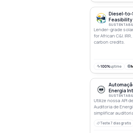
Diesel-to-
Feasibility
Lender-grade solar
for African C&I. IRR
carbon credits.
100%
uptime
Automação
Energia In
Utilize nossa API 
Auditoria de Energ
simplificar auditor
melhorar o desem
Teste 7 dias gratis
esforço