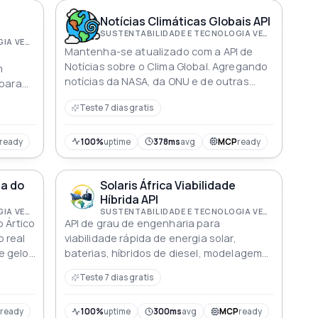
as manchetes mais relevantes. Seu portal
e sua
para um mundo mais verde o aguarda
Notícias Climáticas Globais API
SUSTENTABILIDADE E TECNOLOGIA VERDE
SUSTENTABILIDADE E TECNOLOGIA VERDE
Mantenha-se atualizado com a API de
Notícias sobre o Clima Global. Agregando
m
notícias da NASA, da ONU e de outras
 para
fontes confiáveis, esta API fornece as
ento de
Teste 7 dias gratis
últimas informações sobre as mudanças
e
climáticas em todo o mundo. Com
recursos como filtragem, paginação e
ready
100%
uptime
378ms
avg
MCP
ready
miniaturas envolventes, acesse os títulos
mais relevantes facilmente e tome
da do
Solaris África Viabilidade
decisões informadas para um futuro
Híbrida API
sustentável
SUSTENTABILIDADE E TECNOLOGIA VERDE
SUSTENTABILIDADE E TECNOLOGIA VERDE
o Ártico
API de grau de engenharia para
 real
viabilidade rápida de energia solar,
e gelo
baterias, híbridos de diesel, modelagem
ções
financeira e triagem de projetos prontos
Teste 7 dias gratis
o Ideal
para financiadores nos mercados
áticos e
comerciais e industriais africanos
efeitos
P
ready
100%
uptime
300ms
avg
MCP
ready