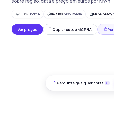
sobre região, data e preço em euros por MWh
100%
uptime
847 ms
resp. média
MCP-ready
Ver preços
Copiar setup MCP/IA
Per
Pergunte qualquer coisa