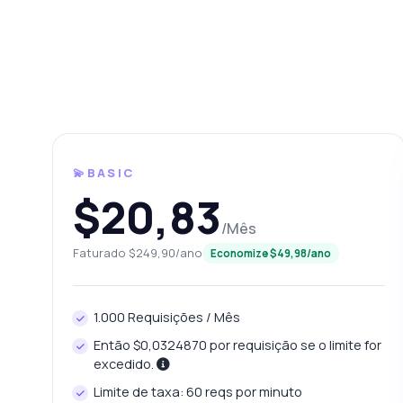
💫BASIC
$20,83
Perg
/Mês
Respostas 
Faturado $249,90/ano
Economize $49,98/ano
Olá
— e
1.000 Requisições / Mês
Co
Então $0,0324870 por requisição se o limite for
excedido.
Qu
Limite de taxa: 60 reqs por minuto
Co