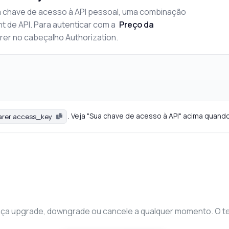
 chave de acesso à API pessoal, uma combinação
nt de API. Para autenticar com a
Preço da
arer no cabeçalho Authorization.
. Veja "Sua chave de acesso à API" acima quando
arer access_key
a upgrade, downgrade ou cancele a qualquer momento. O teste