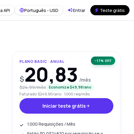
a API
Português - USD
Entrar
Teste grátis
−17% OFF
PLANO BASIC · ANUAL
20,83
$
/mês
$24,99/mês
Economize $49,98/ano
Faturado $249,90/ano · 1.000 req/mês
Iniciar teste grátis
1.000 Requisições / Mês
Então $0,0324870 por requisição se o