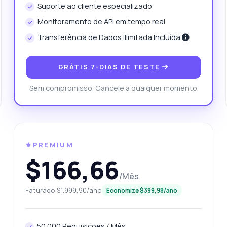
Suporte ao cliente especializado
 que formato os dados de preços são retornados?
Monitoramento de API em tempo real
istem limites de uso que devo conhecer?
Transferência de Dados Ilimitada Incluída
que esta API pode fazer?
Mostre-me um exemplo de código
anto custa?
GRÁTIS 7-DIAS DE TESTE
Sem compromisso. Cancele a qualquer momento
Respondido por Zyla AI
·
Prefiro perguntar ao Suporte
⚜️PREMIUM
$166,66
/Mês
Faturado $1.999,90/ano
Economize $399,98/ano
50.000 Requisições / Mês