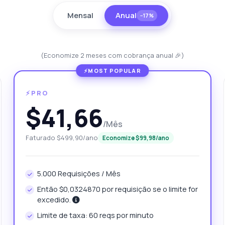
Mensal
Anual
−17%
(Economize 2 meses com cobrança anual 🎉)
⚡PRO
$41,66
unte qualquer coisa
/Mês
sobre Preço da Eletricidade Europa API
Faturado $499,90/ano
Economize $99,98/ano
! Pergunte qualquer coisa sobre Preço da Eletricidade Europa API
ndpoints, preços, dicas de integração, o que precisar.
5.000 Requisições / Mês
Então $0,0324870 por requisição se o limite for
mo obtenho o preço de eletricidade hoje?
excedido.
ais regiões posso consultar?
Limite de taxa: 60 reqs por minuto
mo recupero dados históricos de preços?