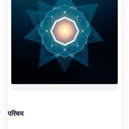
परिचय