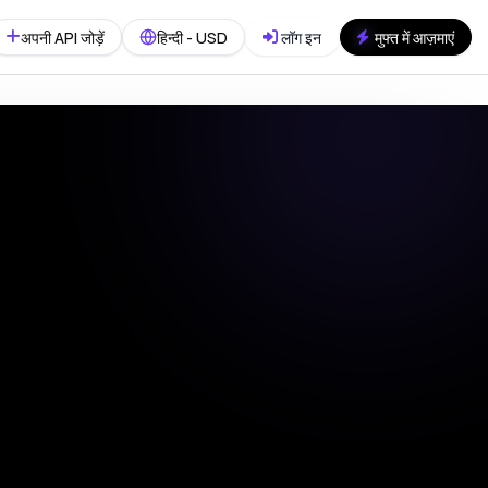
अपनी API जोड़ें
हिन्दी - USD
लॉग इन
मुफ्त में आज़माएं