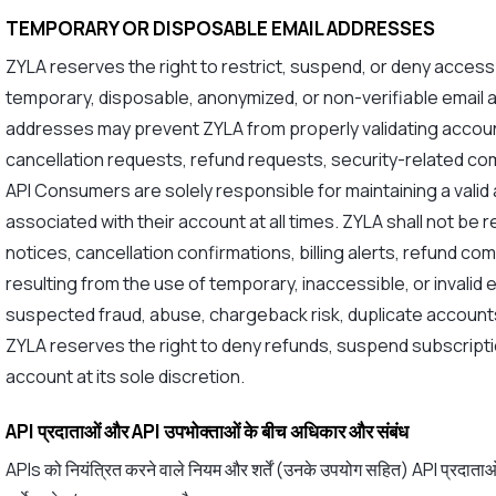
TEMPORARY OR DISPOSABLE EMAIL ADDRESSES
ZYLA reserves the right to restrict, suspend, or deny acces
temporary, disposable, anonymized, or non-verifiable email 
addresses may prevent ZYLA from properly validating accoun
cancellation requests, refund requests, security-related co
API Consumers are solely responsible for maintaining a valid
associated with their account at all times. ZYLA shall not be r
notices, cancellation confirmations, billing alerts, refund 
resulting from the use of temporary, inaccessible, or invalid 
suspected fraud, abuse, chargeback risk, duplicate accounts
ZYLA reserves the right to deny refunds, suspend subscripti
account at its sole discretion.
API प्रदाताओं और API उपभोक्ताओं के बीच अधिकार और संबंध
APIs को नियंत्रित करने वाले नियम और शर्तें (उनके उपयोग सहित) API प्रदाता