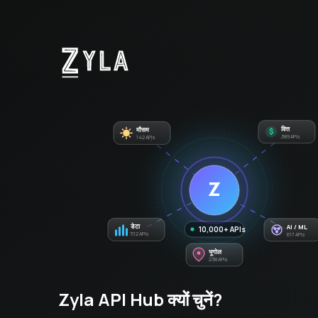
मौसम
वित्त
$
142 APIs
389 APIs
Z
डेटा
AI / ML
10,000+ APIs
512 APIs
617 APIs
भूगोल
238 APIs
Zyla API Hub क्यों चुनें?