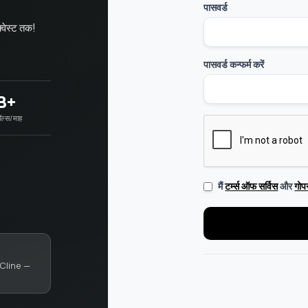
पासवर्ड
्वेस्ट तक!
पासवर्ड कन्फर्म करें
B+
ल्स/माह
टर्म्स ऑफ सर्विस
गोप
मैं
और
Cline —