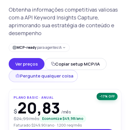
Obtenha informações competitivas valiosas
com a API Keyword Insights Capture,
aprimorando sua estratégia de conteúdo e
desempenho
MCP-ready
para agentes IA
Ver preços
Copiar setup MCP/IA
Pergunte qualquer coisa
−17% OFF
PLANO BASIC · ANUAL
20,83
$
/mês
$24,99/mês
Economize $49,98/ano
Faturado $249,90/ano · 1.200 req/mês