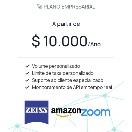
🚀 PLANO EMPRESARIAL
O que esta API pode fazer?
Mostre-me um exemplo de código
A partir de
Quanto custa?
$ 10.000
/Ano
Respondido por Zyla AI
·
Prefiro perguntar ao Suporte
Volume personalizado
Limite de taxa personalizado
Suporte ao cliente especializado
Monitoramento de API em tempo real