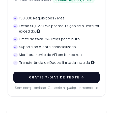
Faturado $9.999,90/ano
Economize $1.999,98/ano
150.000 Requisições / Mês
Então $0,0270725 por requisição se o limite for
excedido.
Pergunte qualquer coisa
Respostas sobre Captura de Insights de Palavras-chave API
Limite de taxa: 240 reqs por minuto
Suporte ao cliente especializado
Olá! Pergunte qualquer coisa sobre
Monitoramento de API em tempo real
Captura de Insights de Palavras-chave API
Transferência de Dados Ilimitada Incluída
— endpoints, preços, dicas de integração,
o que precisar.
Como analiso várias palavras-chave?
GRÁTIS 7-DIAS DE TESTE
Quais parâmetros preciso para a solicitação?
Sem compromisso. Cancele a qualquer momento
Como é determinada a intenção de busca?
Posso obter dados históricos de volume de
busca?
Qual é o formato da resposta?