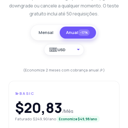
downgrade ou cancele a qualquer momento. O teste
gratuito inclui até 50 requisições.
Mensal
Anual
−17%
🇺🇸 USD
(Economize 2 meses com cobrança anual 🎉)
💫BASIC
$20,83
/Mês
Faturado $249,90/ano
Economize $49,98/ano