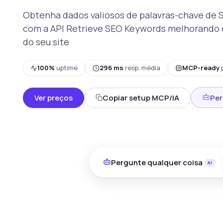
Obtenha dados valiosos de palavras-chave de
com a API Retrieve SEO Keywords melhorando
do seu site
100%
uptime
296 ms
resp. média
MCP-ready
Ver preços
Copiar setup MCP/IA
Per
Pergunte qualquer coisa