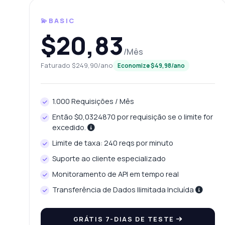
💫BASIC
$20,83
/Mês
Faturado $249,90/ano
Economize $49,98/ano
1.000 Requisições / Mês
Então $0,0324870 por requisição se o limite for
Perg
excedido.
Respostas 
Limite de taxa: 240 reqs por minuto
Suporte ao cliente especializado
Olá
Monitoramento de API em tempo real
API
Transferência de Dados Ilimitada Incluída
Co
Qu
GRÁTIS 7-DIAS DE TESTE