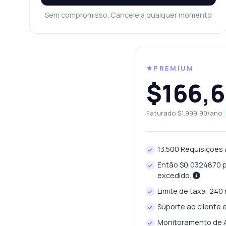
Co
Sem compromisso. Cancele a qualquer momento
Po
Qu
Mo
⚜️PREMIUM
$166,
Faturado $1.999,90/ano
13.500 Requisições 
Então $0,0324870 po
excedido.
Limite de taxa: 240
Suporte ao cliente 
Monitoramento de A