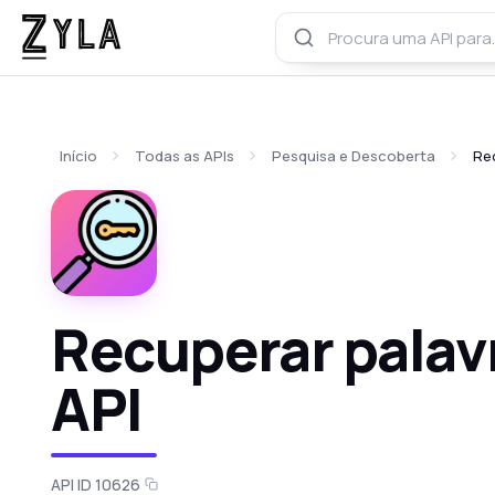
Início
Todas as APIs
Pesquisa e Descoberta
Re
Recuperar palav
API
API ID 10626