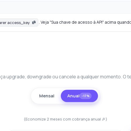
. Veja "Sua chave de acesso à API" acima quando
arer access_key
a upgrade, downgrade ou cancele a qualquer momento. O teste
Mensal
Anual
−17%
(Economize 2 meses com cobrança anual 🎉)