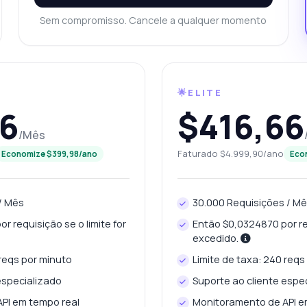
mo é calculada a dificuldade da palavra-chave?
Sem compromisso. Cancele a qualquer momento
sso filtrar resultados por intenção de busca?
al formato de resposta recebo?
O que esta API pode fazer?
stre-me um exemplo de código
Quanto custa?
🌟ELITE
66
$416,66
/Mês
Faturado $4.999,90/ano
Respondido por Zyla AI
Economize $399,98/ano
Eco
·
Prefiro perguntar ao Suporte
/ Mês
30.000 Requisições / M
r requisição se o limite for
Então $0,0324870 por req
excedido.
 reqs por minuto
Limite de taxa: 240 reqs
especializado
Suporte ao cliente espe
PI em tempo real
Monitoramento de API e