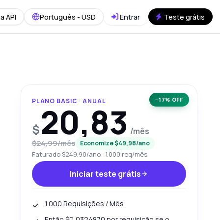
a API
Português - USD
Entrar
Teste grátis
−17% OFF
PLANO BASIC · ANUAL
20,83
$
/mês
$24,99/mês
Economize $49,98/ano
Faturado $249,90/ano · 1.000 req/mês
Iniciar teste grátis
1.000 Requisições / Mês
Então $0,0324870 por requisição se o