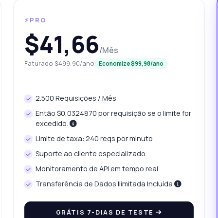
⚡PRO
$41,66
/Mês
Faturado $499,90/ano
Economize $99,98/ano
2.500 Requisições / Mês
Então $0,0324870 por requisição se o limite for
unte qualquer coisa
excedido.
sobre Recuperar palavras-chave de SEO API
Limite de taxa: 240 reqs por minuto
Suporte ao cliente especializado
! Pergunte qualquer coisa sobre Recuperar palavras-chave de SEO
Monitoramento de API em tempo real
 — endpoints, preços, dicas de integração, o que precisar.
Transferência de Dados Ilimitada Incluída
mo obtenho dados de volume mensal?
ais parâmetros preciso para a solicitação?
GRÁTIS 7-DIAS DE TESTE