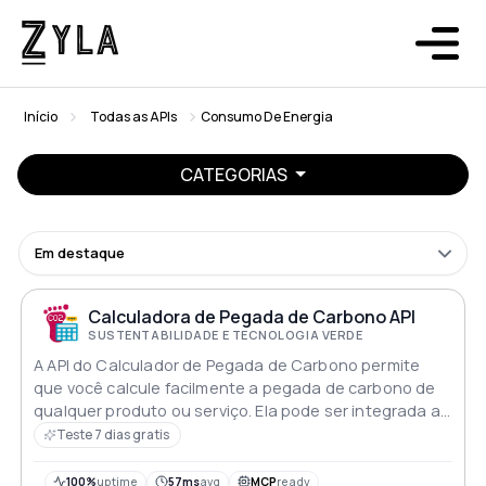
Início
Todas as APIs
Consumo De Energia
CATEGORIAS
Em destaque
Calculadora de Pegada de Carbono API
SUSTENTABILIDADE E TECNOLOGIA VERDE
A API do Calculador de Pegada de Carbono permite
que você calcule facilmente a pegada de carbono de
qualquer produto ou serviço. Ela pode ser integrada a
qualquer aplicativo e suporta múltiplas métricas,
Teste 7 dias gratis
facilitando o rastreamento e a redução do impacto
ambiental
100%
uptime
57ms
avg
MCP
ready