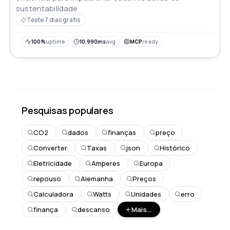
sustentabilidade
Teste 7 dias gratis
100%
uptime
10.990ms
avg
MCP
ready
Pesquisas populares
CO2
dados
finanças
preço
Converter
Taxas
json
Histórico
Eletricidade
Amperes
Europa
repouso
Alemanha
Preços
Calculadora
Watts
Unidades
erro
finança
descanso
Mais...