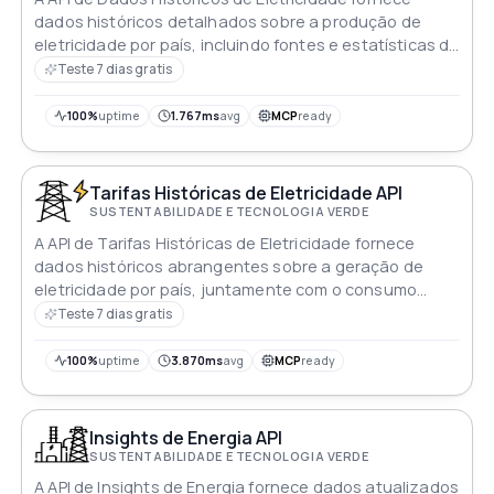
dados históricos detalhados sobre a produção de
eletricidade por país, incluindo fontes e estatísticas de
consumo
Teste 7 dias gratis
100%
uptime
1.767ms
avg
MCP
ready
Tarifas Históricas de Eletricidade API
SUSTENTABILIDADE E TECNOLOGIA VERDE
A API de Tarifas Históricas de Eletricidade fornece
dados históricos abrangentes sobre a geração de
eletricidade por país, juntamente com o consumo
detalhado
Teste 7 dias gratis
100%
uptime
3.870ms
avg
MCP
ready
Insights de Energia API
SUSTENTABILIDADE E TECNOLOGIA VERDE
A API de Insights de Energia fornece dados atualizados