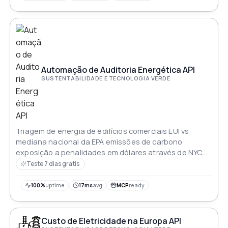
exija conversões entre essas unidades, essa API pode
ajudá-lo a realizar conversões precisas com facilidade.
Ela também oferece a flexibilidade para converter
outras unidades relacionadas.
Automação de Auditoria Energética API
SUSTENTABILIDADE E TECNOLOGIA VERDE
Triagem de energia de edifícios comerciais EUI vs
mediana nacional da EPA emissões de carbono
exposição a penalidades em dólares através de NYC
LL97 Boston BERDO Denver Energize Denver e
Teste 7 dias gratis
Washington DC BEPS compensação solar no telhado e
roteiro de atualização classificado Cada figura remete
100%
uptime
17ms
avg
MCP
ready
a uma fonte regulatória citada
Custo de Eletricidade na Europa API