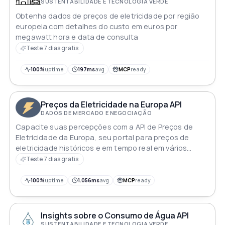
SUSTENTABILIDADE E TECNOLOGIA VERDE
Obtenha dados de preços de eletricidade por região
europeia com detalhes do custo em euros por
megawatt hora e data de consulta
Teste 7 dias gratis
100%
uptime
197ms
avg
MCP
ready
Preços da Eletricidade na Europa API
DADOS DE MERCADO E NEGOCIAÇÃO
Capacite suas percepções com a API de Preços de
Eletricidade da Europa, seu portal para preços de
eletricidade históricos e em tempo real em vários
países da UE. Libere o poder dos dados para otimizar a
Teste 7 dias gratis
tomada de decisões, navegar nas tendências do
mercado e permanecer eletrificadamente informado.
100%
uptime
1.056ms
avg
MCP
ready
Gere inovação com acesso contínuo ao pulso dos
mercados de energia europeus
Insights sobre o Consumo de Água API
SUSTENTABILIDADE E TECNOLOGIA VERDE