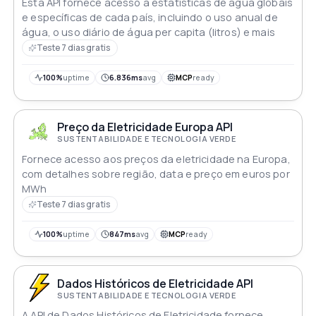
Esta API fornece acesso a estatísticas de água globais
e específicas de cada país, incluindo o uso anual de
água, o uso diário de água per capita (litros) e mais
Teste 7 dias gratis
100%
uptime
6.836ms
avg
MCP
ready
Preço da Eletricidade Europa API
SUSTENTABILIDADE E TECNOLOGIA VERDE
Fornece acesso aos preços da eletricidade na Europa,
com detalhes sobre região, data e preço em euros por
MWh
Teste 7 dias gratis
100%
uptime
847ms
avg
MCP
ready
Dados Históricos de Eletricidade API
SUSTENTABILIDADE E TECNOLOGIA VERDE
A API de Dados Históricos de Eletricidade fornece