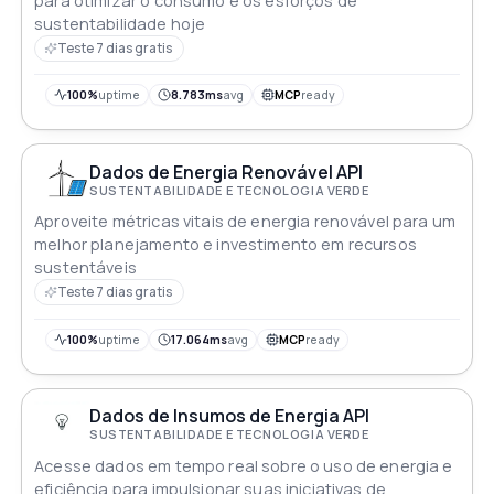
para otimizar o consumo e os esforços de
sustentabilidade hoje
Teste 7 dias gratis
100%
uptime
8.783ms
avg
MCP
ready
Dados de Energia Renovável API
SUSTENTABILIDADE E TECNOLOGIA VERDE
Aproveite métricas vitais de energia renovável para um
melhor planejamento e investimento em recursos
sustentáveis
Teste 7 dias gratis
100%
uptime
17.064ms
avg
MCP
ready
Dados de Insumos de Energia API
SUSTENTABILIDADE E TECNOLOGIA VERDE
Acesse dados em tempo real sobre o uso de energia e
eficiência para impulsionar suas iniciativas de