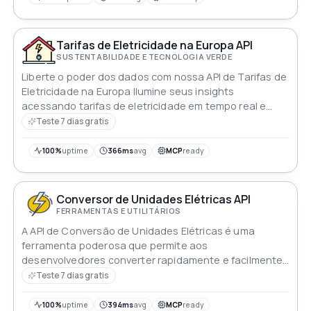
Tarifas de Eletricidade na Europa API
SUSTENTABILIDADE E TECNOLOGIA VERDE
Liberte o poder dos dados com nossa API de Tarifas de
Eletricidade na Europa Ilumine seus insights
acessando tarifas de eletricidade em tempo real e
históricas para vários países da UE Mantenha-se à
Teste 7 dias gratis
frente no jogo da energia com esta ferramenta
dinâmica que capacita você a tomar decisões
100%
uptime
366ms
avg
MCP
ready
informadas em um cenário em rápida evolução Ilumine
sua jornada orientada por dados
Conversor de Unidades Elétricas API
FERRAMENTAS E UTILITÁRIOS
A API de Conversão de Unidades Elétricas é uma
ferramenta poderosa que permite aos
desenvolvedores converter rapidamente e facilmente
entre watts e amperes. Quer você esteja trabalhando
Teste 7 dias gratis
em um projeto de engenharia elétrica, uma aplicação
de energia renovável ou qualquer outra aplicação que
100%
uptime
394ms
avg
MCP
ready