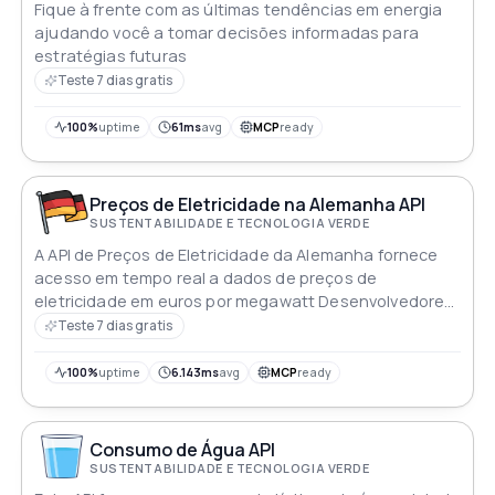
Fique à frente com as últimas tendências em energia
ajudando você a tomar decisões informadas para
estratégias futuras
Teste 7 dias gratis
100%
uptime
61ms
avg
MCP
ready
Preços de Eletricidade na Alemanha API
SUSTENTABILIDADE E TECNOLOGIA VERDE
A API de Preços de Eletricidade da Alemanha fornece
acesso em tempo real a dados de preços de
eletricidade em euros por megawatt Desenvolvedores
podem integrar essa API de forma simples em suas
Teste 7 dias gratis
aplicações oferecendo aos usuários informações
atualizadas sobre os custos de eletricidade para
100%
uptime
6.143ms
avg
MCP
ready
tomar decisões informadas e otimizar o consumo de
energia na Alemanha
Consumo de Água API
SUSTENTABILIDADE E TECNOLOGIA VERDE