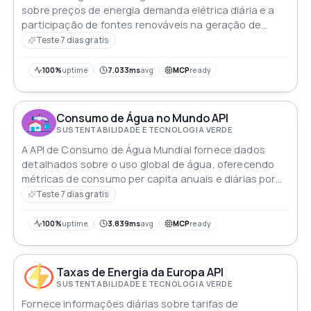
sobre preços de energia demanda elétrica diária e a
participação de fontes renováveis na geração de
eletricidade ideal para análise de tendências
Teste 7 dias gratis
energéticas nos Estados Unidos
100%
uptime
7.033ms
avg
MCP
ready
Consumo de Água no Mundo API
SUSTENTABILIDADE E TECNOLOGIA VERDE
A API de Consumo de Água Mundial fornece dados
detalhados sobre o uso global de água, oferecendo
métricas de consumo per capita anuais e diárias por
país
Teste 7 dias gratis
100%
uptime
3.839ms
avg
MCP
ready
Taxas de Energia da Europa API
SUSTENTABILIDADE E TECNOLOGIA VERDE
Fornece informações diárias sobre tarifas de