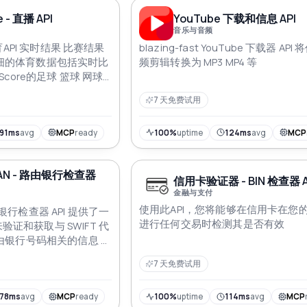
e - 直播 API
YouTube 下载和信息 API
音乐与音频
体育API 实时结果 比赛结果
blazing-fast YouTube 下载器 API
细的体育数据包括实时比
频剪辑转换为 MP3 MP4 等
Score的足球 篮球 网球
7 天免费试用
91ms
avg
MCP
ready
100%
uptime
124ms
avg
MCP
IBAN - 路由银行检查器
信用卡验证器 - BIN 检查器 A
金融与支付
使用此API，您将能够在信用卡在您
 路由银行检查器 API 提供了一
进行任何交易时检测其是否有效
证和获取与 SWIFT 代
路由银行号码相关的信息 通
快速验证和确认银行信息的
7 天免费试用
金融交易并减少错误
178ms
avg
MCP
ready
100%
uptime
114ms
avg
MCP