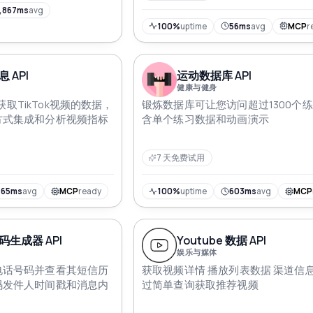
法
,867ms
avg
100%
uptime
56ms
avg
MCP
r
 API
运动数据库 API
健康与健身
I获取TikTok视频的数据，
锻炼数据库可让您访问超过1300个
方式集成和分析视频指标
含单个练习数据和动画演示
7 天免费试用
465ms
avg
MCP
ready
100%
uptime
603ms
avg
MCP
生成器 API
Youtube 数据 API
娱乐与媒体
电话号码并查看其短信历
获取视频详情 播放列表数据 渠道信息
码发件人时间戳和消息内
过简单查询获取推荐视频