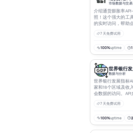
市场数据与交易
介绍通货膨胀率AP
照！这个强大的工
的实时访问，帮助
金融环境。保持领
7 天免费试用
决策，在经济变动
100%
uptime
世界银行发展
数据与分析
世界银行发展指标AP
家和18个区域及收
会数据的访问。AP
指标的数据，如GD
7 天免费试用
API以JSON格式返
100%
uptime