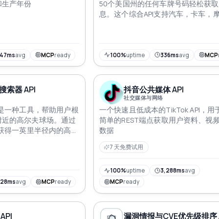
和生产年份
50个美国州的任何车牌号码轻松获
息。这个综合API支持汽车，卡车，
房车，提供VIN号码和其他细节以增
据提取能力
147ms
avg
MCP
ready
100%
uptime
336ms
avg
MCP
索器 API
抖音公共媒体 API
社交媒体与网络
I是一种工具，帮助用户根
一个快速且低成本的TikTok API，
附近的高尔夫球场。通过
简单的REST端点获取用户资料、视
以获得一英里半径内的高尔
数据
自Google的详细地点信
7 天免费试用
爱好者或希望向客户提供
企业特别有用
100%
uptime
3,288ms
avg
328ms
avg
MCP
ready
MCP
ready
API
漏洞情报与CVE优先级排序 A