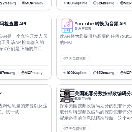
322ms
avg
MCP
ready
100%
uptime
626ms
avg
MCP
检查器 API
Youtube 转换为音频 API
音乐与音频
API是一个允许开发人员
此API将为您提供您想要的任何Youtu
工具 该API检查输入的
的MP3
确保它们是正确的并且属
成到银行或金融软件应用
7 天免费试用
和交易错误
587ms
avg
MCP
ready
100%
uptime
632ms
avg
MCP
I
美国犯罪分数按邮政编码分布 
数据与分析
检查网站流量的来源以及这
探索美国按邮政编码划分的犯罪评分A
置。试一试
取针对特定邮政编码的深刻犯罪评分
揭示必需的信息以精准导航。这个AP
合结构化分析，能够与美国邮政编码
7 天免费试用
成，为理解和应对区域犯罪动态提供