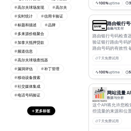
100%
uptime
高尔夫球场发现
高尔夫
实时统计
信用卡验证
路由银行号码
标题和描述
品牌
金融与支付
多来源价格聚合
路由银行号码检查器
验证银行路由号码的
加拿大抵押贷款
路由号码的有效性 
频道信息
于合法银行 可以集
7 天免费试用
高尔夫球场查找器
程序中以防止欺诈
漏洞评估
补丁管理
100%
uptime
移动设备搜索
社交媒体集成
网站流量 AP
电话号码验证
数据与分析
这个API将允许您
更多标签
些流量的来源和位
7 天免费试用