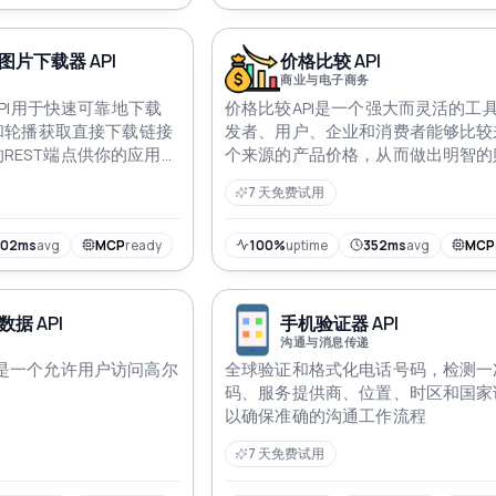
片下载器 API
价格比较 API
商业与电子商务
器API用于快速可靠地下载
价格比较API是一个强大而灵活的工
片和轮播获取直接下载链接
发者、用户、企业和消费者能够比较
REST端点供你的应用使
个来源的产品价格，从而做出明智的
策并增强电子商务体验
7 天免费试用
302ms
avg
MCP
ready
100%
uptime
352ms
avg
MCP
据 API
手机验证器 API
沟通与消息传递
I是一个允许用户访问高尔
全球验证和格式化电话号码，检测一
码、服务提供商、位置、时区和国家
以确保准确的沟通工作流程
7 天免费试用