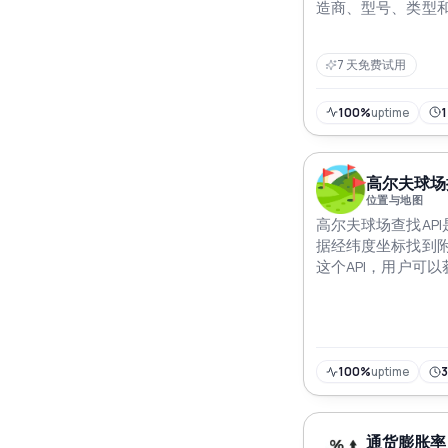
造商、型号、类型
7 天免费试用
100%
uptime
高尔夫球场搜
位置与地图
高尔夫球场查找AP
据经纬度坐标找到
这个API，用户可
夫球场列表，以及来
息。这对于高尔夫
高尔夫相关服务的
100%
uptime
通货膨胀率 