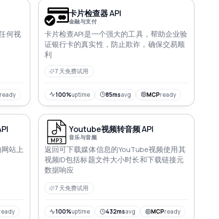
卡片检查器 API
金融与支付
 将任何视
卡片检查API是一个强大的工具，帮助企业验
证银行卡的真实性，防止欺诈，确保交易顺
利
7 天免费试用
ready
100%
uptime
85ms
avg
MCP
ready
PI
Youtube视频转音频 API
音乐与音频
的网站上
返回可下载媒体信息的YouTube视频使用其
视频ID包括标题文件大小时长和下载链接元
数据响应
7 天免费试用
ready
100%
uptime
432ms
avg
MCP
ready