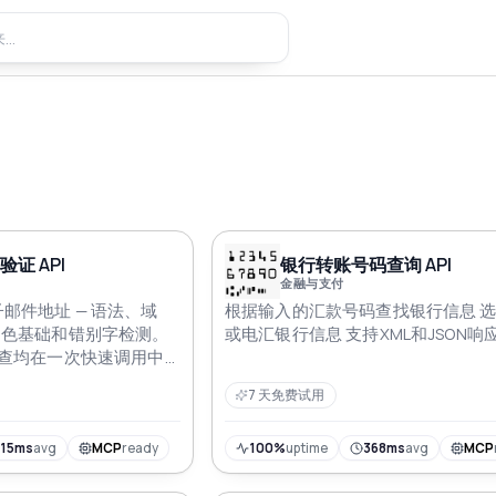
 验证 API
银行转账号码查询 API
金融与支付
邮件地址 — 语法、域
根据输入的汇款号码查找银行信息 选
角色基础和错别字检测。
或电汇银行信息 支持XML和JSON响
检查均在一次快速调用中
7 天免费试用
315ms
avg
MCP
ready
100%
uptime
368ms
avg
MCP