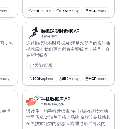
搏。
eady
99%
uptime
1,861ms
avg
MCP
ready
橄榄球实时数据 API
体育与游戏
练习，包
通过橄榄球实时数据API满足您所有的实时橄
榄球需求 我们覆盖所有主要联赛，并且一直
在新增联赛
7 天免费试用
ready
100%
uptime
852ms
avg
MCP
ready
手机数据库 API
市场数据与交易
 并通
通过我们的手机数据库 API 解锁移动技术的
世界 无缝访问关于移动品牌 多样设备规格和
全面搜索能力的信息宝藏 通过触手可及的