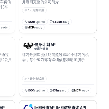
取车辆信
并返回完整的公司简介
摩托车和
7 天免费试用
强车辆数
100%
uptime
1,675ms
avg
ready
MCP
ready
健身计划 API
健康与健身
用于通过
练习数据库提供访问超过1300个练习的机
频和公共
会，每个练习都有详细信息和动画演示
7 天免费试用
100%
uptime
131ms
avg
MCP
ready
PI
IMEI检查API IMEI信息查询 API