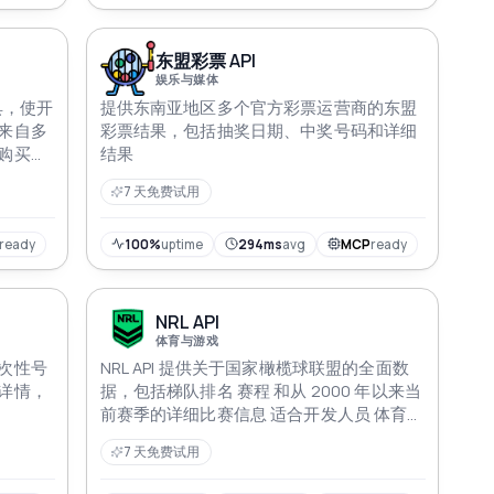
东盟彩票 API
娱乐与媒体
具，使开
提供东南亚地区多个官方彩票运营商的东盟
来自多
彩票结果，包括抽奖日期、中奖号码和详细
购买决
结果
7 天免费试用
ready
100%
uptime
294ms
avg
MCP
ready
NRL API
体育与游戏
次性号
NRL API 提供关于国家橄榄球联盟的全面数
详情，
据，包括梯队排名 赛程 和从 2000 年以来当
前赛季的详细比赛信息 适合开发人员 体育分
析师 和希望获取历史及最新 NRL 数据的爱好
7 天免费试用
者