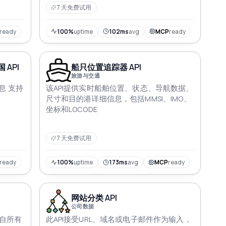
RESTful 端点 深入了解尖端设备的世界 将您
7 天免费试用
的应用或平台带上移动创新的新高度
ready
100%
uptime
102ms
avg
MCP
ready
 API
船只位置追踪器 API
旅游与交通
息 支持
该API提供实时船舶位置、状态、导航数据、
尺寸和目的港详细信息，包括MMSI、IMO、
坐标和LOCODE
7 天免费试用
ready
100%
uptime
173ms
avg
MCP
ready
网站分类 API
公司数据
来自所有
此API接受URL、域名或电子邮件作为输入，