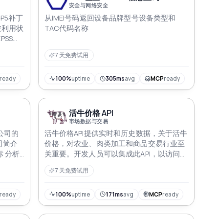
安全与网络安全
P5补丁
从IMEI号码返回设备品牌型号设备类型和
被利用状
TAC代码名称
EPSS）
V依赖扫
7 天免费试用
ready
100%
uptime
305ms
avg
MCP
ready
活牛价格 API
市场数据与交易
市公司的
活牛价格API提供实时和历史数据，关于活牛
司简介
价格，对农业、肉类加工和商品交易行业至
标 分析
关重要。开发人员可以集成此API，以访问准
闻
确的市场洞察，优化采购策略，并高效地做
7 天免费试用
出明智的商业决策
ready
100%
uptime
171ms
avg
MCP
ready