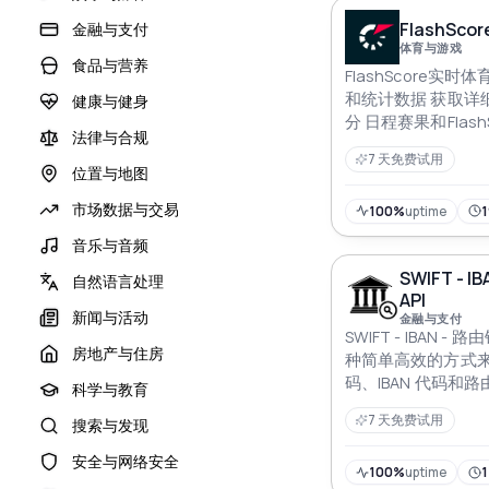
FlashScor
金融与支付
体育与游戏
食品与营养
FlashScore实时
和统计数据 获取详
健康与健身
分 日程赛果和Flash
法律与合规
等统计数据
7 天免费试用
位置与地图
市场数据与交易
100%
uptime
1
音乐与音频
SWIFT - 
自然语言处理
API
新闻与活动
金融与支付
SWIFT - IBAN -
房地产与住房
种简单高效的方式来验
码、IBAN 代码和
科学与教育
过该 API 您可以
7 天免费试用
搜索与发现
准确性 有助于简化
安全与网络安全
100%
uptime