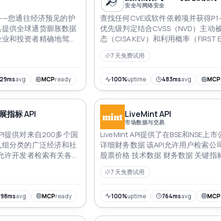
安全与网络安全
I——您通往经济预见的护
查找任何CVE或软件依赖项并获得P1-
具提供全球通货膨胀数据
优先级判定结合CVSS（NVD）主动
企业和投资者精确地驾驭
态（CISA KEV）和利用概率（FIRST 
先市场趋势，做出明智的
包括对PyPI npm Go Maven等的OS
7 天免费试用
的世界中保护您的投资
描仅供信息优先级评估
129ms
avg
MCP
ready
100%
uptime
483ms
avg
MCP
指标 API
LiveMint API
市场数据与交易
I提供对来自200多个国
LiveMint API提供了在BSE和NSE上
入组分类的广泛经济和社
详细财务数据 该API允许用户检索公
I允许开发者检索有关各种
股票价格 技术数据 财务数据 关键指
P、人口、通货膨胀等。
师观点 股东结构 公司行为和最新新
7 天免费试用
回数据
298ms
avg
MCP
ready
100%
uptime
764ms
avg
MCP