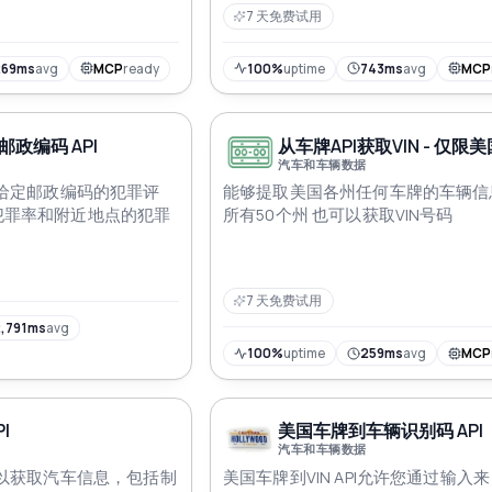
7 天免费试用
269ms
avg
MCP
ready
100%
uptime
743ms
avg
MCP
政编码 API
从车牌API获取VIN - 仅限美国
汽车和车辆数据
国给定邮政编码的犯罪评
能够提取美国各州任何车牌的车辆信
犯罪率和附近地点的犯罪
所有50个州 也可以获取VIN号码
7 天免费试用
,791ms
avg
100%
uptime
259ms
avg
MCP
I
美国车牌到车辆识别码 API
汽车和车辆数据
可以获取汽车信息，包括制
美国车牌到VIN API允许您通过输入