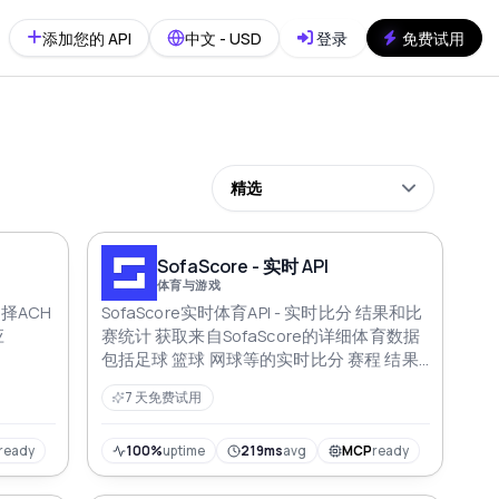
添加您的 API
中文 - USD
登录
免费试用
精选
SofaScore - 实时 API
体育与游戏
择ACH
SofaScore实时体育API - 实时比分 结果和比
应
赛统计 获取来自SofaScore的详细体育数据
包括足球 篮球 网球等的实时比分 赛程 结果
和统计
7 天免费试用
ready
100%
uptime
219ms
avg
MCP
ready