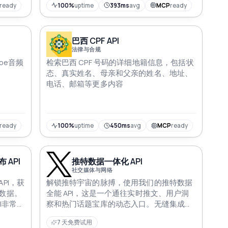
ready
100%
uptime
393ms
avg
MCP
ready
巴西 CPF API
法律与合规
be音频
检索巴西 CPF 号码的详细地籍信息，包括状
态、真实姓名、母亲和父亲的姓名、地址、
电话、邮箱等更多内容
ready
100%
uptime
450ms
avg
MCP
ready
API
推特数据一体化 API
社交媒体与网络
PI，获
解锁推特宇宙的脉搏，使用我们的推特数据
数据。
全能 API，这是一个通往实时推文、用户洞
I非常适
察和热门话题宝库的动态入口。无缝集成、
无缝集
分析和可视化推特的脉动，让您的应用程序
7 天免费试用
战略方
以单一的全面解决方案赋予全球对话的脉