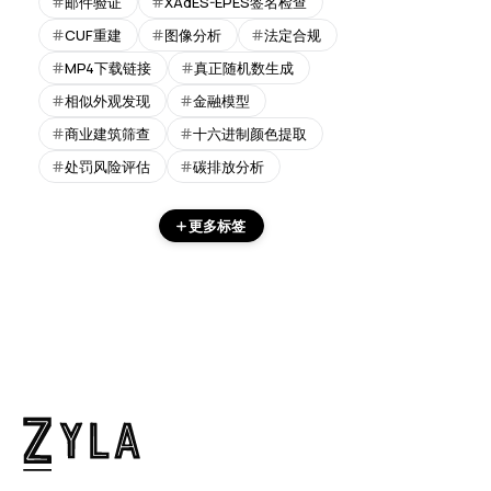
邮件验证
XAdES-EPES签名检查
CUF重建
图像分析
法定合规
MP4下载链接
真正随机数生成
相似外观发现
金融模型
商业建筑筛查
十六进制颜色提取
处罚风险评估
碳排放分析
更多标签