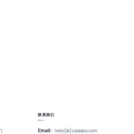
联系我们
Email:
们
hello[@]zylalabs.com