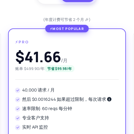
(年度计费可节省 2 个月 🎉)
⚡PRO
$41.66
/月
账单 $499.90/年
节省 $99.98/年
问
40,000 请求 / 月
 API 的解答
然后 $0.0016244 如果超过限制，每次请求
速率限制: 60 reqs 每分钟
！关于 植物数据 API 的任何问题都可以问我 — 端点、价格、集成技
，应有尽有。
专业客户支持
何获取所有植物类别？
植物搜索需要哪些参数？
实时 API 监控