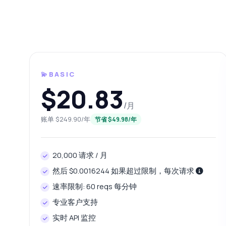
💫BASIC
$20.83
/月
账单 $249.90/年
节省 $49.98/年
随便
关于 植物数据
20,000 请求 / 月
然后 $0.0016244 如果超过限制，每次请求
您好
速率限制: 60 reqs 每分钟
巧
专业客户支持
如
实时 API 监控