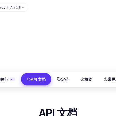
ady
为 AI 代理
随便问
API 文档
定价
概览
常见
API 文档