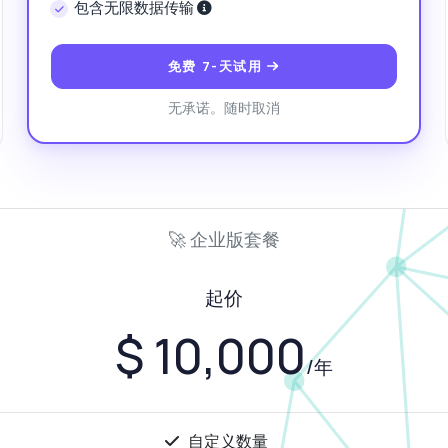
可以通过科学名称获取植物信息吗？
植物响应中包含哪些数据？
包含无限数据传输
何处理API请求中的错误？
这个 API 能做什么？
给我一个代码示例
格是多少？
免费 7-天试用
无承诺。随时取消
由 Zyla AI 回答
·
我倾向于询问支持
🚀 企业版套餐
起价
$ 10,000
/年
自定义数量