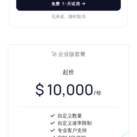
免费 7-天试用
随便问
无承诺。随时取消
关于 扩展 VIN 解码器 API - 美国 API 的解答
您好！关于 扩展 VIN 解码器 API - 美国 API 的
任何问题都可以问我 — 端点、价格、集成技
🚀 企业版套餐
巧，应有尽有。
我如何解码VIN号码？
起价
响应中我会得到什么信息？
$ 10,000
每月API调用有限制吗？
/年
我可以解码摩托车VIN吗？
请求需要哪些参数？
这个 API 能做什么？
给我一个代码示例
价格是多少？
自定义数量
自定义速率限制
专业客户支持