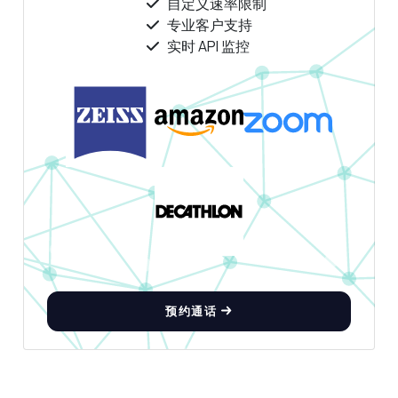
自定义速率限制
专业客户支持
您好！关于 摩托车VIN解码器 API 的任何问题
实时 API 监控
都可以问我 — 端点、价格、集成技巧，应有
尽有。
如何传递VIN以获取数据？
我可以从VIN中检索哪些详细信息？
响应的结构是怎样的？
我需要知道的速率限制是什么？
如果VIN无效怎么办？
这个 API 能做什么？
给我一个代码示例
价格是多少？
预约通话
由 Zyla AI 回答
·
我倾向于询问支持