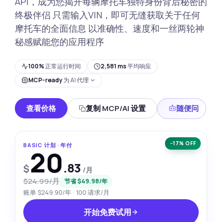
API，成为您揭开每辆摩托车独特身份背后秘密的
终极伴侣 只需输入VIN，即可无缝获取关于任何
摩托车的全面信息 以准确性、速度和一丝两轮神
秘感赋能您的应用程序
100%
正常运行时间
2,581 ms
平均响应
MCP-ready
为 AI 代理
查看价格
复制 MCP/AI 设置
随便问
−17% OFF
BASIC 计划 · 年付
20
.83
$
/月
$24.99/月
节省 $49.98/年
账单 $249.90/年 · 100 请求/月
开始免费试用