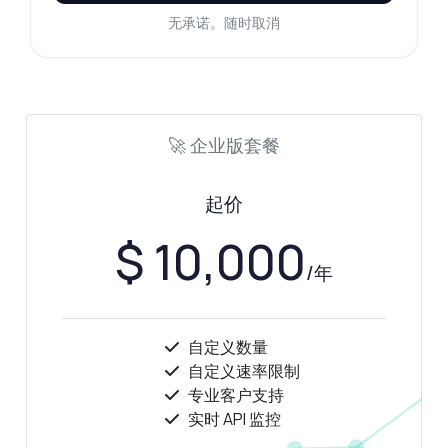
无承诺。随时取消
🚀 企业版套餐
起价
$ 10,000
/年
随便问
关于 摩托车VIN解码器 API 的解答
自定义数量
自定义速率限制
您好！关于 摩托车VIN解码器 API 的任何问题
专业客户支持
都可以问我 — 端点、价格、集成技巧，应有
实时 API 监控
尽有。