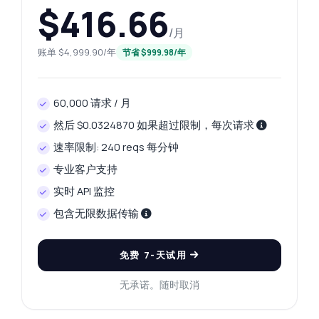
$416.66
/月
账单 $4,999.90/年
节省 $999.98/年
60,000 请求 / 月
然后 $0.0324870 如果超过限制，每次请求
速率限制: 240 reqs 每分钟
专业客户支持
实时 API 监控
包含无限数据传输
随便问
关于 VIN解码 API 的解答
免费 7-天试用
您好！关于 VIN解码 API 的任何问题都可以问
无承诺。随时取消
我 — 端点、价格、集成技巧，应有尽有。
我如何解码VIN?
需要哪些参数?