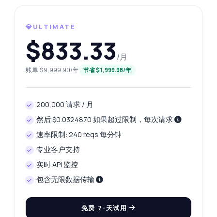
我会得到什么响应格式?
我可以用它来处理卡车吗?
如何处理错误?
💎ULTIMATE
$833.33
这个 API 能做什么？
给我一个代码示例
/月
价格是多少？
账单 $9,999.90/年
节省 $1,999.98/年
200,000 请求 / 月
由 Zyla AI 回答
·
我倾向于询问支持
然后 $0.0324870 如果超过限制，每次请求
速率限制: 240 reqs 每分钟
专业客户支持
实时 API 监控
包含无限数据传输
免费 7-天试用